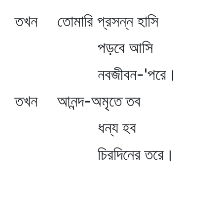
তখন তোমারি প্রসন্ন হাসি
পড়বে আসি
নবজীবন-'পরে।
তখন আনন্দ-অমৃতে তব
ধন্য হব
চিরদিনের তরে।