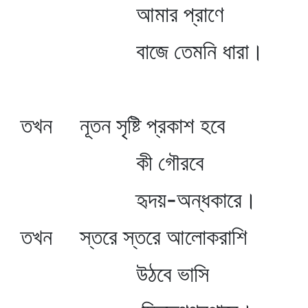
আমার প্রাণে
বাজে তেমনি ধারা।
তখন নূতন সৃষ্টি প্রকাশ হবে
কী গৌরবে
হৃদয়-অন্ধকারে।
তখন স্তরে স্তরে আলোকরাশি
উঠবে ভাসি