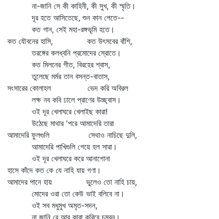
না-জানি সে কী কাহিনী, কী সুখ, কী স্মৃতি।
দূর হতে আসিতেছে, শুন কান পেতে--
কত গান, সেই মহা-রঙ্গভূমি হতে।
কত যৌবনের হাসি, কত উৎসবের বাঁশি,
তরঙ্গের কলধ্বনি প্রমোদের স্রোতে।
কত মিলনের গীত, বিরহের শ্বাস,
তুলেছে মর্মর তান বসন্ত-বাতাস,
সংসারের কোলাহল ভেদ করি অবিরল
লক্ষ নব কবি ঢালে প্রাণের উচ্ছ্বাস।
ওই দূর খেলাঘরে খেলাইছ কারা!
উঠেছে মাথার 'পরে আমাদেরি তারা
আমাদেরি ফুলগুলি সেথাও নাচিছে দুলি,
আমাদেরি পাখিগুলি গেয়ে হল সারা।
ওই দূর খেলাঘরে করে আনাগোনা
হাসে কাঁদে কত কে যে নাহি যায় গণা।
আমাদের পানে হায় ভুলেও তো নাহি চায়,
মোদের ওরা তো কেউ ভাই বলিবে না।
ওই সব মধুমুখ অমৃত-সদন,
না জানি রে আর কারা করিবে চুম্বন।