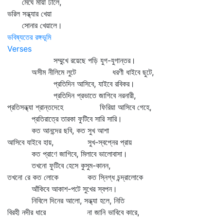
মেঘে মায়া ঢালে,
ভরিল সন্ধ্যার খেয়া
সোনার খেয়ালে।
ভবিষ্যতের রঙ্গভূমি
Verses
সম্মুখে রয়েছে পড়ি যুগ-যুগান্তর।
অসীম নীলিমে লুটে ধরণী ধাইবে ছুটে,
প্রতিদিন আসিবে, যাইবে রবিকর।
প্রতিদিন প্রভাতে জাগিবে নরনারী,
প্রতিসন্ধ্যা শ্রান্তদেহে ফিরিয়া আসিবে গেহে,
প্রতিরাত্রে তারকা ফুটিবে সারি সারি।
কত আনন্দের ছবি, কত সুখ আশা
আসিবে যাইবে হায়, সুখ-স্বপ্নের প্রায়
কত প্রাণে জাগিবে, মিলাবে ভালোবাসা।
তখনো ফুটিবে হেসে কুসুম-কানন,
তখনো রে কত লোকে কত স্নিগ্ধ চন্দ্রালোকে
আঁকিবে আকাশ-পটে সুখের স্বপন।
নিবিলে দিনের আলো, সন্ধ্যা হলে, নিতি
বিরহী নদীর ধারে না জানি ভাবিবে কারে,