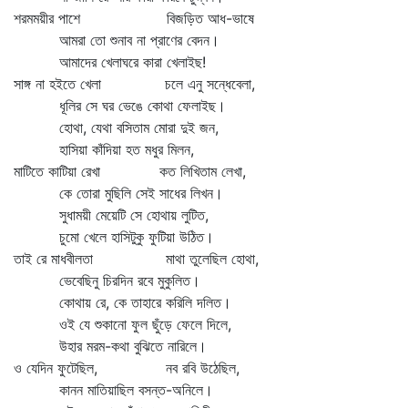
শরমময়ীর পাশে বিজড়িত আধ-ভাষে
আমরা তো শুনাব না প্রাণের বেদন।
আমাদের খেলাঘরে কারা খেলাইছ!
সাঙ্গ না হইতে খেলা চলে এনু সন্ধেবেলা,
ধূলির সে ঘর ভেঙে কোথা ফেলাইছ।
হোথা, যেথা বসিতাম মোরা দুই জন,
হাসিয়া কাঁদিয়া হত মধুর মিলন,
মাটিতে কাটিয়া রেখা কত লিখিতাম লেখা,
কে তোরা মুছিলি সেই সাধের লিখন।
সুধাময়ী মেয়েটি সে হোথায় লুটিত,
চুমো খেলে হাসিটুকু ফুটিয়া উঠিত।
তাই রে মাধবীলতা মাথা তুলেছিল হোথা,
ভেবেছিনু চিরদিন রবে মুকুলিত।
কোথায় রে, কে তাহারে করিলি দলিত।
ওই যে শুকানো ফুল ছুঁড়ে ফেলে দিলে,
উহার মরম-কথা বুঝিতে নারিলে।
ও যেদিন ফুটেছিল, নব রবি উঠেছিল,
কানন মাতিয়াছিল বসন্ত-অনিলে।