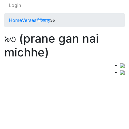
Login
Home
Verses
গীতিমাল্য
৯৩
৯৩ (prane gan nai
michhe)