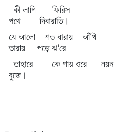
কী লাগি ফিরিস
পথে দিবারাতি।
যে আলো শত ধারায় আঁখি
তারায় পড়ে ঝ'রে
তাহারে কে পায় ওরে নয়ন
বুজে।