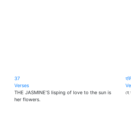
37
হরি
Verses
Ve
THE JASMINE'S lisping of love to the sun is
হে 
her flowers.
আ
ক
সু
কা
এ