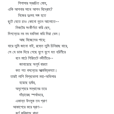
িপাসার স্বরচিত মোহ,
ি আপনার সাথে আপন বিদ্রোহ?
িজের দুঃসহ সঙ্গ হতে
টে যেতে চাও কোনো নূতন আলোতে--
কটের সংকীর্ণতা করি ছেদ,
গন্তের নব নব যবনিকা করি দিয়া ভেদ।
ছ বিচ্ছেদের পারে;
রে তুমি জানো নাই, রক্তে তুমি চিনিয়াছ যারে,
 যে ডাক দিয়ে গেছে যুগে যুগে যত হরিণীরে
ে মাঠে গিরিতটে নদীতীরে--
ানায়েছে অপূর্ব বারতা
 শত বসন্তের আত্মবিহ্বলতা।
রই লাগি বিশ্বভোলা মহা-অভিসার
য়েছে দুর্বার,
ৃশ্যেরে সন্ধানের তরে
াঁড়ায়েছ স্পর্ধাভরে,
কান্ত উৎসুক তব প্রাণ
কাশেরে করে ঘ্রাণ--
র্ণ করিয়াছে খাড়া,