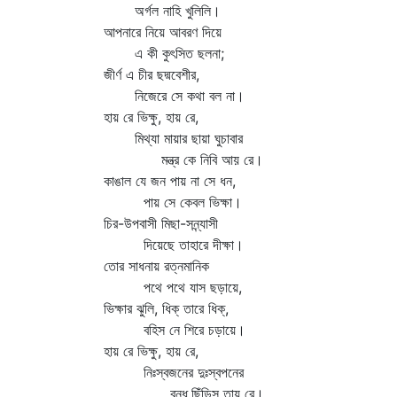
অর্গল নাহি খুলিলি।
আপনারে নিয়ে আবরণ দিয়ে
এ কী কুৎসিত ছলনা;
জীর্ণ এ চীর ছদ্মবেশীর,
নিজেরে সে কথা বল না।
হায় রে ভিক্ষু, হায় রে,
মিথ্যা মায়ার ছায়া ঘুচাবার
মন্ত্র কে নিবি আয় রে।
কাঙাল যে জন পায় না সে ধন,
পায় সে কেবল ভিক্ষা।
চির-উপবাসী মিছা-সন্ন্যাসী
দিয়েছে তাহারে দীক্ষা।
তোর সাধনায় রত্নমানিক
পথে পথে যাস ছড়ায়ে,
ভিক্ষার ঝুলি, ধিক্‌ তারে ধিক্‌,
বহিস নে শিরে চড়ায়ে।
হায় রে ভিক্ষু, হায় রে,
নিঃস্বজনের দুঃস্বপনের
বন্ধ,ছিঁড়িস তায় রে।