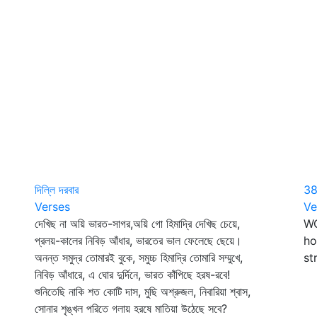
দিল্লি দরবার
3
Verses
Ve
দেখিছ না অয়ি ভারত-সাগর,অয়ি গো হিমাদ্রি দেখিছ চেয়ে,
WO
প্রলয়-কালের নিবিড় আঁধার, ভারতের ভাল ফেলেছে ছেয়ে।
ho
অনন্ত সমুদ্র তোমারই বুকে, সমুচ্চ হিমাদ্রি তোমারি সম্মুখে,
st
নিবিড় আঁধারে, এ ঘোর দুর্দিনে, ভারত কাঁপিছে হরষ-রবে!
শুনিতেছি নাকি শত কোটি দাস, মুছি অশ্রুজল, নিবারিয়া শ্বাস,
সোনার শৃঙ্খল পরিতে গলায় হরষে মাতিয়া উঠেছে সবে?