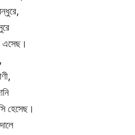
্ধুরে,
ুরে
এসেছ।
,
াণী,
ানি
 হেসেছ।
দোলে