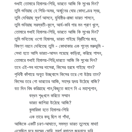
শুধাই তোমারে হিমালয়-গিরি, ভারতে আজি কি সুখের দিন?
তুমি শুনিয়াছ হে গিরি-অমর, অর্জুনের ঘোর কোদণ্ডের স্বর,
তুমি দেখিয়াছ সুবর্ণ আসনে, যুধিষ্ঠির-রাজা ভারত শাসনে,
তুমি শুনিয়াছ সরস্বতী-কূলে, আর্য-কবি গায় মন প্রাণ খুলে,
তোমারে শুধাই হিমালয়-গিরি, ভারতে আজি কি সুখের দিন?
তুমি শুনিতেছ ওগো হিমালয়, ভারত গাইছে ব্রিটিশের জয়,
বিষণ্ণ নয়নে দেখিতেছ তুমি - কোথাকার এক শূন্যে মরুভূমি -
সেথা হতে আসি ভারত-আসন লয়েছে কাড়িয়া, করিছে শাসন,
তোমারে শুধাই হিমালয়-গিরি,ভারতে আজি কি সুখের দিন?
তবে এই-সব দাসের দাসেরা, কিসের হরষে গাইছে গান?
পৃথিবী কাঁপায়ে অযুত উচ্ছ্বাসে কিসের তরে গো উঠায় তান?
কিসের তরে গো ভারতের আজি, সহস্র হৃদয় উঠেছে বাজি?
যত দিন বিষ করিয়াছে পান,কিছুতে জাগে নি এ মহাশ্মশান,
বন্ধন শৃঙ্খলে করিতে সম্মান
ভারত জাগিয়া উঠেছে আজি?
কুমারিকা হতে হিমালয়-গিরি
এক তারে কভু ছিল না গাঁথা,
আজিকে একটি চরণ-আঘাতে, সমস্ত ভারত তুলেছে মাথা!
এসেছিল যবে মহম্মদ ঘোরি, স্বর্গ রসাতল জয়নাদে ভরি