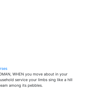
8
rses
MAN, WHEN you move about in your
usehold service your limbs sing like a hill
ream among its pebbles.