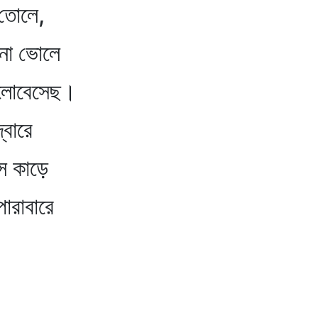
তোলে,
না ভোলে
বেসেছ।
বারে
 কাড়ে
রাবারে