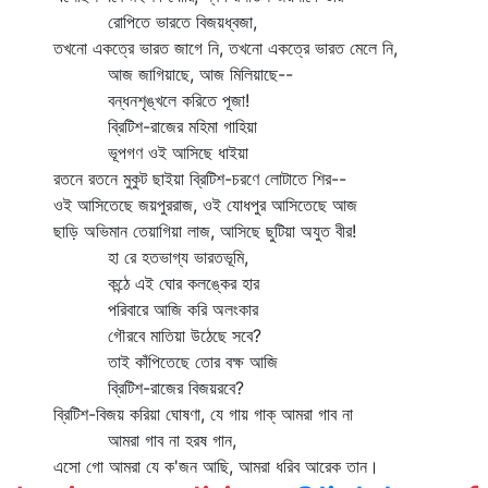
রোপিতে ভারতে বিজয়ধ্বজা,
তখনো একত্রে ভারত জাগে নি, তখনো একত্রে ভারত মেলে নি,
আজ জাগিয়াছে, আজ মিলিয়াছে--
বন্ধনশৃঙ্খলে করিতে পূজা!
ব্রিটিশ-রাজের মহিমা গাহিয়া
ভূপগণ ওই আসিছে ধাইয়া
রতনে রতনে মুকুট ছাইয়া ব্রিটিশ-চরণে লোটাতে শির--
ওই আসিতেছে জয়পুররাজ, ওই যোধপুর আসিতেছে আজ
ছাড়ি অভিমান তেয়াগিয়া লাজ, আসিছে ছুটিয়া অযুত বীর!
হা রে হতভাগ্য ভারতভূমি,
কন্ঠে এই ঘোর কলঙ্কের হার
পরিবারে আজি করি অলংকার
গৌরবে মাতিয়া উঠেছে সবে?
তাই কাঁপিতেছে তোর বক্ষ আজি
ব্রিটিশ-রাজের বিজয়রবে?
ব্রিটিশ-বিজয় করিয়া ঘোষণা, যে গায় গাক্‌ আমরা গাব না
আমরা গাব না হরষ গান,
এসো গো আমরা যে ক'জন আছি, আমরা ধরিব আরেক তান।