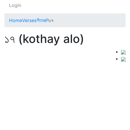
Login
Home
Verses
গীতাঞ্জলি
১৭
১৭ (kothay alo)