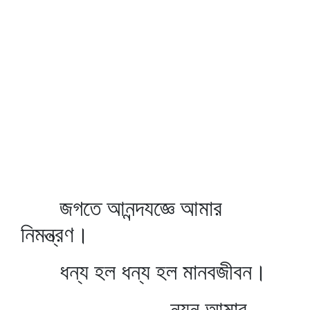
জগতে আনন্দযজ্ঞে আমার
নিমন্ত্রণ।
ধন্য হল ধন্য হল মানবজীবন।
নয়ন আমার