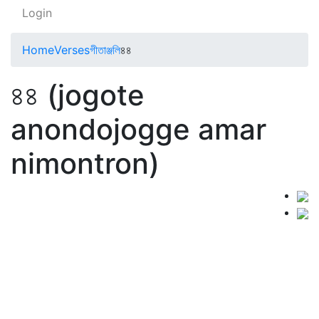
Login
Home
Verses
গীতাঞ্জলি
৪৪
৪৪ (jogote
anondojogge amar
nimontron)