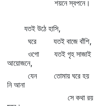
শয়নে স্বপনে।
যতই উঠে হাসি,
ঘরে যতই বাজে বাঁশি,
ওগো যতই গৃহ সাজাই
আয়োজনে,
যেন তোমায় ঘরে হয়
নি আনা
সে কথা রয়