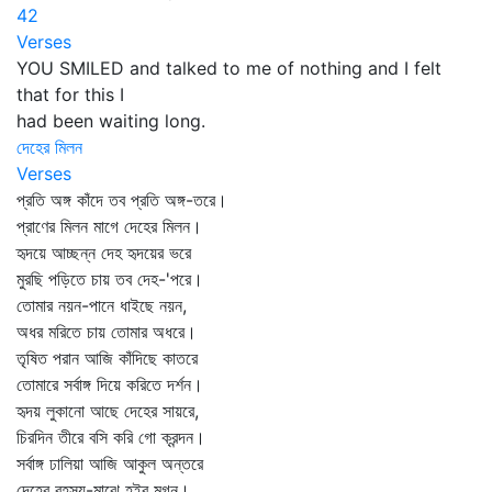
42
Verses
YOU SMILED and talked to me of nothing and I felt
that for this I
had been waiting long.
দেহের মিলন
Verses
প্রতি অঙ্গ কাঁদে তব প্রতি অঙ্গ-তরে।
প্রাণের মিলন মাগে দেহের মিলন।
হৃদয়ে আচ্ছন্ন দেহ হৃদয়ের ভরে
মুরছি পড়িতে চায় তব দেহ-'পরে।
তোমার নয়ন-পানে ধাইছে নয়ন,
অধর মরিতে চায় তোমার অধরে।
তৃষিত পরান আজি কাঁদিছে কাতরে
তোমারে সর্বাঙ্গ দিয়ে করিতে দর্শন।
হৃদয় লুকানো আছে দেহের সায়রে,
চিরদিন তীরে বসি করি গো ক্রন্দন।
সর্বাঙ্গ ঢালিয়া আজি আকুল অন্তরে
দেহের রহস্য-মাঝে হইব মগন।