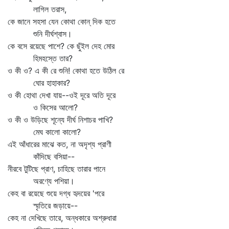
লাগিল তরাস,
কে জানে সহসা যেন কোথা কোন্‌ দিক হতে
শুনি দীর্ঘশ্বাস।
কে বসে রয়েছে পাশে? কে ছুঁইল দেহ মোর
হিমহস্তে তার?
ও কী ও? এ কী রে শুনি! কোথা হতে উঠিল রে
ঘোর হাহাকার?
ও কী হোথা দেখা যায়--ওই দূরে অতি দূরে
ও কিসের আলো?
ও কী ও উড়িছে শূন্যে দীর্ঘ নিশাচর পাখি?
মেঘ কালো কালো?
এই আঁধারের মাঝে কত, না অদৃশ্য প্রাণী
কাঁদিছে বসিয়া--
নীরবে টুটিছে প্রাণ, চাহিছে তারার পানে
অরণ্যে পশিয়া।
কেহ বা রয়েছে শুয়ে দগ্ধ হৃদয়ের 'পরে
স্মৃতিরে জড়ায়ে--
কেহ না দেখিছে তারে, অন্ধকারে অশ্রুধারা