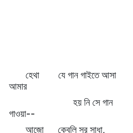
হেথা যে গান গাইতে আসা
আমার
হয় নি সে গান
গাওয়া--
আজো কেবলি সুর সাধা,