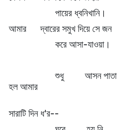
পায়ের ধ্বনিখানি।
আমার দ্বারের সমুখ দিয়ে সে জন
করে আসা-যাওয়া।
শুধু আসন পাতা
হল আমার
সারাটি দিন ধ'র--
ঘরে হয় নি