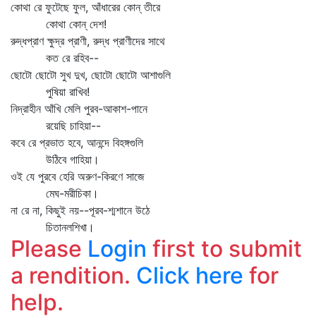
কোথা রে ফুটেছে ফুল, আঁধারের কোন্‌ তীরে
কোথা কোন্‌ দেশ!
রুদ্ধপ্রাণ ক্ষুদ্র প্রাণী, রুদ্ধ প্রাণীদের সাথে
কত রে রহিব--
ছোটো ছোটো সুখ দুখ, ছোটো ছোটো আশাগুলি
পুষিয়া রাখিব!
নিদ্রাহীন আঁখি মেলি পুরব-আকাশ-পানে
রয়েছি চাহিয়া--
কবে রে প্রভাত হবে, আনন্দে বিহঙ্গগুলি
উঠিবে গাহিয়া।
ওই যে পুরবে হেরি অরুণ-কিরণে সাজে
মেঘ-মরীচিকা।
না রে না, কিছুই নয়--পূরব-শ্মশানে উঠে
চিতানলশিখা।
Please
Login
first to submit
a rendition.
Click here
for
help.