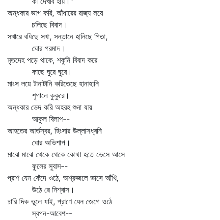
কী দেখাব হায়।"
অন্ধকার ভাগ করি, আঁধারের রাজ্য লয়ে
চলিছে বিবাদ।
সখারে বধিছে সখা, সন্তানে হানিছে পিতা,
ঘোর পরমাদ।
মৃতদেহ পড়ে থাকে, শকুনি বিবাদ করে
কাছে ঘুরে ঘুরে।
মাংস লয়ে টানাটানি করিতেছে হানাহানি
শৃগালে কুকুরে।
অন্ধকার ভেদ করি অহরহ শুনা যায়
আকুল বিলাপ--
আহতের আর্তস্বর, হিংসার উল্লাসধ্বনি
ঘোর অভিশাপ।
মাঝে মাঝে থেকে থেকে কোথা হতে ভেসে আসে
ফুলের সুবাস--
প্রাণ যেন কেঁদে ওঠে, অশ্রুজলে ভাসে আঁখি,
উঠে রে নিশ্বাস।
চারি দিক ভুলে যাই, প্রাণে যেন জেগে ওঠে
স্বপন-আবেশ--