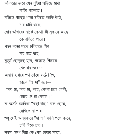
আঁধারের ভারে যেন নুইয়া পড়িছে মাথা
মাটির পানেতে।
নড়িলে গাছের পাতা চকিতে চমকি উঠে,
চায় চারি ধারে,
ঘোর আঁধারের মাঝে কোথা কী লুকায়ে আছে
কে বলিতে পারে।
গহন বনের মাঝে চলিয়াছে শিশু
মার হাত ধরে,
মুহূর্ত ছেড়েছে হাত, পড়েছে পিছায়ে
খেলাবার তরে--
অমনি হারায়ে পথ কেঁদে ওঠে শিশু,
ডাকে "মা মা" বলে--
"আয় মা, আয় মা, আয়, কোথা চলে গেলি,
মোরে নে মা কোলে।"
মা অমনি চমকিয়া "বাছা বাছা" বলে ছোটে,
দেখিতে না পায়--
শুধু সেই অন্ধকারে "মা মা" ধ্বনি পশে কানে,
চারি দিকে চায়।
সহসা সমুখ দিয়া কে গেল ছায়ার মতো,