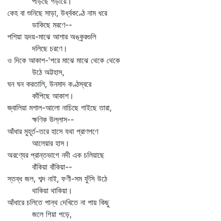
পড়িছে গড়ায়ে।
কেহ বা শুনিছে সাড়া, উর্ধ্বকণ্ঠে নাম ধরে
ডাকিছে মরণে--
পশিয়া হৃদয়-মাঝে আশার অঙ্কুরগুলি
দলিছে চরণে।
ও দিকে আকাশ-'পরে মাঝে মাঝে থেকে থেকে
উঠে অট্টহাস,
ঘন ঘন করতালি, উনমাদ কণ্ঠস্বরে
কাঁপিছে আকাশ।
জ্বালিয়া মশাল-আলো নাচিছে গাইছে তারা,
ক্ষণিক উল্লাস--
আঁধার মুহূর্ত-তরে হাসে যথা প্রাণপণে
আলেয়ার হাস।
অরণ্যের প্রান্তভাগে নদী এক চলিয়াছে
বাঁকিয়া বাঁকিয়া--
স্তব্ধ জল, শব্দ নাই, ফণী-সম ফুঁসি উঠে
থাকিয়া থাকিয়া।
আঁধারে চলিতে পান্থ দেখিতে না পায় কিছু
জলে গিয়া পড়ে,