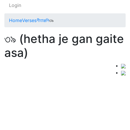
Login
Home
Verses
গীতাঞ্জলি
৩৯
৩৯ (hetha je gan gaite
asa)