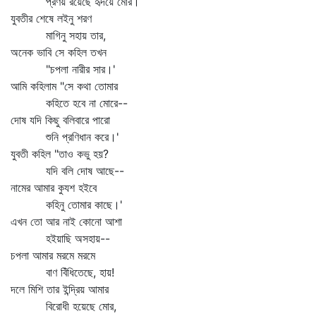
প্রণয় রয়েছে হৃদয়ে মোর।
যুবতীর শেষে লইনু শরণ
মাগিনু সহায় তার,
অনেক ভাবি সে কহিল তখন
"চপলা নারীর সার।'
আমি কহিলাম "সে কথা তোমার
কহিতে হবে না মোরে--
দোষ যদি কিছু বলিবারে পারো
শুনি প্রণিধান করে।'
যুবতী কহিল "তাও কভু হয়?
যদি বলি দোষ আছে--
নামের আমার কুযশ হইবে
কহিনু তোমার কাছে।'
এখন তো আর নাই কোনো আশা
হইয়াছি অসহায়--
চপলা আমার মরমে মরমে
বাণ বিঁধিতেছে, হায়!
দলে মিশি তার ইন্দ্রিয় আমার
বিরোধী হয়েছে মোর,