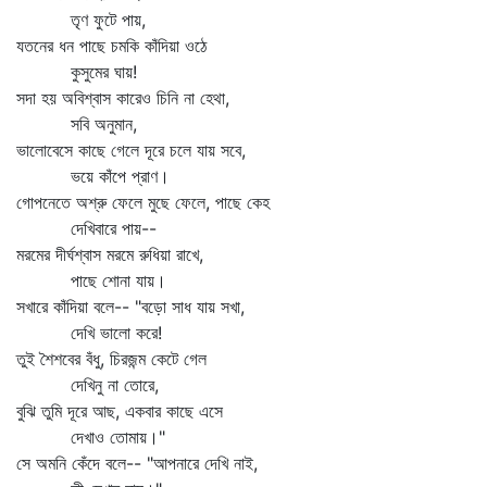
তৃণ ফুটে পায়,
যতনের ধন পাছে চমকি কাঁদিয়া ওঠে
কুসুমের ঘায়!
সদা হয় অবিশ্বাস কারেও চিনি না হেথা,
সবি অনুমান,
ভালোবেসে কাছে গেলে দূরে চলে যায় সবে,
ভয়ে কাঁপে প্রাণ।
গোপনেতে অশ্রু ফেলে মুছে ফেলে, পাছে কেহ
দেখিবারে পায়--
মরমের দীর্ঘশ্বাস মরমে রুধিয়া রাখে,
পাছে শোনা যায়।
সখারে কাঁদিয়া বলে-- "বড়ো সাধ যায় সখা,
দেখি ভালো করে!
তুই শৈশবের বঁধু, চিরজন্ম কেটে গেল
দেখিনু না তোরে,
বুঝি তুমি দূরে আছ, একবার কাছে এসে
দেখাও তোমায়।"
সে অমনি কেঁদে বলে-- "আপনারে দেখি নাই,