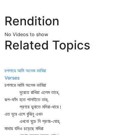
Rendition
No Videos to show
Related Topics
চপলারে আমি অনেক ভাবিয়া
Verses
চপলারে আমি অনেক ভাবিয়া
দূরেতে রাখিয়া এলেম তারে,
রূপ-ফাঁদ হতে পালাইতে তার,
প্রণয়ে ডুবাতে মদিরা-ধারে।
এত দূরে এসে বুঝিনু এখন
এখনো ঘুচে নি প্রণয়-ঘোর,
মাথায় যদিও চড়েছে মদিরা