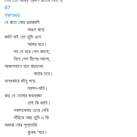
সেই তো আমার প্রদীপ রাতের বেলা ॥
67
Verses
যে রাতে মোর দুয়ারগুলি
ভাঙল ঝড়ে
জানি নাই তো তুমি এলে
আমার ঘরে।
সব যে হয়ে গেল কালো,
নিবে গেল দীপের আলো,
আকাশপানে হাত বাড়ালেম
কাহার তরে।
অন্ধকারে রইনু পড়ে
স্বপন-মানি।
ঝড় যে তোমার জয়ধ্বজা
তাই কি জানি।
সকালবেলায় চেয়ে দেখি
দাঁড়িয়ে আছ তুমি এ কি
ঘরভরা মোর শূন্যতারি
বুকের 'পরে।