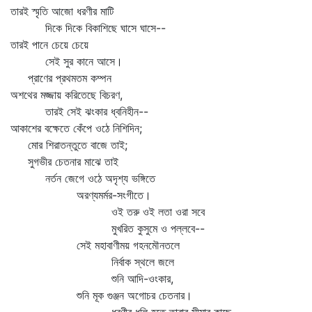
তারই স্মৃতি আজো ধরণীর মাটি
দিকে দিকে বিকাশিছে ঘাসে ঘাসে--
তারই পানে চেয়ে চেয়ে
সেই সুর কানে আসে।
প্রাণের প্রথমতম কম্পন
অশথের মজ্জায় করিতেছে বিচরণ,
তারই সেই ঝংকার ধ্বনিহীন--
আকাশের বক্ষেতে কেঁপে ওঠে নিশিদিন;
মোর শিরাতন্তুতে বাজে তাই;
সুগভীর চেতনার মাঝে তাই
নর্তন জেগে ওঠে অদৃশ্য ভঙ্গিতে
অরণ্যমর্মর-সংগীতে।
ওই তরু ওই লতা ওরা সবে
মুখরিত কুসুমে ও পল্লবে--
সেই মহাবাণীময় গহনমৌনতলে
নির্বাক স্থলে জলে
শুনি আদি-ওংকার,
শুনি মূক গুঞ্জন অগোচর চেতনার।