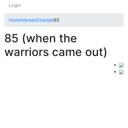
Login
Home
Verses
Gitanjali
85
85 (when the
warriors came out)