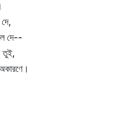
।
দে,
ে দে--
তুই,
ারণে।