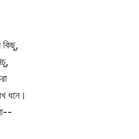
িছু,
ু,
রা
 ধনে।
ো--