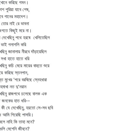
ইখানে করিছে গমন।
শ পুরিয়া যাবে শেষ,
বে গানের মহাদেশ।
 তোর নাই রে ভাবনা
জগতে কিছুই মরে না।
 দেখেছিনু পথে হরষে খেলিতেছিল
ি ভাই গলাগলি করি
েছিনু জানালায় নীরবে দাঁড়ায়েছিল
ি সখা হাতে হাতে ধরি
েছিনু কচি মেয়ে মায়ের বাহুতে শুয়ে
ায়ে করিছে স্তনপান,
ন্ত মুখের 'পরে বরষিছে স্নেহধারা
েহমাখা নত দু'নয়ান
েছিনু রাজপথে চলেছে বালক এক
্ধ জনকের হাত ধরি--
কী যে দেখেছিনু, হয়তো সে-সব ছবি
 আমি গিয়েছি পাসরি।
বলে নাহি কি তাহা মনে?
গুলি মেশেনি জীবনে?