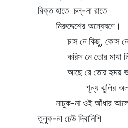
রিক্ত হাতে চল্‌-না রাতে
নিরুদ্দেশের অন্বেষণে।
চাস নে কিছু, কোস নে ক
করিস নে তোর মাথা নিচ
আছে রে তোর হৃদয় ভ
শূন্য ঝুলির অলখ
নাচুক-না ওই আঁধার আল
তুলুক-না ঢেউ দিবানিশি