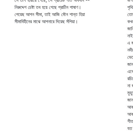
সে তাপ হারায়ে গেছে, সে প্রচণ্ড গতি অবসান --
জগ
নিরুদ্দেশ চেষ্টা তব হয়ে গেছে প্রাচীন পাষাণ।
পৃথ
পেয়েছ আপন সীমা, তাই আজি মৌন শান্ত হিয়া
তোর
সীমাবিহীনের মাঝে আপনারে দিয়েছ সঁপিয়া।
কখ
জান
নাই
এ 
নদী
ভেস
জান
এক
রচি
না 
মুহ
জান
আকা
আক
গীত
যত