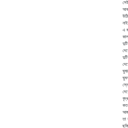
সে
আকা
উঠি
নাই
এ 
কাল
দুট
দেখ
দুট
দেখ
ঘুম
ঘুম
স্ন
দেখ
বৃদ
কত 
আজ
তা 
ছবি