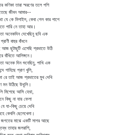
ৃতির কণিকা তারা স্মরণের তলে পশি
িতেছে জীবন আমার--
া যে কে মিশাইল, কেবা গেল কার পাশে
িতে পারি নে তাহা আর।
ো অনেকদিন দেখেছিনু ছবি এক
 প্রাণী বাহুর বাঁধনে
 আজ ছুটাছুটি এসেছি প্রভাতে উঠি
রে বাঁধিতে আলিঙ্গনে।
ো অনেক দিন শুনেছিনু, পাখি এক
্দে গাহিছে প্রাণ খুলি,
া রে তাই আজ প্রভাতের মুখ দেখি
াণ মন উঠিছে উথুলি।
ি মিশেছে আসি হেথা,
নে কিছু না যায় ফেলা
যে যা-কিছু চেয়ে দেখি
নহে কেবলি ছেলেখেলা।
 জগতের মাঝে একটি সাগর আছে
্তব্ধ তাহার জলরাশি,