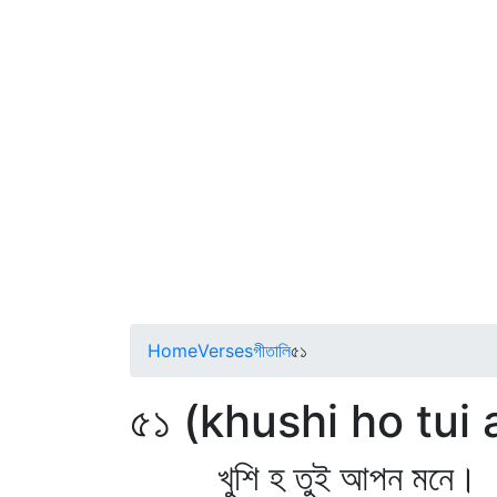
Home
Verses
গীতালি
৫১
৫১ (khushi ho tu
খুশি হ তুই আপন মনে।