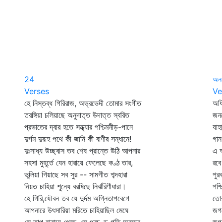
24
অন
Verses
Ve
হে নিস্তব্ধ গিরিরাজ, অভ্রভেদী তোমার সংগীত
অধি
তরঙ্গিয়া চলিয়াছে অনুদাত্ত উদাত্ত স্বরিত
জনম
প্রভাতের দ্বার হতে সন্ধ্যার পশ্চিমনীড়-পানে
যা
দুর্গম দুরূহ পথে কী জানি কী বাণীর সন্ধানে!
গান
দুঃসাধ্য উচ্ছ্বাস তব শেষ প্রান্তে উঠি আপনার
এ আ
সহসা মুহূর্তে যেন হারায়ে ফেলেছে কণ্ঠ তার,
রবে
ভুলিয়া গিয়াছে সব সুর -- সামগীত শব্দহারা
পুর
নিয়ত চাহিয়া শূন্যে বরষিছে নির্ঝরিণীধারা।
পশ্
হে গিরি,যৌবন তব যে দুর্দম অগ্নিতাপবেগে
তোর
আপনারে উৎসারিয়া মরিতে চাহিয়াছিল মেঘে
জগত