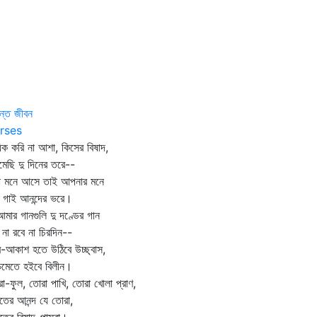
ন্ত জীবন
rses
ক করি না আশা, কিসের বিষাদ,
েছি দু দিনের তরে--
হা মনে আসে তাই আপনার মনে
 গাই আনন্দের ভরে।
মার গানগুলি দু দণ্ডের গান
 না রবে না চিরদিন--
ব-আকাশ হতে উঠিবে উচ্ছ্বাস,
চিমেতে হইবে বিলীন।
া-ফুল, তোরা পাখি, তোরা খোলা প্রাণ,
ের আনন্দ যে তোরা,