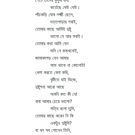
গেটে তাদের কুকুর বাঁধা
কর্তেছে ঘেউ ঘেউ।
পাঁচকড়ি ঘোষ লক্ষ্মী ছেলে,
দত্তপাড়ার গবাই,
তোমার কাছে আমিই দুষ্টু
ভালো যে আর সবাই।
তোমার কথা আমি যেন
শুনি নে কক্‌খনোই,
জামাকাপড় যেন আমার
সাফ থাকে না কোনোই!
খেলা করতে বেলা করি,
বৃষ্টিতে যাই ভিজে,
দুষ্টুপনা আরো আছে
অমনি কত কী যে!
বাবা আমার চেয়ে ভালো?
সত্যি বলো তুমি,
তোমার কাছে করেন নি কি
একটুও দুষ্টুমি?
যা বল সব শোনেন তিনি,