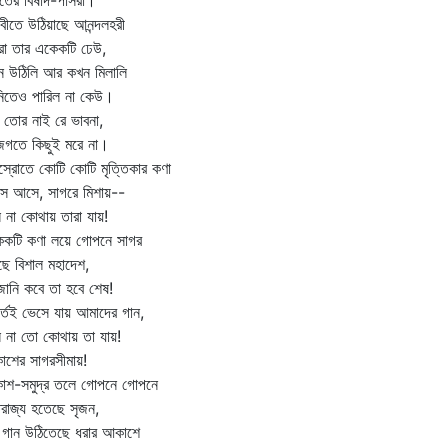
তের বিষাদ-পাসরা।
িবীতে উঠিয়াছে আনন্দলহরী
া তার একেকটি ঢেউ,
ন উঠিলি আর কখন মিলালি
িতেও পারিল না কেউ।
 তোর নাই রে ভাবনা,
জগতে কিছুই মরে না।
স্রোতে কোটি কোটি মৃত্তিকার কণা
ে আসে, সাগরে মিশায়--
 না কোথায় তারা যায়!
েকটি কণা লয়ে গোপনে সাগর
ছে বিশাল মহাদেশ,
জানি কবে তা হবে শেষ!
ূর্তেই ভেসে যায় আমাদের গান,
 না তো কোথায় তা যায়!
শের সাগরসীমায়!
াশ-সমুদ্র তলে গোপনে গোপনে
রাজ্য হতেছে সৃজন,
 গান উঠিতেছে ধরার আকাশে