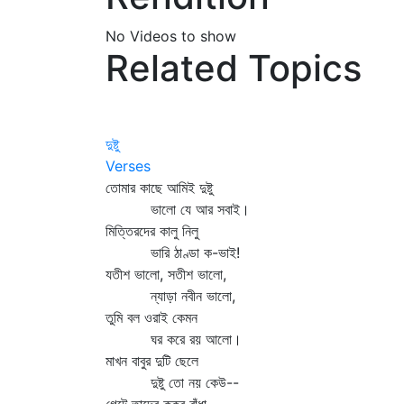
No Videos to show
Related Topics
দুষ্টু
Verses
তোমার কাছে আমিই দুষ্টু
ভালো যে আর সবাই।
মিত্তিরদের কালু নিলু
ভারি ঠাণ্ডা ক-ভাই!
যতীশ ভালো, সতীশ ভালো,
ন্যাড়া নবীন ভালো,
তুমি বল ওরাই কেমন
ঘর করে রয় আলো।
মাখন বাবুর দুটি ছেলে
দুষ্টু তো নয় কেউ--