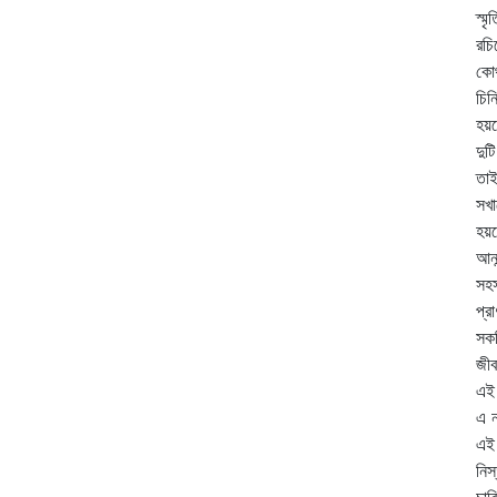
স্ম
রচ
কোথ
চিন
হয়ত
দুটি
তাই
সখা
হয়ত
আনন
সহস
প্র
সকল
জীব
এই 
এ 
এই
নিস