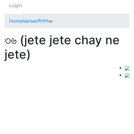
Login
Home
Verses
গীতালি
৩৬
৩৬ (jete jete chay ne
jete)