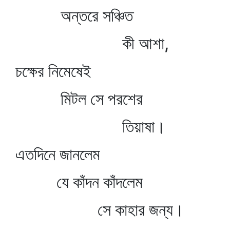
অন্তরে সঞ্চিত
কী আশা,
চক্ষের নিমেষেই
মিটল সে পরশের
তিয়াষা।
এতদিনে জানলেম
যে কাঁদন কাঁদলেম
সে কাহার জন্য।