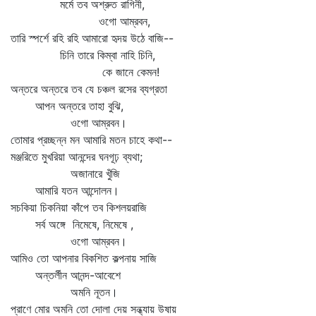
মর্মে তব অশ্রুত রাগিনী,
ওগো আম্রবন,
তারি স্পর্শে রহি রহি আমারো হৃদয় উঠে বাজি--
চিনি তারে কিম্বা নাহি চিনি,
কে জানে কেমন!
অন্তরে অন্তরে তব যে চঞ্চল রসের ব্যগ্রতা
আপন অন্তরে তাহা বুঝি,
ওগো আম্রবন।
তোমার প্রচ্ছন্ন মন আমারি মতন চাহে কথা--
মঞ্জরিতে মুখরিয়া আনন্দের ঘনগূঢ় ব্যথা;
অজানারে খুঁজি
আমারি যতন আন্দোলন।
সচকিয়া চিকনিয়া কাঁপে তব কিশলয়রাজি
সর্ব অঙ্গে নিমেষে, নিমেষে ,
ওগো আম্রবন।
আমিও তো আপনার বিকশিত কল্পনায় সাজি
অন্তর্লীন আনন্দ-আবেশে
অমনি নূতন।
প্রাণে মোর অমনি তো দোলা দেয় সন্ধ্যায় উষায়