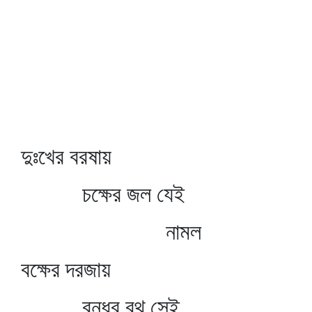
দুঃখের বরষায়
চক্ষের জল যেই
নামল
বক্ষের দরজায়
বন্ধুর রথ সেই