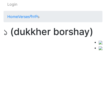
Login
Home
Verses
গীতালি
১
১ (dukkher borshay)