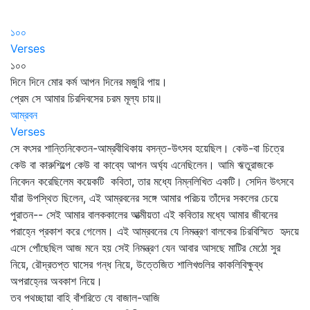
১০০
Verses
১০০
দিনে দিনে মোর কর্ম আপন দিনের মজুরি পায়।
প্রেম সে আমার চিরদিবসের চরম মূল্য চায়॥
আম্রবন
Verses
সে বৎসর শান্তিনিকেতন-আম্রবীথিকায় বসন্ত-উৎসব হয়েছিল। কেউ-বা চিত্রে
কেউ বা কারুশিল্পে কেউ বা কাব্যে আপন অর্ঘ্য এনেছিলেন। আমি ঋতুরাজকে
নিবেদন করেছিলেম কয়েকটি কবিতা, তার মধ্যে নিম্নলিখিত একটি। সেদিন উৎসবে
যাঁরা উপস্থিত ছিলেন, এই আম্রবনের সঙ্গে আমার পরিচয় তাঁদের সকলের চেয়ে
পুরাতন-- সেই আমার বালককালের আত্মীয়তা এই কবিতার মধ্যে আমার জীবনের
পরাহ্নে প্রকাশ করে গেলেম। এই আম্রবনের যে নিমন্ত্রণ বালকের চিরবিস্মিত হৃদয়ে
এসে পোঁছেছিল আজ মনে হয় সেই নিমন্ত্রণ যেন আবার আসছে মাটির মেঠো সুর
নিয়ে, রৌদ্রতপ্ত ঘাসের গন্ধ নিয়ে, উত্তেজিত শালিখগুলির কাকলিবিক্ষুব্ধ
অপরাহ্নের অবকাশ নিয়ে।
তব পথচ্ছায়া বাহি বাঁশরিতে যে বাজাল-আজি