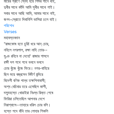
মায়ের প্রাণে স্নেহ হয়ে শিশুর পানে ধাই,
দুখীর সাথে কাঁদি আমি সুখীর সাথে গাই।
সবার সাথে আছি আমি, আমার সাথে নাই,
জগৎ-স্রোতে দিবানিশি ভাসিয়া চলে যাই।
পরিশোধ
Verses
মহাবস্তবদান
"রাজকোষ হতে চুরি! ধরে আন্‌ চোর,
নহিলে নগরপাল, রক্ষা নাহি তোর--
মুণ্ড রহিবে না দেহে!' রাজার শাসনে
রক্ষী দল পথে পথে ভবনে ভবনে
চোর খুঁজে খুঁজে ফিরে। নগর-বাহিরে
ছিল শুয়ে বজ্রসেন বিদীর্ণ মন্দিরে
বিদেশী বণিক পান্থ তক্ষশিলাবাসী;
অশ্ব বেচিবার তরে এসেছিল কাশী,
দস্যুহস্তে খোয়াইয়া নিঃস্ব রিক্ত শেষে
ফিরিয়া চলিতেছিল আপনার দেশে
নিরাশ্বাসে--তাহারে ধরিল চোর বলি।
হস্তে পদে বাঁধি তার লোহার শিকলি