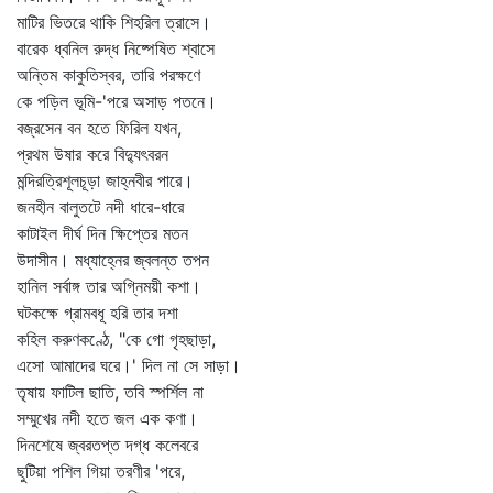
মাটির ভিতরে থাকি শিহরিল ত্রাসে।
বারেক ধ্বনিল রুদ্ধ নিষ্পেষিত শ্বাসে
অন্তিম কাকুতিস্বর, তারি পরক্ষণে
কে পড়িল ভূমি-'পরে অসাড় পতনে।
বজ্রসেন বন হতে ফিরিল যখন,
প্রথম উষার করে বিদ্যুৎবরন
মন্দিরত্রিশূলচূড়া জাহ্নবীর পারে।
জনহীন বালুতটে নদী ধারে-ধারে
কাটাইল দীর্ঘ দিন ক্ষিপ্তের মতন
উদাসীন। মধ্যাহ্নের জ্বলন্ত তপন
হানিল সর্বাঙ্গ তার অগ্নিময়ী কশা।
ঘটকক্ষে গ্রামবধূ হরি তার দশা
কহিল করুণকণ্ঠে, "কে গো গৃহছাড়া,
এসো আমাদের ঘরে।' দিল না সে সাড়া।
তৃষায় ফাটিল ছাতি, তবি স্পর্শিল না
সম্মুখের নদী হতে জল এক কণা।
দিনশেষে জ্বরতপ্ত দগ্ধ কলেবরে
ছুটিয়া পশিল গিয়া তরণীর 'পরে,