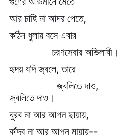
গুণের অভিমানে মেতে
আর চাহি না আদর পেতে,
কঠিন ধুলায় বসে এবার
চরণসেবার অভিলাষী।
হৃদয় যদি জ্বলে, তারে
জ্বলিতে দাও,
জ্বলিতে দাও।
ঘুরব না আর আপন ছায়ায়,
কাঁদব না আর আপন মায়ায়--