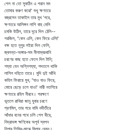
গেল না তো সুকঠিন এ পরান মম
তোমার করুণ করে!' শুধু ক্ষণতরে
বজ্রসেন তাকাইল তার মুখ 'পরে,
ক্ষণতরে আলিঙ্গন লাগি বাহু মেলি
চমকি উঠিল, তারে দূরে দিল ঠেলি--
গরজিল, "কেন এলি, কেন ফিরে এলি!'
বক্ষ হতে নূপুর লইয়া দিল ফেলি,
জ্বলন্ত-অঙ্গার-সম নীলাম্বরখানি
চরণের কাছ হতে ফেলে দিল টানি;
শয্যা যেন অগ্নিশয্যা, পদতলে থাকি
লাগিল দহিতে তারে। মুদি দুই আঁখি
কহিল ফিরায়ে মুখ, "যাও যাও ফিরে,
মোরে ছেড়ে চলে যাও!' নারী নতশিরে
ক্ষণতরে রহিল নীরবে। পরক্ষণে
ভূতলে রাখিয়া জানু যুবার চরণে
প্রণমিল, তার পরে নামি নদীতীরে
আঁধার বনের পথে চলি গেল ধীরে,
নিদ্রাভঙ্গ ক্ষণিকের অপূর্ব স্বপন
নিশার তিমির-মাঝে মিলায় যেমন।