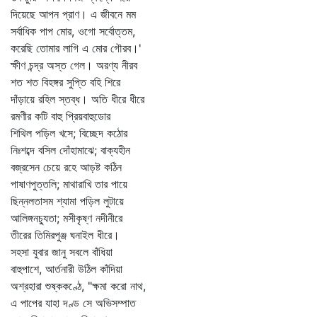
দিয়েছে আপন প্রাণ। এ জীবনে মম
সর্বাধিক পাপ মোর, ওগো সর্বোত্তম,
করেছি তোমার লাগি এ মোর গৌরব।'
ক্ষীণ চন্দ্র অস্ত গেল। অরণ্য নীরব
শত শত বিহঙ্গর সুপ্তি বহি শিরে
দাঁড়ায়ে রহিল স্তব্ধ। অতি ধীরে ধীরে
রমণীর কটি বাহু প্রিয়বাহুডোর
শিথিল পড়িল খসে; বিচ্ছেদ কঠোর
নিঃশব্দে বসিল দোঁহামাঝে; বাক্যহীন
বজ্রসেন চেয়ে রহে আড়ষ্ট কঠিন
পাষাণপুত্তলি; মাথারাখি তার পায়ে
ছিন্নলতাসম শ্যামা পড়িল লুটায়ে
আলিঙ্গনচ্যুতা; মসীকৃষ্ণ নদীনীরে
তীরের তিমিরপুঞ্জ ঘনাইল ধীরে।
সহসা যুবার জানু সবলে বাঁধিয়া
বাহুপাশে, আর্তনারী উঠিল কাঁদিয়া
অশ্রহারা শুষ্ককণ্ঠে, "ক্ষমা করো নাথ,
এ পাপের যাহা দণ্ড সে অভিসম্পাত