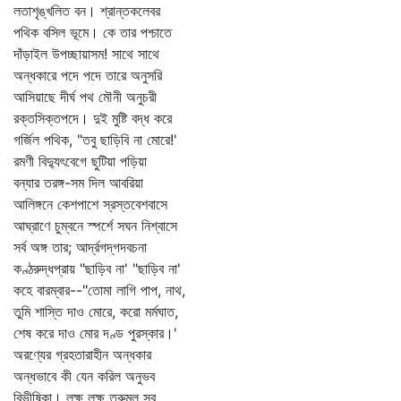
লতাশৃঙ্খলিত বন। শ্রান্তকলেবর
পথিক বসিল ভূমে। কে তার পশ্চাতে
দাঁড়াইল উপচ্ছায়াসম! সাথে সাথে
অন্ধকারে পদে পদে তারে অনুসরি
আসিয়াছে দীর্ঘ পথ মৌনী অনুচরী
রক্তসিক্তপদে। দুই মুষ্টি বদ্ধ করে
গর্জিল পথিক, "তবু ছাড়িবি না মোরে!'
রমণী বিদ্যুৎবেগে ছুটিয়া পড়িয়া
বন্যার তরঙ্গ-সম দিল আবরিয়া
আলিঙ্গনে কেশপাশে স্রস্তবেশবাসে
আঘ্রাণে চুম্বনে স্পর্শে সঘন নিশ্বাসে
সর্ব অঙ্গ তার; আর্দ্রগদ্‌গদবচনা
কণ্ঠরুদ্ধপ্রায় "ছাড়িব না' "ছাড়িব না'
কহে বারম্বার--"তোমা লাগি পাপ, নাথ,
তুমি শাস্তি দাও মোরে, করো মর্মঘাত,
শেষ করে দাও মোর দণ্ড পুরস্কার।'
অরণ্যের গ্রহতারাহীন অন্ধকার
অন্ধভাবে কী যেন করিল অনুভব
বিভীষিকা। লক্ষ লক্ষ তরুমূল সব