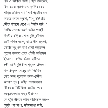
এত এ অসাধ্য কাজ। হৃত রাজকোষ,
বিনা কারো প্রাণপাতে নৃপতির রোষ
শান্তি মানিবে না।' ধরি প্রহরীর হাত
কাতরে কহিল শ্যামা, "শুধু দুটি রাত
বন্দীরে বাঁচায়ে রেখো এ মিনতি করি।'
"রাখিব তোমার কথা' কহিল প্রহরী।
দ্বিতীয় রাত্রির শেষে খুলি বন্দীশালা
রমণী পশিল কক্ষে, হাতে দীপ জ্বালা,
লোহার শৃঙ্খলে বাঁধা যেথা বজ্রসেন
মৃত্যুর প্রভাত চেয়ে মৌনী জপিছেন
ইষ্টনাম। রমণীর কটাক্ষ-ইঙ্গিতে
রক্ষী আসি খুলি দিল শৃঙ্খল চকিতে।
বিস্ময়বিহ্বল নেত্রে বন্দী নিরখিল
সেই শুভ্র সুকোমল কমল-উন্মীল
অপরূপ মুখ। কহিল গদ্‌গদস্বরে
"বিকারের বিভীষিকা-রজনীর 'পরে
করধৃতশুকতারা শুভ্র উষা-সম
কে তুমি উদিলে আসি কারাকক্ষে মম--
মুমূর্ষুর প্রাণরূপা, মুক্তিরূপা অয়ি,