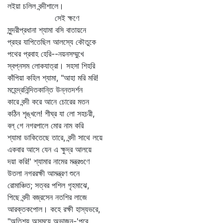
লইয়া চলিল বন্দীশালে।
সেই ক্ষণে
সুন্দরীপ্রধানা শ্যামা বসি বাতায়নে
প্রহর যাপিতেছিল আলস্যে কৌতুকে
পথের প্রবাহ হেরি--নয়নসম্মুখে
স্বপ্নসম লোকযাত্রা। সহসা শিহরি
কাঁপিয়া কহিল শ্যামা, "আহা মরি মরি!
মহেন্দ্রনিন্দিতকান্তি উন্নতদর্শন
কারে বন্দী করে আনে চোরের মতন
কঠিন শৃঙ্খলে! শীঘ্র যা লো সহচরী,
বল্‌ গে নগরপালে মোর নাম করি
শ্যামা ডাকিতেছে তারে, বন্দী সাথে লয়ে
একবার আসে যেন এ ক্ষুদ্র আলয়ে
দয়া করি!' শ্যামার নামের মন্ত্রগুণে
উতলা নগররক্ষী আমন্ত্রণ শুনে
রোমাঞ্চিত; সত্বর পশিল গৃহমাঝে,
পিছে বন্দী বজ্রসেন নতশির লাজে
আরক্তকপোল। কহে রক্ষী হাস্যভরে,
"অতিশয় অসময়ে অভাজন-'পরে