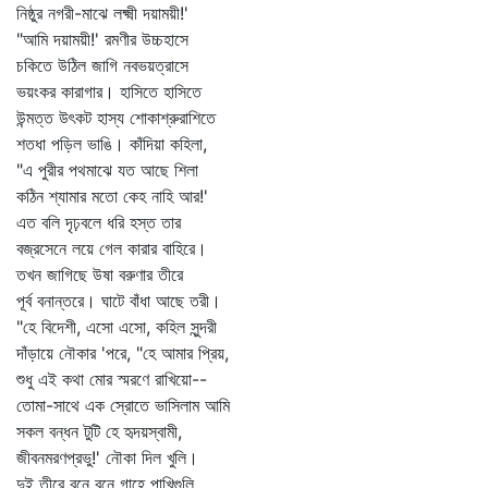
নিষ্ঠুর নগরী-মাঝে লক্ষ্মী দয়াময়ী!'
"আমি দয়াময়ী!' রমণীর উচ্চহাসে
চকিতে উঠিল জাগি নবভয়ত্রাসে
ভয়ংকর কারাগার। হাসিতে হাসিতে
উন্মত্ত উৎকট হাস্য শোকাশ্রুরাশিতে
শতধা পড়িল ভাঙি। কাঁদিয়া কহিলা,
"এ পুরীর পথমাঝে যত আছে শিলা
কঠিন শ্যামার মতো কেহ নাহি আর!'
এত বলি দৃঢ়বলে ধরি হস্ত তার
বজ্রসেনে লয়ে গেল কারার বাহিরে।
তখন জাগিছে উষা বরুণার তীরে
পূর্ব বনান্তরে। ঘাটে বাঁধা আছে তরী।
"হে বিদেশী, এসো এসো, কহিল সুন্দরী
দাঁড়ায়ে নৌকার 'পরে, "হে আমার প্রিয়,
শুধু এই কথা মোর স্মরণে রাখিয়ো--
তোমা-সাথে এক স্রোতে ভাসিলাম আমি
সকল বন্ধন টুটি হে হৃদয়স্বামী,
জীবনমরণপ্রভু!' নৌকা দিল খুলি।
দুই তীরে বনে বনে গাহে পাখিগুলি