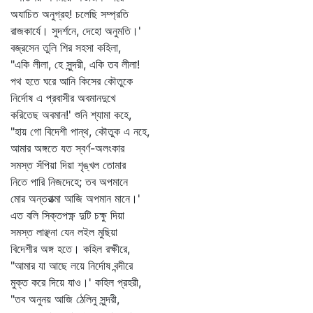
অযাচিত অনুগ্রহ! চলেছি সম্প্রতি
রাজকার্যে। সুদর্শনে, দেহো অনুমতি।'
বজ্রসেন তুলি শির সহসা কহিলা,
"একি লীলা, হে সুন্দরী, একি তব লীলা!
পথ হতে ঘরে আনি কিসের কৌতুকে
নির্দোষ এ প্রবাসীর অবমানদুখে
করিতেছ অবমান!' শুনি শ্যামা কহে,
"হায় গো বিদেশী পান্থ, কৌতুক এ নহে,
আমার অঙ্গতে যত স্বর্ণ-অলংকার
সমস্ত সঁপিয়া দিয়া শৃঙ্খল তোমার
নিতে পারি নিজদেহে; তব অপমানে
মোর অন্তরাত্মা আজি অপমান মানে।'
এত বলি সিক্তপক্ষ্ণ দুটি চক্ষু দিয়া
সমস্ত লাঞ্ছনা যেন লইল মুছিয়া
বিদেশীর অঙ্গ হতে। কহিল রক্ষীরে,
"আমার যা আছে লয়ে নির্দোষ বন্দীরে
মুক্ত করে দিয়ে যাও।' কহিল প্রহরী,
"তব অনুনয় আজি ঠেলিনু সুন্দরী,