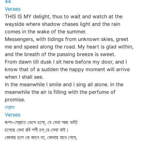
44
Verses
THIS IS MY delight, thus to wait and watch at the
wayside where shadow chases light and the rain
comes in the wake of the summer.
Messengers, with tidings from unknown skies, greet
me and speed along the road. My heart is glad within,
and the breath of the passing breeze is sweet.
From dawn till dusk I sit here before my door, and I
know that of a sudden the happy moment will arrive
when I shall see.
In the meanwhile I smile and I sing all alone. In the
meanwhile the air is filling with the perfume of
promise.
স্রোত
Verses
জগৎ-স্রোতে ভেসে চলো, যে যেথা আছ ভাই!
চলেছে যেথা রবি শশী চল্‌ রে সেথা যাই।
কোথায় চলে কে জানে তা, কোথায় যাবে শেষে,