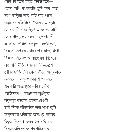
হোক বিধাতার হাতে নিদারুণতর--
তোমা লাগি যা করেছি তুমি ক্ষমা করো।'
চরণ কাড়িয়া লয়ে চাহি তার পানে
বজ্রসেন বলি উঠে, "আমার এ প্রাণে
তোমার কী কাজ ছিল! এ জন্মের লাগি
তোর পাপমূল্যে কেনা মহাপাপভাগী
এ জীবন করিলি ধিক্‌কৃত! কলঙ্কিনী,
ধিক্‌ এ নিশ্বাস মোর তোর কাছে ঋণী!
ধিক্‌ এ নিমেষপাত প্রত্যেক নিমেষে।'
এত বলি উঠিল সবলে। নিরুদ্দেশে
নৌকা ছাড়ি চলি গেলা তীরে, অন্ধকারে
বনমাঝে। শুষ্কপত্ররাশি পদভারে
শব্দ করি অরণ্যেরে করিল চকিত
প্রতিক্ষণে। ঘনগুল্মগন্ধপুঞ্জীকৃত
বায়ুশূন্য বনতলে তরুকাণ্ডগুলি
চারি দিকে আঁকাবাঁকা নানা শাখা তুলি
অন্ধকারে ধরিয়াছে অসংখ্য আকার
বিকৃত বিরূপ। রুদ্ধ হল চারি ধার।
নিস্তব্ধনিষেধসম প্রসারিল কর