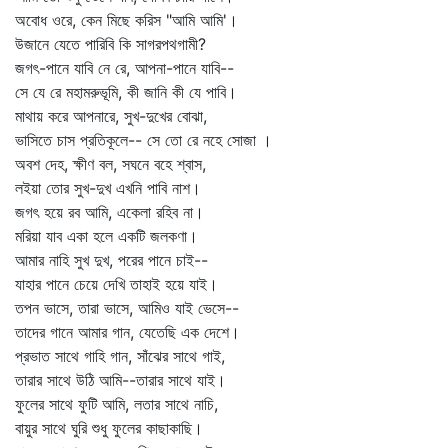
অবোধ ওরে, কেন মিছে করিস "আমি আমি'।
উজানে যেতে পারিবি কি সাগরপথগামী?
জগৎ-পানে যাবি নে রে, আপনা-পানে যাবি--
সে যে রে মহামরুভূমি, কী জানি কী যে পাবি।
মাথায় করে আপনারে, সুখ-দুখের বোঝা,
ভাসিতে চাস প্রতিকূলে-- সে তো রে নহে সোজা ।
অবশ দেহ, ক্ষীণ বল, সঘনে বহে শ্বাস,
লইয়া তোর সুখ-দুখ এখনি পাবি নাশ।
জগৎ হয়ে রব আমি, একেলা রহিব না।
মরিয়া যাব একা হলে একটি জলকণা।
আমার নাহি সুখ দুখ, পরের পানে চাই--
যাহার পানে চেয়ে দেখি তাহাই হয়ে যাই।
তপন ভাসে, তারা ভাসে, আমিও যাই ভেসে--
তাদের গানে আমার গান, যেতেছি এক দেশে।
প্রভাত সাথে গাহি গান, সাঁঝের সাথে গাই,
তারার সাথে উঠি আমি--তারার সাথে যাই।
ফুলের সাথে ফুটি আমি, লতার সাথে নাচি,
বায়ুর সাথে ঘুরি শুধু ফুলের কাছাকাছি।