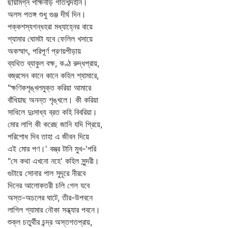
ছায়ামগ্ন পক্ষিনীড় গীতশব্দহীন।
অলস পতঙ্গ শুধু গুঞ্জ দীর্ঘ দিন।
পক্কশস্যগন্ধহরা মধ্যাহ্নের বায়ে
শ্যামার ঘোমটা যবে ফেলিল খসায়ে
অকস্মাৎ, পরিপূর্ণ প্রণয়পীড়ায়
ব্যথিত ব্যাকুল বক্ষ, কণ্ঠ রুদ্ধপ্রায়,
বজ্রসেন কানে কানে কহিল শ্যামারে,
"ক্ষণিকশৃঙ্খলমুক্ত করিয়া আমারে
বাঁধিয়াছ অনন্ত শৃঙ্খলে। কী করিয়া
সাধিলে দুঃসাধ্য ব্রত কহি বিবরিয়া।
মোর লাগি কী করেছ জানি যদি প্রিয়ে,
পরিশোধ দিব তাহা এ জীবন দিয়ে
এই মোর পণ।' বস্ত্র টানি মুখ-'পরি
"সে কথা এখনো নহে' কহিল সুন্দরী।
গুটায়ে সোনার পাল সুদূরে নীরবে
দিনের আলোকতরী চলি গেল যবে
অস্ত-অচলের ঘাটে, তীর-উপবনে
লাগিল শ্যামার নৌকা সন্ধ্যার পবনে।
শুক্ল চতুর্থীর চন্দ্র অস্তগতপ্রায়,