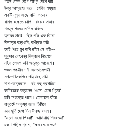
পতঙ্গ যেমন বেগে অগ্নি দেখে ধায়
উগ্র আগ্রহের ভরে। হেরিল শয্যায়
একটি নূপুর আছে পড়ি, শতবার
রাখিল বক্ষেতে চাপি--ঝংকার তাহার
শতমুখ শরসম লাগিল বর্ষিতে
হৃদয়ের মাঝে। ছিল পড়ি এক ভিতে
নীলাম্বর বস্ত্রখানি, রাশীকৃত করি
তারি 'পরে মুখ রাখি রহিল সে পড়ি--
সুকুমার দেহগন্ধ নিশ্বাসে নিঃশেষে
লইল শোষণ করি অতৃপ্ত আবেশে।
শুক্ল পঞ্চমীর শশী অস্তাচলগামী
সপ্তপর্ণতরুশিরে পড়িয়াছে নামি
শাখা-অন্তরালে। দুই বাহু প্রসারিয়া
ডাকিতেছে বজ্রসেন "এসো এসো প্রিয়া'
চাহি অরণ্যের পানে। হেনকালে তীরে
বালুতটে ঘনকৃষ্ণ বনের তিমিরে
কার মূর্তি দেখা দিল উপচ্ছায়াসম।
"এসো এসো প্রিয়া!' "আসিয়াছি প্রিয়তম!'
চরণে পড়িল শ্যামা, "ক্ষম মোরে ক্ষম!