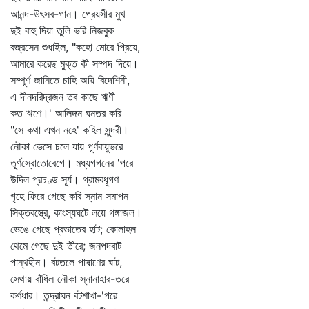
আনন্দ-উৎসব-গান। প্রেয়সীর মুখ
দুই বাহু দিয়া তুলি ভরি নিজবুক
বজ্রসেন শুধাইল, "কহো মোরে প্রিয়ে,
আমারে করেছ মুক্ত কী সম্পদ দিয়ে।
সম্পূর্ণ জানিতে চাহি অয়ি বিদেশিনী,
এ দীনদরিদ্রজন তব কাছে ঋণী
কত ঋণে।' আলিঙ্গন ঘনতর করি
"সে কথা এখন নহে' কহিল সুন্দরী।
নৌকা ভেসে চলে যায় পূর্ণবায়ুভরে
তূর্ণস্রোতোবেগে। মধ্যগগনের 'পরে
উদিল প্রচণ্ড সূর্য। গ্রামবধূগণ
গৃহে ফিরে গেছে করি স্নান সমাপন
সিক্তবস্ত্রে, কাংস্যঘটে লয়ে গঙ্গাজল।
ভেঙে গেছে প্রভাতের হাট; কোলাহল
থেমে গেছে দুই তীরে; জনপদবাট
পান্থহীন। বটতলে পাষাণের ঘাট,
সেথায় বাঁধিল নৌকা স্নানাহার-তরে
কর্ণধার। তন্দ্রাঘন বটশাখা-'পরে