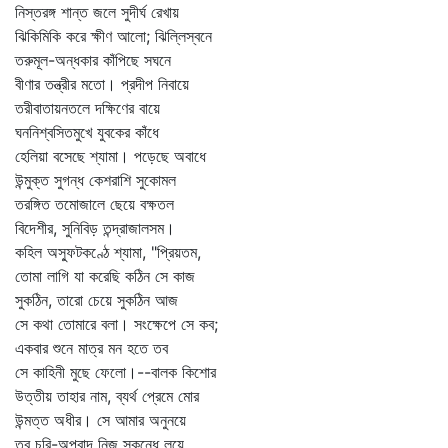
নিস্তরঙ্গ শান্ত জলে সুদীর্ঘ রেখায়
ঝিকিমিকি করে ক্ষীণ আলো; ঝিল্লিস্বনে
তরুমূল-অন্ধকার কাঁপিছে সঘনে
বীণার তন্ত্রীর মতো। প্রদীপ নিবায়ে
তরীবাতায়নতলে দক্ষিণের বায়ে
ঘননিশ্বসিতমুখে যুবকের কাঁধে
হেলিয়া বসেছে শ্যামা। পড়েছে অবাধে
উন্মুক্ত সুগন্ধ কেশরাশি সুকোমল
তরঙ্গিত তমোজালে ছেয়ে বক্ষতল
বিদেশীর, সুনিবিড় তন্দ্রাজালসম।
কহিল অস্ফুটকণ্ঠে শ্যামা, "প্রিয়তম,
তোমা লাগি যা করেছি কঠিন সে কাজ
সুকঠিন, তারো চেয়ে সুকঠিন আজ
সে কথা তোমারে বলা। সংক্ষেপে সে কব;
একবার শুনে মাত্র মন হতে তব
সে কাহিনী মুছে ফেলো।--বালক কিশোর
উত্তীয় তাহার নাম, ব্যর্থ প্রেমে মোর
উন্মত্ত অধীর। সে আমার অনুনয়ে
তব চুরি-অপবাদ নিজ স্কন্ধে লয়ে