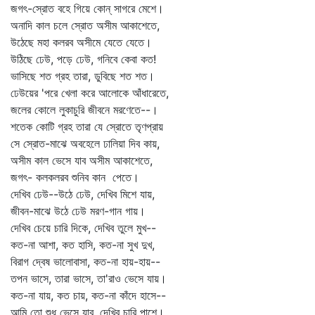
জগৎ-স্রোত বহে গিয়ে কোন্‌ সাগরে মেশে।
অনাদি কাল চলে স্রোত অসীম আকাশেতে,
উঠেছে মহা কলরব অসীমে যেতে যেতে।
উঠিছে ঢেউ, পড়ে ঢেউ, গনিবে কেবা কত!
ভাসিছে শত গ্রহ তারা, ডুবিছে শত শত।
ঢেউয়ের 'পরে খেলা করে আলোকে আঁধারেতে,
জলের কোলে লুকাচুরি জীবনে মরণেতে--।
শতেক কোটি গ্রহ তারা যে স্রোতে তৃণপ্রায়
সে স্রোত-মাঝে অবহেলে ঢালিয়া দিব কায়,
অসীম কাল ভেসে যাব অসীম আকাশেতে,
জগৎ- কলকলরব শুনিব কান পেতে।
দেখিব ঢেউ--উঠে ঢেউ, দেখিব মিশে যায়,
জীবন-মাঝে উঠে ঢেউ মরণ-গান গায়।
দেখিব চেয়ে চারি দিকে, দেখিব তুলে মুখ--
কত-না আশা, কত হাসি, কত-না সুখ দুখ,
বিরাগ দ্বেষ ভালোবাসা, কত-না হায়-হায়--
তপন ভাসে, তারা ভাসে, তা'রাও ভেসে যায়।
কত-না যায়, কত চায়, কত-না কাঁদে হাসে--
আমি তো শুধু ভেসে যাব, দেখিব চারি পাশে।