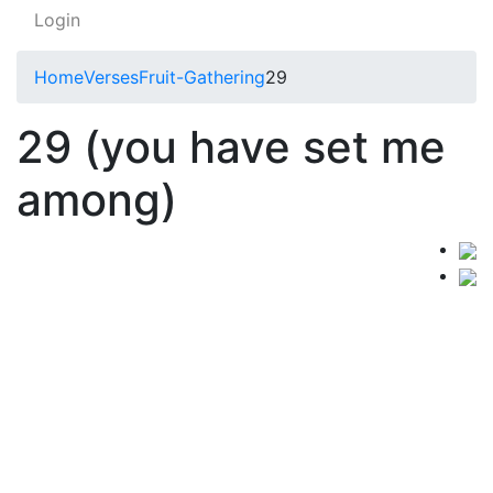
Login
Home
Verses
Fruit-Gathering
29
29 (you have set me
among)