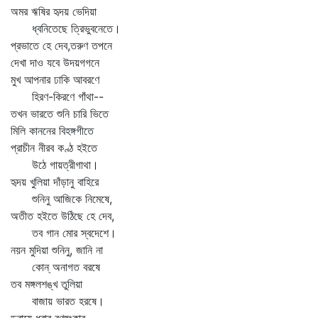
অমর ঋষির হৃদয় ভেদিয়া
ধ্বনিতেছে ত্রিভুবনেতে।
প্রভাতে হে দেব,তরুণ তপনে
দেখা দাও যবে উদয়গগনে
মুখ আপনার ঢাকি আবরণে
হিরণ-কিরণে গাঁথা--
তখন ভারতে শুনি চারি ভিতে
মিলি কাননের বিহঙ্গগীতে
প্রাচীন নীরব কণ্ঠ হইতে
উঠে গায়ত্রীগাথা।
হৃদয় খুলিয়া দাঁড়ানু বাহিরে
শুনিনু আজিকে নিমেষে,
অতীত হইতে উঠিছে হে দেব,
তব গান মোর স্বদেশে।
নয়ন মুদিয়া শুনিনু, জানি না
কোন্‌ অনাগত বরষে
তব মঙ্গলশঙ্খ তুলিয়া
বাজায় ভারত হরষে।