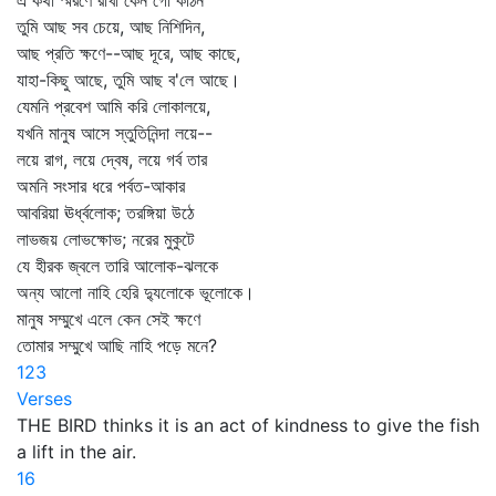
এ কথা স্মরণে রাখা কেন গো কঠিন
তুমি আছ সব চেয়ে, আছ নিশিদিন,
আছ প্রতি ক্ষণে--আছ দূরে, আছ কাছে,
যাহা-কিছু আছে, তুমি আছ ব'লে আছে।
যেমনি প্রবেশ আমি করি লোকালয়ে,
যখনি মানুষ আসে স্তুতিনিন্দা লয়ে--
লয়ে রাগ, লয়ে দ্বেষ, লয়ে গর্ব তার
অমনি সংসার ধরে পর্বত-আকার
আবরিয়া ঊর্ধ্বলোক; তরঙ্গিয়া উঠে
লাভজয় লোভক্ষোভ; নরের মুকুটে
যে হীরক জ্বলে তারি আলোক-ঝলকে
অন্য আলো নাহি হেরি দ্যুলোকে ভূলোকে।
মানুষ সম্মুখে এলে কেন সেই ক্ষণে
তোমার সম্মুখে আছি নাহি পড়ে মনে?
123
Verses
THE BIRD thinks it is an act of kindness to give the fish
a lift in the air.
16