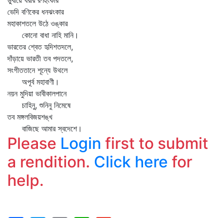
ডুবায়ে ধরার রণহুংকার
ভেদি বণিকের ধনঝংকার
মহাকাশতলে উঠে ওঙ্কার
কোনো বাধা নাহি মানি।
ভারতের শ্বেত হৃদিশতদলে,
দাঁড়ায়ে ভারতী তব পদতলে,
সংগীততানে শূন্যে উথলে
অপূর্ব মহাবাণী।
নয়ন মুদিয়া ভাবীকালপানে
চাহিনু, শুনিনু নিমেষে
তব মঙ্গলবিজয়শঙ্খ
বাজিছে আমার স্বদেশে।
Please
Login
first to submit
a rendition.
Click here
for
help.