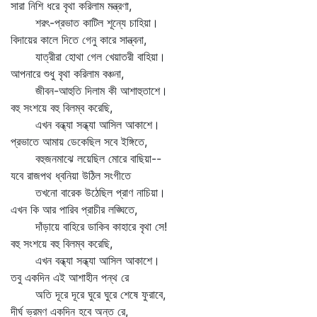
সারা নিশি ধরে বৃথা করিলাম মন্ত্রণা,
শরৎ-প্রভাত কাটিল শূন্যে চাহিয়া।
বিদায়ের কালে দিতে গেনু কারে সান্ত্বনা,
যাত্রীরা হোথা গেল খেয়াতরী বাহিয়া।
আপনারে শুধু বৃথা করিলাম বঞ্চনা,
জীবন-আহুতি দিলাম কী আশাহুতাশে।
বহু সংশয়ে বহু বিলম্ব করেছি,
এখন বন্ধ্যা সন্ধ্যা আসিল আকাশে।
প্রভাতে আমায় ডেকেছিল সবে ইঙ্গিতে,
বহুজনমাঝে লয়েছিল মোরে বাছিয়া--
যবে রাজপথ ধ্বনিয়া উঠিল সংগীতে
তখনো বারেক উঠেছিল প্রাণ নাচিয়া।
এখন কি আর পারিব প্রাচীর লঙ্ঘিতে,
দাঁড়ায়ে বাহিরে ডাকিব কাহারে বৃথা সে!
বহু সংশয়ে বহু বিলম্ব করেছি,
এখন বন্ধ্যা সন্ধ্যা আসিল আকাশে।
তবু একদিন এই আশাহীন পন্থ রে
অতি দূরে দূরে ঘুরে ঘুরে শেষে ফুরাবে,
দীর্ঘ ভ্রমণ একদিন হবে অন্ত রে,