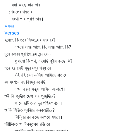
সদা আছে কান তার--
শেয়ালের খলতায়
ব্যথা পায় প্রাণ তার।
অসময়
Verses
হয়েছে কি তবে সিংহদুয়ার বন্ধ রে?
এখনো সময় আছে কি, সময় আছে কি?
দূরে কলরব ধ্বনিছে মন্দ মন্দ রে--
ফুরালো কি পথ, এসেছি পুরীর কাছে কি?
মনে হয় সেই সুদূর মধুর গন্ধ রে
রহি রহি যেন ভাসিয়া আসিছে বাতাসে।
বহু সংশয়ে বহু বিলম্ব করেছি,
এখন বন্ধ্যা সন্ধ্যা আসিল আকাশে।
ওই কি প্রদীপ দেখা যায় পুরমন্দিরে?
ও যে দুটি তারা দূর পশ্চিমগগনে।
ও কি শিঞ্জিত ধ্বনিছে কনকমঞ্জীরে?
ঝিল্লির রব বাজে বনপথে সঘনে।
মরীচিকালেখা দিগন্তপথ রঞ্জি রে