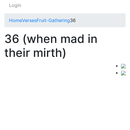
Login
Home
Verses
Fruit-Gathering
36
36 (when mad in
their mirth)