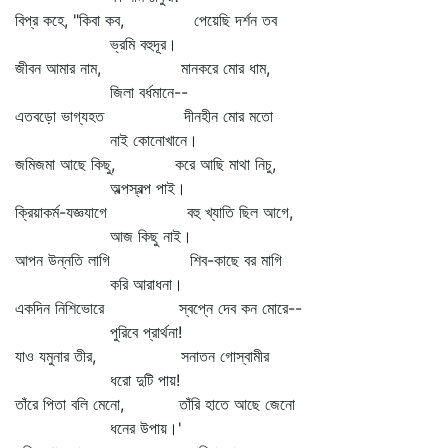
বিপ্র কহে, "কিবা কব, পেয়েছি দর্শন তব
ভ্রমি বহুদূর।
জীবন আমার নাম, মানকরে মোর ধাম,
জিলা বর্ধমানে--
এতবড়ো ভাগ্যহত দীনহীন মোর মতো
নাই কোনোখানে।
জমিজমা আছে কিছু, করে আছি মাথা নিচু,
অল্পস্বল্প পাই।
ক্রিয়াকর্ম-যজ্ঞযাগে বহু খ্যাতি ছিল আগে,
আজ কিছু নাই।
আপন উন্নতি লাগি শিব-কাছে বর মাগি
করি আরাধনা।
একদিন নিশিভোরে স্বপ্নে দেব কন মোরে--
পুরিবে প্রার্থনা!
যাও যমুনার তীর, সনাতন গোস্বামীর
ধরো দুটি পায়!
তাঁরে পিতা বলি মেনো, তাঁরি হাতে আছে জেনো
ধনের উপায়।'