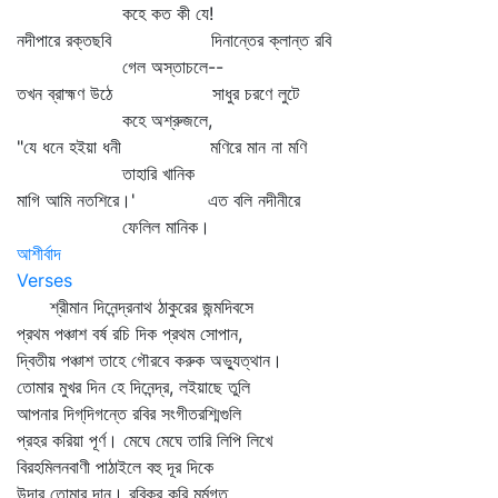
কহে কত কী যে!
নদীপারে রক্তছবি দিনান্তের ক্লান্ত রবি
গেল অস্তাচলে--
তখন ব্রাহ্মণ উঠে সাধুর চরণে লুটে
কহে অশ্রুজলে,
"যে ধনে হইয়া ধনী মণিরে মান না মণি
তাহারি খানিক
মাগি আমি নতশিরে।' এত বলি নদীনীরে
ফেলিল মানিক।
আশীর্বাদ
Verses
শ্রীমান দিনেন্দ্রনাথ ঠাকুরের জন্মদিবসে
প্রথম পঞ্চাশ বর্ষ রচি দিক প্রথম সোপান,
দ্বিতীয় পঞ্চাশ তাহে গৌরবে করুক অভ্যুত্থান।
তোমার মুখর দিন হে দিনেন্দ্র, লইয়াছে তুলি
আপনার দিগ্‌দিগন্তে রবির সংগীতরশ্মিগুলি
প্রহর করিয়া পূর্ণ। মেঘে মেঘে তারি লিপি লিখে
বিরহমিলনবাণী পাঠাইলে বহু দূর দিকে
উদার তোমার দান। রবিকর করি মর্মগত