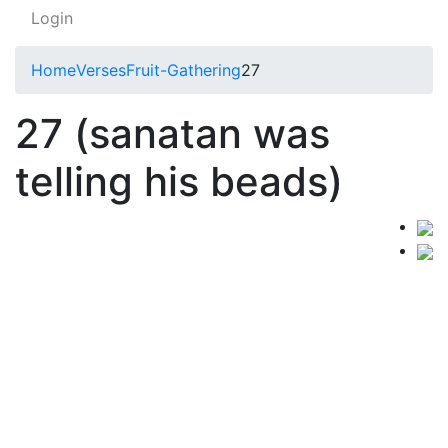
Login
Home
Verses
Fruit-Gathering
27
27 (sanatan was
telling his beads)