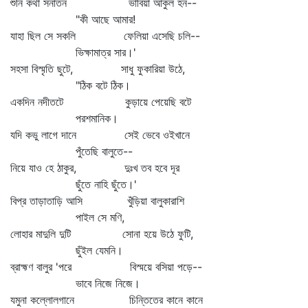
শুনি কথা সনাতন ভাবিয়া আকুল হন--
"কী আছে আমার!
যাহা ছিল সে সকলি ফেলিয়া এসেছি চলি--
ভিক্ষামাত্র সার।'
সহসা বিস্মৃতি ছুটে, সাধু ফুকারিয়া উঠে,
"ঠিক বটে ঠিক।
একদিন নদীতটে কুড়ায়ে পেয়েছি বটে
পরশমানিক।
যদি কভু লাগে দানে সেই ভেবে ওইখানে
পুঁতেছি বালুতে--
নিয়ে যাও হে ঠাকুর, দুঃখ তব হবে দূর
ছুঁতে নাহি ছুঁতে।'
বিপ্র তাড়াতাড়ি আসি খুঁড়িয়া বালুকারাশি
পাইল সে মণি,
লোহার মাদুলি দুটি সোনা হয়ে উঠে ফুটি,
ছুঁইল যেমনি।
ব্রাহ্মণ বালুর 'পরে বিস্ময়ে বসিয়া পড়ে--
ভাবে নিজে নিজে।
যমুনা কল্লোলগানে চিন্তিতের কানে কানে