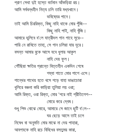
প্রাণ সেথা দুই হস্তে বর্তমান আঁকড়িয়া রয়।
আমি সর্ববন্ধহীন নিত্য চলি তারি মধ্যখানে।
ভবিষ্যের পানে।
তাই আমি চিররিক্ত, কিছু নাহি থাকে মোর পুঁজি--
কিছু নাহি পাই, নাহি খুঁজি।
আমারে ভুলিবে ব'লে যাত্রীদল গান গাহে সুরে--
পারি নে রাখিতে তাহা, সে গান চলিয়া যায় দূরে।
বসন্ত আমার বুকে আসে যবে ধুলায় আকুল
নাহি দেয় ফুল।
পৌঁছিয়া ক্ষতির প্রান্তে বিত্তহীন একদিন শেষে
শয্যা পাতে মোর পাশে এসে।
পান্থের পাথেয় হতে খসে পড়ে যাহা ভাঙাচোরা
ধূলিরে বঞ্চনা করি কাড়িয়া তুলিয়া লয় ওরা;
আমি রিক্ত, ওরা রিক্ত, মোর 'পরে নাই প্রীতিলেশ--
মোরে করে দ্বেষ।
শুধু শিশু বোঝে মোরে, আমারে সে জানে ছুটি ব'লে--
ঘর ছেড়ে আসে তাই চলে
নিষেধ বা অনুমতি মোর মাঝে না দেয় পাহারা,
আবশ্যকে নাহি রচে বিবিধের বস্তুময় কারা,