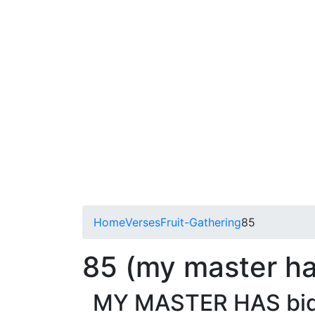
Home
Verses
Fruit-Gathering
85
85 (my master ha
MY MASTER HAS bid me