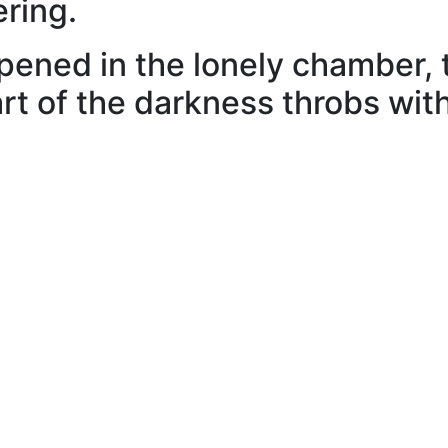
ring.
ened in the lonely chamber, t
rt of the darkness throbs wit