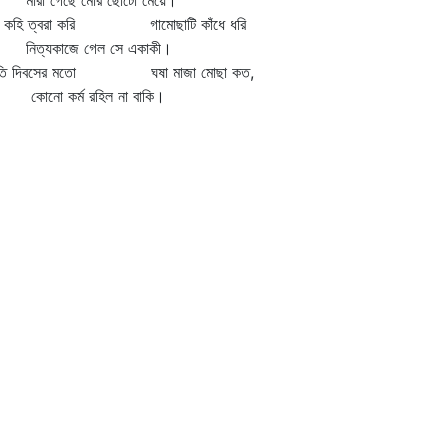
রা গেছে মোর ছোটো মেয়ে।"
 কহি ত্বরা করি গামোছাটি কাঁধে ধরি
ত্যকাজে গেল সে একাকী।
রতি দিবসের মতো ঘষা মাজা মোছা কত,
নো কর্ম রহিল না বাকি।