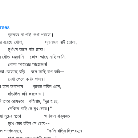
rses
ত্যের না পাই দেখা প্রাতে।
য়ার রয়েছে খোলা, স্নানজল নাই তোলা,
র্খাধম আসে নাই রাতে।
 ধৌত বস্ত্রখানি কোথা আছে নাহি জানি,
োথা আহারের আয়োজন!
জিয়া যেতেছে ঘড়ি বসে আছি রাগ করি--
খা পেলে করিব শাসন।
লা হলে অবশেষে প্রণাম করিল এসে,
ঁড়াইল করি করজোড়।
 তারে রোষভরে কহিলাম, "দূর হ রে,
খিতে চাহি নে মুখ তোর।"
নিয়া মূঢ়ের মতো ক্ষণকাল বাক্যহত
খে মোর রহিল সে চেয়ে--
িল গদ্‌গদস্বরে, "কালি রাত্রি দ্বিপ্রহরে