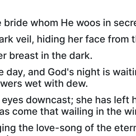
he bride whom He woos in secr
rk veil, hiding her face from 
r breast in the dark.
e day, and God's night is waiti
owers wet with dew.
er eyes downcast; she has left
as come that wailing in the wi
ging the love-song of the eter