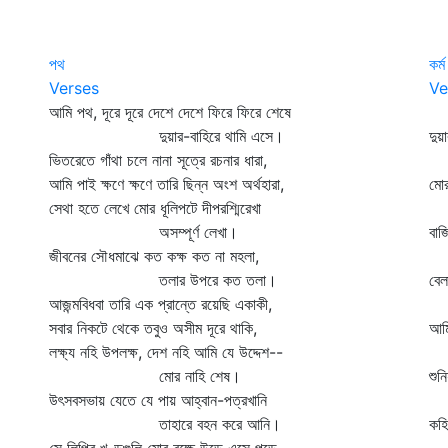
পথ
কর্ম
Verses
Ve
আমি পথ, দূরে দূরে দেশে দেশে ফিরে ফিরে শেষে
ভৃ
দুয়ার-বাহিরে থামি এসে।
দু
ভিতরেতে গাঁথা চলে নানা সূত্রে রচনার ধারা,
মূ
আমি পাই ক্ষণে ক্ষণে তারি ছিন্ন অংশ অর্থহারা,
মোর
সেথা হতে লেখে মোর ধূলিপটে দীপরশ্মিরেখা
ক
অসম্পূর্ণ লেখা।
বা
জীবনের সৌধমাঝে কত কক্ষ কত না মহলা,
দে
তলার উপরে কত তলা।
বে
আজন্মবিধবা তারি এক প্রান্তে রয়েছি একাকী,
দা
সবার নিকটে থেকে তবুও অসীম দূরে থাকি,
আমি
লক্ষ্য নহি উপলক্ষ, দেশ নহি আমি যে উদ্দেশ--
দে
মোর নাহি শেষ।
শু
উৎসবসভায় যেতে যে পায় আহ্বান-পত্রখানি
মু
তাহারে বহন করে আনি।
কহ