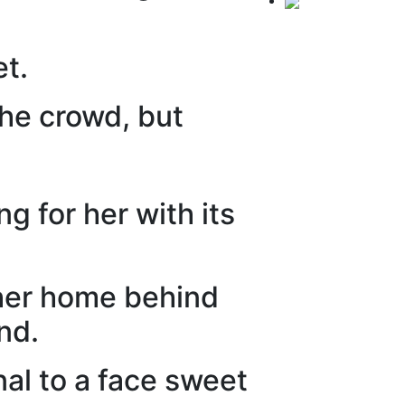
et.
the crowd, but
ng for her with its
 her home behind
nd.
nal to a face sweet