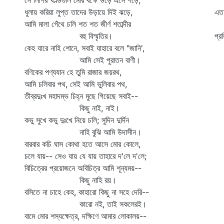
সে লিপির খণ্ডগুলি মোর বক্ষে উড়ে এসে পড়ে,
মা
ধুলায় করিয়া লুপ্ত তাদের উড়ায়ে দিই ঝড়ে,
এত
আমি মালা গেঁথে চলি শত শত জীর্ণ শতাব্দীর
নি
বহু বিস্মৃতির।
প্
কেহ যারে নাহি শোনে, সবাই যাহারে বলে "জানি',
কো
আমি সেই পুরাতন বাণী।
বণিকের পণ্যযান হে তুমি রাজার জয়রথ,
আমি চলিবার পথ, সেই আমি ভুলিবার পথ,
তীব্রদুঃখ মহাদম্ভ চিহ্ন মুছে গিয়েছে সবাই--
কিছু নাই, নাই।
কভু সুখে কভু দুঃখে নিয়ে চলি; সুদিন দুর্দিন
নাহি বুঝি আমি উদাসীন।
বারবার কচি ঘাস কোথা হতে আসে মোর কোলে,
চলে যায়-- সেও যায় যে যায় তাহারে দ'লে দ'লে;
বিচিত্রের প্রয়োজনে অবিচিত্র আমি শূন্যময়--
কিছু নাহি রয়।
বসিতে না চাহে কেহ, কাহারো কিছু না সহে দেরি--
কারো নই, তাই সকলেরই।
বামে মোর শস্যক্ষেত্র, দক্ষিণে আমার লোকালয়--