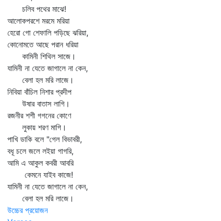
চলিব পথের মাঝে!
আলোকপরশে মরমে মরিয়া
হেরো গো শেফালি পড়িছে ঝরিয়া,
কোনোমতে আছে পরান ধরিয়া
কামিনী শিথিল সাজে।
যামিনী না যেতে জাগালে না কেন,
বেলা হল মরি লাজে।
নিবিয়া বাঁচিল নিশার প্রদীপ
উষার বাতাস লাগি।
রজনীর শশী গগনের কোণে
লুকায় শরণ মাগি।
পাখি ডাকি বলে "গেল বিভাবরী,
বধূ চলে জলে লইয়া গাগরি,
আমি এ আকুল কবরী আবরি
কেমনে যাইব কাজে!
যামিনী না যেতে জাগালে না কেন,
বেলা হল মরি লাজে।
উচ্চের প্রয়োজন