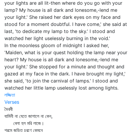
your lights are all lit-then where do you go with your
lamp? My house is all dark and lonesome,-lend me
your light.' She raised her dark eyes on my face and
stood for a moment doubtful. I have come,' she said at
last, 'to dedicate my lamp to the sky.' I stood and
watched her light uselessly burning in the void.'
In the moonless gloom of midnight I asked her,
'Maiden, what is your quest holding the lamp near your
heart? My house is all dark and lonesome,-lend me
your light.' She stopped for a minute and thought and
gazed at my face in the dark. I have brought my light,'
she said, 'to join the carnival of lamps.' I stood and
watched her little lamp uselessly lost among lights.
লজ্জিতা
Verses
ভৈরবী
যামিনী না যেতে জাগালে না কেন,
বেলা হল মরি লাজে।
শরমে জড়িত চরণে কেমনে