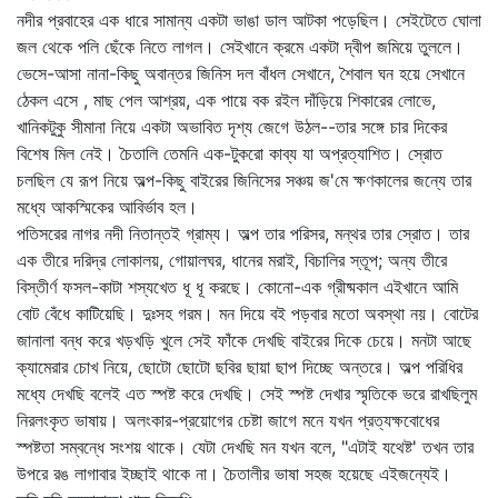
নদীর প্রবাহের এক ধারে সামান্য একটা ভাঙা ডাল আটকা পড়েছিল। সেইটেতে ঘোলা
জল থেকে পলি ছেঁকে নিতে লাগল। সেইখানে ক্রমে একটা দ্বীপ জমিয়ে তুললে।
ভেসে-আসা নানা-কিছু অবান্তর জিনিস দল বাঁধল সেখানে, শৈবাল ঘন হয়ে সেখানে
ঠেকল এসে , মাছ পেল আশ্রয়, এক পায়ে বক রইল দাঁড়িয়ে শিকারের লোভে,
খানিকটুকু সীমানা নিয়ে একটা অভাবিত দৃশ্য জেগে উঠল--তার সঙ্গে চার দিকের
বিশেষ মিল নেই। চৈতালি তেমনি এক-টুকরো কাব্য যা অপ্রত্যাশিত। স্রোত
চলছিল যে রূপ নিয়ে অল্প-কিছু বাইরের জিনিসের সঞ্চয় জ'মে ক্ষণকালের জন্যে তার
মধ্যে আকস্মিকের আবির্ভাব হল।
পতিসরের নাগর নদী নিতান্তই গ্রাম্য। অল্প তার পরিসর, মন্থর তার স্রোত। তার
এক তীরে দরিদ্র লোকালয়, গোয়ালঘর, ধানের মরাই, বিচালির স্তূপ; অন্য তীরে
বিস্তীর্ণ ফসল-কাটা শস্যখেত ধূ ধূ করছে। কোনো-এক গ্রীষ্মকাল এইখানে আমি
বোট বেঁধে কাটিয়েছি। দুঃসহ গরম। মন দিয়ে বই পড়বার মতো অবস্থা নয়। বোটের
জানালা বন্ধ করে খড়খড়ি খুলে সেই ফাঁকে দেখছি বাইরের দিকে চেয়ে। মনটা আছে
ক্যামেরার চোখ নিয়ে, ছোটো ছোটো ছবির ছায়া ছাপ দিচ্ছে অন্তরে। অল্প পরিধির
মধ্যে দেখছি বলেই এত স্পষ্ট করে দেখছি। সেই স্পষ্ট দেখার স্মৃতিকে ভরে রাখছিলুম
নিরলংকৃত ভাষায়। অলংকার-প্রয়োগের চেষ্টা জাগে মনে যখন প্রত্যক্ষবোধের
স্পষ্টতা সম্বন্ধে সংশয় থাকে। যেটা দেখছি মন যখন বলে, "এটাই যথেষ্ট' তখন তার
উপরে রঙ লাগাবার ইচ্ছাই থাকে না। চৈতালীর ভাষা সহজ হয়েছে এইজন্যেই।