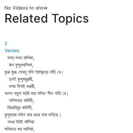
No Videos to show
Related Topics
2
Verses
শুনহ শুনহ বালিকা,
রাখ কুসুমমালিকা,
কুঞ্জ কুঞ্জ ফেরনু সখি শ্যামচন্দ্র নাহি রে।
দুলই কুসুমমুঞ্জরী,
ভমর ফিরই গুঞ্জরী,
অলস যমুনা বহয়ি যায় ললিত গীত গাহি রে।
শশিসনাথ যামিনী,
বিরহবিধুর কামিনী,
কুসুমহার ভইল ভার হৃদয় তার দাহিছে।
অধর উঠই কাঁপিয়া
সখিকরে কর আপিয়া,