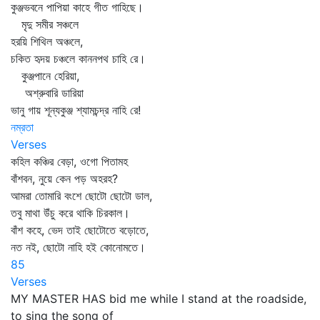
কুঞ্জভবনে পাপিয়া কাহে গীত গাহিছে।
মৃদু সমীর সঞ্চলে
হরয়ি শিথিল অঞ্চলে,
চকিত হৃদয় চঞ্চলে কাননপথ চাহি রে।
কুঞ্জপানে হেরিয়া,
অশ্রুবারি ডারিয়া
ভানু গায় শূন্যকুঞ্জ শ্যামচন্দ্র নাহি রে!
নম্রতা
Verses
কহিল কঞ্চির বেড়া, ওগো পিতামহ
বাঁশবন, নুয়ে কেন পড় অহরহ?
আমরা তোমারি বংশে ছোটো ছোটো ডাল,
তবু মাথা উঁচু করে থাকি চিরকাল।
বাঁশ কহে, ভেদ তাই ছোটোতে বড়োতে,
নত নই, ছোটো নাহি হই কোনোমতে।
85
Verses
MY MASTER HAS bid me while I stand at the roadside,
to sing the song of