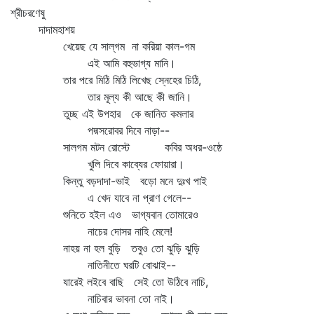
শ্রীচরণেষু
দাদামহাশয়
খেয়েছ যে সাল্‌গম না করিয়া কাল-গম
এই আমি বহুভাগ্য মানি।
তার পরে মিঠি মিঠি লিখেছ স্নেহের চিঠি,
তার মূল্য কী আছে কী জানি।
তুচ্ছ এই উপহার কে জানিত কমলার
পদ্মসরোবর দিবে নাড়া--
সালগম মটন রোস্টে কবির অধর-ওষ্ঠে
খুলি দিবে কাব্যের ফোয়ারা।
কিন্তু বড়দাদা-ভাই বড়ো মনে দুঃখ পাই
এ খেদ যাবে না প্রাণ গেলে--
শুনিতে হইল এও ভাগ্যবান তোমারেও
নাচের দোসর নাহি মেলে!
নাহয় না হল বুড়ি তবুও তো ঝুড়ি ঝুড়ি
নাতিনীতে ঘরটি বোঝাই--
যারেই লইবে বাছি সেই তো উঠিবে নাচি,
নাচিবার ভাবনা তো নাই।