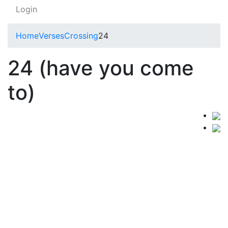
Login
Home
Verses
Crossing
24
24 (have you come
to)