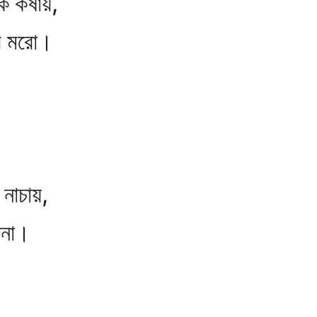
 কষায়,
 মরো।
াচায়,
না।