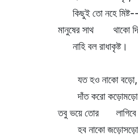
কিছুই তো নহে মিষ্ট-
মানুষের সাথ থাকো দিন
নাহি বল রাধাকৃষ্ট।
যত হও নাকো বড়ো,
দাঁত করো কড়োমড়ো
তবু ভয়ে তোর লাগিবে ন
হব নাকো জড়োসড়ো