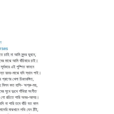
াণ
rses
তে চাহি না আমি সুন্দর ভুবনে,
বের মাঝে আমি বাঁচিবারে চাই।
সূর্যকরে এই পুষ্পিত কাননে
ন্ত হৃদয়-মাঝে যদি স্থান পাই।
য় প্রাণের খেলা চিরতরঙ্গিত,
হ মিলন কত হাসি- অশ্রু-ময়,
বের সুখে দুঃখে গাঁথিয়া সংগীত
ি গো রচিতে পারি অমর-আলয়।
যদি না পারি তবে বাঁচি যত কাল
াদেরি মাঝখানে লভি যেন ঠাঁই,