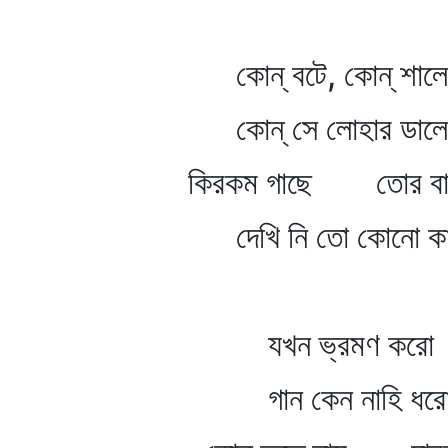
কোন্‌ বটে, কোন্‌ শালে
কোন্‌ সে লোহার ডালে
কিরকম গাছে তোর বাস
দেখি নি তো কোনো কা
যখন ভ্রমণ করো
গান কেন নাহি ধরো