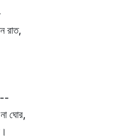
-
 রাত,
--
া ঘোর,
।