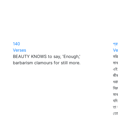
140
প্র
Verses
Ve
BEAUTY KNOWS to say, 'Enough,'
মরি
barbarism clamours for still more.
মান
এই 
জীব
ধরা
বির
মান
যদ
তা 
তোম