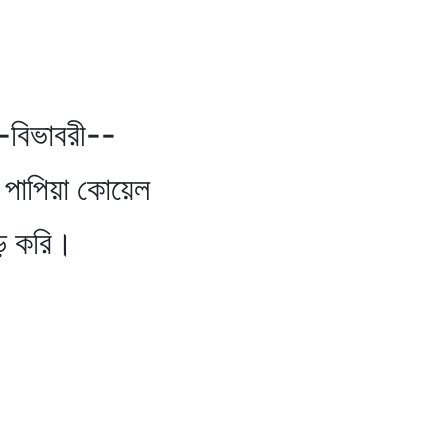
াবরী--
য়া কোয়েল
রি।