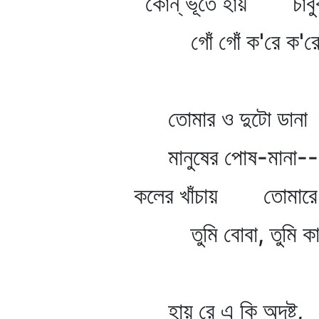
কোন্‌ ভূতে হায় চাবুক
গোঁ গোঁ ক'রে ক'রে
তোমার ও দুটো ডানা
মানুষের পোষ-মানা--
কলের খাঁচায় তোমারে ন
তুমি বোবা, তুমি কা
হায় রে এ কি অদৃষ্ট,