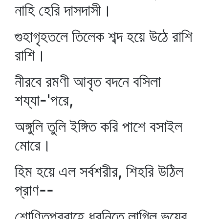
নাহি হেরি দাসদাসী।
গুহাগৃহতলে তিলেক শব্দ হয়ে উঠে রাশি
রাশি।
নীরবে রমণী আবৃত বদনে বসিলা
শয্যা-'পরে,
অঙ্গুলি তুলি ইঙ্গিত করি পাশে বসাইল
মোরে।
হিম হয়ে এল সর্বশরীর, শিহরি উঠিল
প্রাণ--
শোণিতপ্রবাহে ধ্বনিতে লাগিল ভয়ের