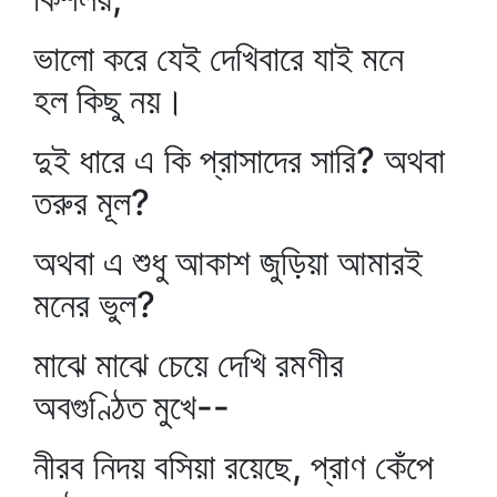
ভালো করে যেই দেখিবারে যাই মনে
হল কিছু নয়।
দুই ধারে এ কি প্রাসাদের সারি? অথবা
তরুর মূল?
অথবা এ শুধু আকাশ জুড়িয়া আমারই
মনের ভুল?
মাঝে মাঝে চেয়ে দেখি রমণীর
অবগুণ্ঠিত মুখে--
নীরব নিদয় বসিয়া রয়েছে, প্রাণ কেঁপে