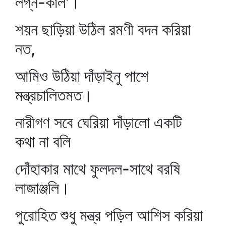
লগ্ন-কাল'।
শয়ন ছাড়িয়া উঠিল রমণী বদন করিয়া
নত,
আমিও উঠিয়া দাঁড়াইনু পাশে
মন্ত্রচালিতমত।
নারীগণ সবে ঘেরিয়া দাঁড়ালো একটি
কথা না বলি
দোঁহাকার মাথে ফুলদল-সাথে বরষি
লাজাঞ্জলি।
পুরোহিত শুধু মন্ত্র পড়িল আশিস করিয়া