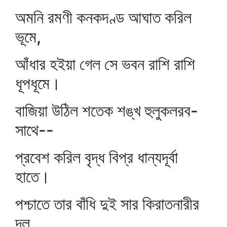
অমনি রমণী কনকদণ্ড আঘাত করিল
ভূমে,
আঁধার হইয়া গেল সে ভবন রাশি রাশি
ধূপধূমে।
বাজিয়া উঠিল শতেক শঙ্খ হুলুকলরব-
সাথে--
প্রবেশ করিল বৃদ্ধ বিপ্র ধান্যদূর্বা
হাতে।
পশ্চাতে তার বাঁধি দুই সার কিরাতনারীর
দল