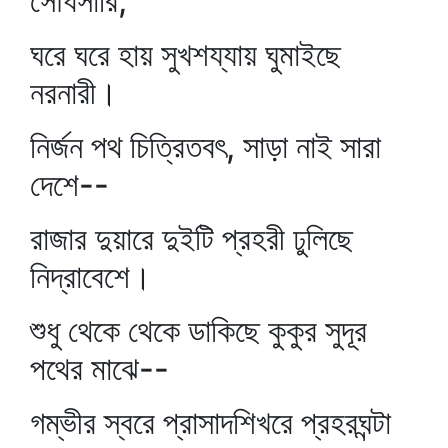
সৌধসারি,
ঘরে ঘরে হায় সুখশয্যায় ঘুমাইছে
নরনারী।
নির্জন পথ চিত্রিতবৎ, সাড়া নাই সারা
দেশে--
রাজার দুয়ারে দুইটি প্রহরী ঢুলিছে
নিদ্রাবেশে।
শুধু থেকে থেকে ডাকিছে কুকুর সুদূর
পথের মাঝে--
গম্ভীর স্বরে প্রাসাদশিখরে প্রহরঘন্টা