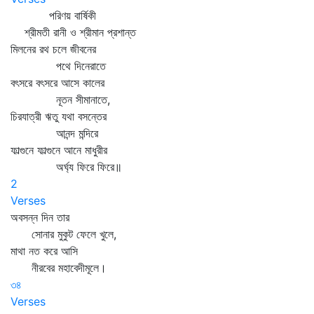
পরিণয় বার্ষিকী
শ্রীমতী রানী ও শ্রীমান প্রশান্ত
মিলনের রথ চলে জীবনের
পথে দিনেরাতে
বৎসরে বৎসরে আসে কালের
নূতন সীমানাতে,
চিরযাত্রী ঋতু যথা বসন্তের
আনন্দ মন্দিরে
ফাল্গুনে ফাল্গুনে আনে মাধুরীর
অর্ঘ্য ফিরে ফিরে॥
2
Verses
অবসন্ন দিন তার
সোনার মুকুট ফেলে খুলে,
মাথা নত করে আসি
নীরবের মহাবেদীমূলে।
৩৪
Verses