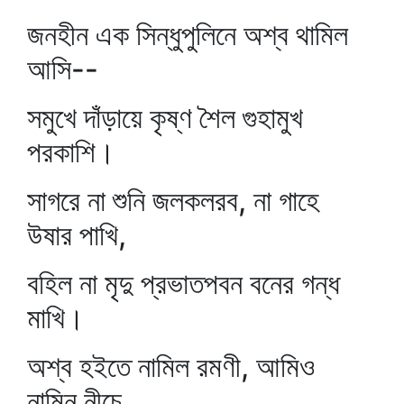
জনহীন এক সিন্ধুপুলিনে অশ্ব থামিল
আসি--
সমুখে দাঁড়ায়ে কৃষ্ণ শৈল গুহামুখ
পরকাশি।
সাগরে না শুনি জলকলরব, না গাহে
উষার পাখি,
বহিল না মৃদু প্রভাতপবন বনের গন্ধ
মাখি।
অশ্ব হইতে নামিল রমণী, আমিও
নামিনু নীচে,