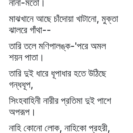
নানা-মতো।
মাঝখানে আছে চাঁদোয়া খাটানো, মুক্তা
ঝালরে গাঁথা--
তারি তলে মণিপালঙ্ক-'পরে অমল
শয়ন পাতা।
তারি দুই ধারে ধূপাধার হতে উঠিছে
গন্ধধূপ,
সিংহবাহিনী নারীর প্রতিমা দুই পাশে
অপরূপ।
নাহি কোনো লোক, নাহিকো প্রহরী,