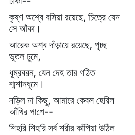
ঢাকা--
কৃষ্ণ অশ্বে বসিয়া রয়েছে, চিত্রে যেন
সে আঁকা।
আরেক অশ্ব দাঁড়ায়ে রয়েছে, পুচ্ছ
ভূতল চুমে,
ধূম্রবরন, যেন দেহ তার গঠিত
শ্মশানধূমে।
নড়িল না কিছু, আমারে কেবল হেরিল
আঁখির পাশে--
শিহরি শিহরি সর্ব শরীর কাঁপিয়া উঠিল