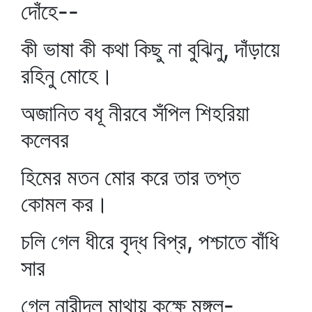
দোঁহে--
কী ভাষা কী কথা কিছু না বুঝিনু, দাঁড়ায়ে
রহিনু মোহে।
অজানিত বধূ নীরবে সঁপিল শিহরিয়া
কলেবর
হিমের মতন মোর করে তার তপ্ত
কোমল কর।
চলি গেল ধীরে বৃদ্ধ বিপ্র, পশ্চাতে বাঁধি
সার
গেল নারীদল মাথায় কক্ষে মঙ্গল-