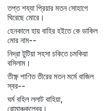
তপ্ত শয্যা প্রিয়ার মতন সোহাগে
ঘিরেছে মোরে।
হেনকালে হায় বাহির হইতে কে ডাকিল
মোর নাম--
নিদ্রা টুটিয়া সহসা চকিতে চমকিয়া
বসিলাম।
তীক্ষ্ণ শাণিত তীরের মতন মর্মে বাজিল
স্বর--
ঘর্ম বহিল ললাট বাহিয়া,
রোমাঞ্চকলেবর।