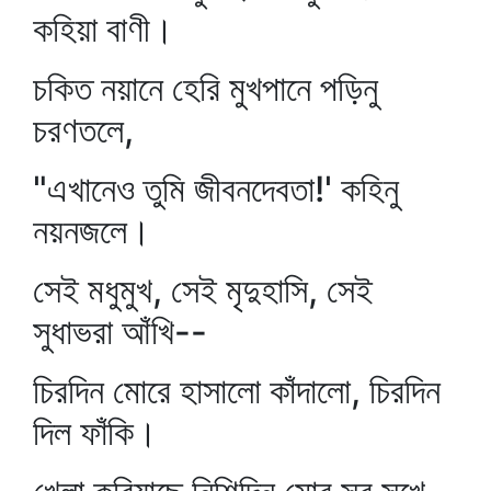
কহিয়া বাণী।
চকিত নয়ানে হেরি মুখপানে পড়িনু
চরণতলে,
"এখানেও তুমি জীবনদেবতা!' কহিনু
নয়নজলে।
সেই মধুমুখ, সেই মৃদুহাসি, সেই
সুধাভরা আঁখি--
চিরদিন মোরে হাসালো কাঁদালো, চিরদিন
দিল ফাঁকি।