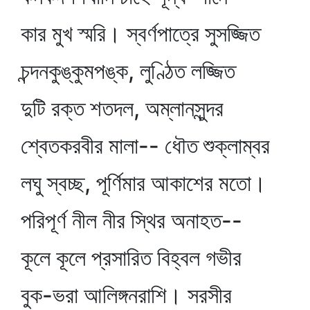
কার মুখ স্মরি। স্বর্ণপাত্রে সুসজ্জিত
চন্দনকুঙ্কুমপঙ্ক, লুণ্ঠিত লজ্জিত
দুটি রক্ত শতদল, অম্লানসুন্দর
শ্বেতকরবীর মালা-- ধৌত শুক্লাম্বর
লঘু স্বচ্ছ, পূর্ণিমার আকাশের মতো।
পরিপূর্ণ নীল নীর স্থির অনাহত--
কূলে কূলে প্রসারিত বিহ্বল গভীর
বুক-ভরা আলিঙ্গনরাশি। সরসীর