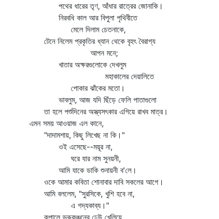
পথের ধারের তৃণ, আঁধার রাত্রের জোনাকি।
নিরবধি কাল আর বিপুলা পৃথিবীতে
মেলে দিলাম চেতনাকে,
টেনে নিলেম প্রকৃতির ধ্যান থেকে বৃহৎ বৈরাগ্য
আপন মনে;
খাতার অক্ষরগুলোকে দেখলুম
মহাকালের দেয়ালিতে
পোকার ঝাঁকের মতো।
ভাবলুম, আজ যদি ছিঁড়ে ফেলি পাতাগুলো
তা হলে পর্শুদিনের অস্ত্যসৎকার এগিয়ে রাখব মাত্র।
এমন সময় আওয়াজ এল কানে,
"দাদামশায়, কিছু লিখেছ না কি।"
ওই এসেছে--ময়ূর না,
ঘরে যার নাম সুনয়নী,
আমি যাকে ডাকি শুনায়নী ব'লে।
ওকে আমার কবিতা শোনাবার দাবি সকলের আগে।
আমি বললেম, "সুরসিকে, খুশি হবে না,
এ গদ্যকাব্য।"
কপালে ভ্রূকুঞ্চনের ঢেউ খেলিয়ে