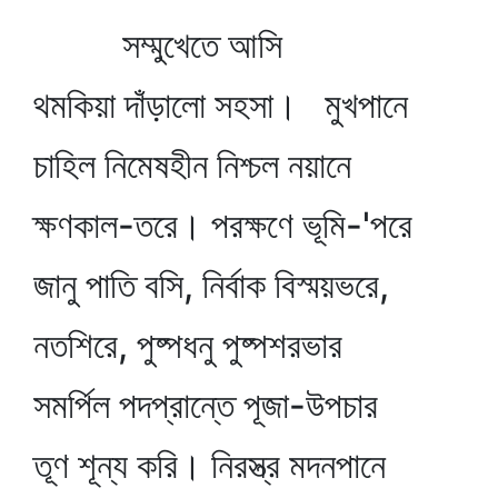
সম্মুখেতে আসি
থমকিয়া দাঁড়ালো সহসা। মুখপানে
চাহিল নিমেষহীন নিশ্চল নয়ানে
ক্ষণকাল-তরে। পরক্ষণে ভূমি-'পরে
জানু পাতি বসি, নির্বাক বিস্ময়ভরে,
নতশিরে, পুষ্পধনু পুষ্পশরভার
সমর্পিল পদপ্রান্তে পূজা-উপচার
তূণ শূন্য করি। নিরস্ত্র মদনপানে