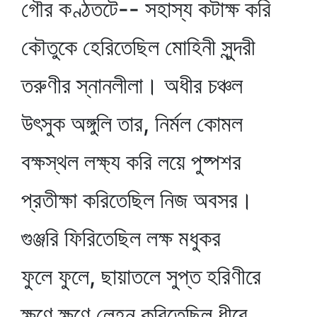
গৌর কণ্ঠতটে-- সহাস্য কটাক্ষ করি
কৌতুকে হেরিতেছিল মোহিনী সুন্দরী
তরুণীর স্নানলীলা। অধীর চঞ্চল
উৎসুক অঙ্গুলি তার, নির্মল কোমল
বক্ষস্থল লক্ষ্য করি লয়ে পুষ্পশর
প্রতীক্ষা করিতেছিল নিজ অবসর।
গুঞ্জরি ফিরিতেছিল লক্ষ মধুকর
ফুলে ফুলে, ছায়াতলে সুপ্ত হরিণীরে
ক্ষণে ক্ষণে লেহন করিতেছিল ধীরে