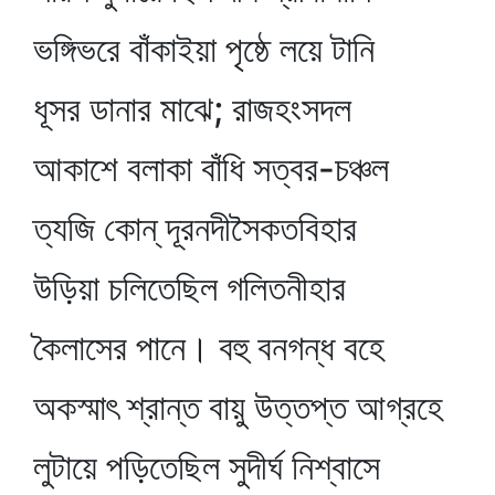
ভঙ্গিভরে বাঁকাইয়া পৃষ্ঠে লয়ে টানি
ধূসর ডানার মাঝে; রাজহংসদল
আকাশে বলাকা বাঁধি সত্বর-চঞ্চল
ত্যজি কোন্‌ দূরনদীসৈকতবিহার
উড়িয়া চলিতেছিল গলিতনীহার
কৈলাসের পানে। বহু বনগন্ধ বহে
অকস্মাৎ শ্রান্ত বায়ু উত্তপ্ত আগ্রহে
লুটায়ে পড়িতেছিল সুদীর্ঘ নিশ্বাসে