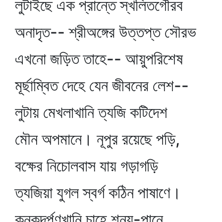
লুটাইছে এক প্রান্তে স্খলিতগৌরব
অনাদৃত-- শ্রীঅঙ্গের উত্তপ্ত সৌরভ
এখনো জড়িত তাহে-- আয়ুপরিশেষ
মূর্ছাম্বিত দেহে যেন জীবনের লেশ--
লুটায় মেখলাখানি ত্যজি কটিদেশ
মৌন অপমানে। নূপুর রয়েছে পড়ি,
বক্ষের নিচোলবাস যায় গড়াগড়ি
ত্যজিয়া যুগল স্বর্গ কঠিন পাষাণে।
কনকদর্পণখানি চাহে শূন্য-পানে