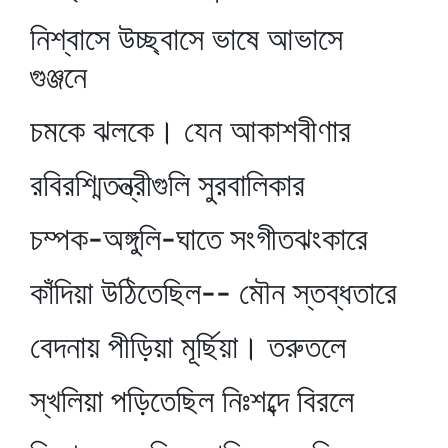
নিশ্বাসে উচ্ছ্বাসে ভাষে আভাসে
গুঞ্জনে
চমকে ঝলকে। যেন আকাশবীণার
রবিরশ্মিতন্ত্রীগুলি সুরবালিকার
চম্পক-অঙ্গুলি-ঘাতে সংগীতঝংকারে
কাঁদিয়া উঠিতেছিল-- মৌন স্তব্ধতারে
বেদনায় পীড়িয়া মূর্ছিয়া। তরুতলে
স্খলিয়া পড়িতেছিল নিঃশব্দে বিরলে