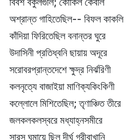
বিবশ বকুলগুলি; কোকিল কেবলি
অশ্রান্ত গাহিতেছিল-- বিফল কাকলি
কাঁদিয়া ফিরিতেছিল বনান্তর ঘুরে
উদাসিনী প্রতিধ্বনি ছায়ায় অদূরে
সরোবরপ্রান্তদেশে ক্ষুদ্র নির্ঝরিণী
কলনৃত্যে বাজাইয়া মাণিক্যকিংকিণী
কল্লোলে মিশিতেছিল; তৃণাঞ্চিত তীরে
জলকলকলস্বরে মধ্যাহ্নসমীরে
সারস ঘুমায়ে ছিল দীর্ঘ গ্রীবাখানি