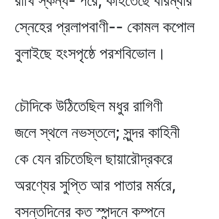
রাখি স্কন্ধ-'পরে, কহিতেছে বারম্বার
স্নেহের প্রলাপবাণী-- কোমল কপোল
বুলাইছে হংসপৃষ্ঠে পরশবিভোল।
চৌদিকে উঠিতেছিল মধুর রাগিণী
জলে স্থলে নভস্তলে; সুন্দর কাহিনী
কে যেন রচিতেছিল ছায়ারৌদ্রকরে
অরণ্যের সুপ্তি আর পাতার মর্মরে,
বসন্তদিনের কত স্পন্দনে কম্পনে