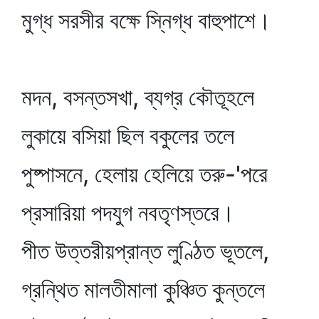
মুগ্ধ সরসীর বক্ষে স্নিগ্ধ বাহুপাশে।
মদন, বসন্তসখা, ব্যগ্র কৌতূহলে
লুকায়ে বসিয়া ছিল বকুলের তলে
পুষ্পাসনে, হেলায় হেলিয়ে তরু-'পরে
প্রসারিয়া পদযুগ নবতৃণস্তরে।
পীত উত্তরীয়প্রান্ত লুণ্ঠিত ভূতলে,
গ্রন্থিত মালতীমালা কুঞ্চিত কুন্তলে