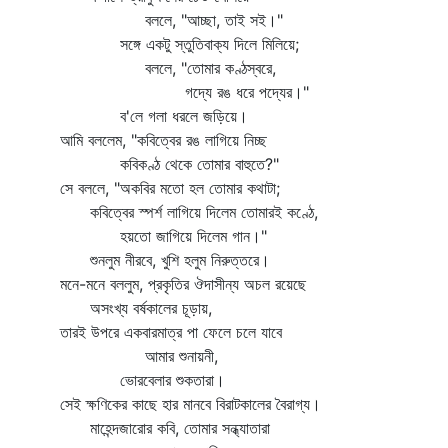
বললে, "আচ্ছা, তাই সই।"
সঙ্গে একটু স্তুতিবাক্য দিলে মিলিয়ে;
বললে, "তোমার কণ্ঠস্বরে,
গদ্যে রঙ ধরে পদ্যের।"
ব'লে গলা ধরলে জড়িয়ে।
আমি বললেম, "কবিত্বের রঙ লাগিয়ে নিচ্ছ
কবিকণ্ঠ থেকে তোমার বাহুতে?"
সে বললে, "অকবির মতো হল তোমার কথাটা;
কবিত্বের স্পর্শ লাগিয়ে দিলেম তোমারই কণ্ঠে,
হয়তো জাগিয়ে দিলেম গান।"
শুনলুম নীরবে, খুশি হলুম নিরুত্তরে।
মনে-মনে বললুম, প্রকৃতির ঔদাসীন্য অচল রয়েছে
অসংখ্য বর্ষকালের চূড়ায়,
তারই উপরে একবারমাত্র পা ফেলে চলে যাবে
আমার শুনায়নী,
ভোরবেলার শুকতারা।
সেই ক্ষণিকের কাছে হার মানবে বিরাটকালের বৈরাগ্য।
মাহেন্দজারোর কবি, তোমার সন্ধ্যাতারা