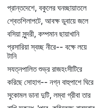
প্রান্তদেশে, বকুলের ঘনচ্ছায়াতলে
শ্বেতশিলাপটে, আবক্ষ ডুবায়ে জলে
বসিয়া সুন্দরী, কম্পমান ছায়াখানি
প্রসারিয়া স্বচ্ছ নীরে-- বক্ষে লয়ে
টানি
সযত্নপালিত শুভ্র রাজহংসীটিরে
করিছে সোহাগ-- নগ্ন বাহুপাশে ঘিরে
সুকোমল ডানা দুটি, লম্বা গ্রীবা তার