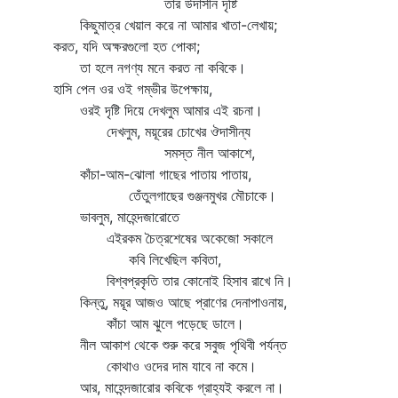
তার উদাসীন দৃষ্টি
কিছুমাত্র খেয়াল করে না আমার খাতা-লেখায়;
করত, যদি অক্ষরগুলো হত পোকা;
তা হলে নগণ্য মনে করত না কবিকে।
হাসি পেল ওর ওই গম্ভীর উপেক্ষায়,
ওরই দৃষ্টি দিয়ে দেখলুম আমার এই রচনা।
দেখলুম, ময়ূরের চোখের ঔদাসীন্য
সমস্ত নীল আকাশে,
কাঁচা-আম-ঝোলা গাছের পাতায় পাতায়,
তেঁতুলগাছের গুঞ্জনমুখর মৌচাকে।
ভাবলুম, মাহেন্দজারোতে
এইরকম চৈত্রশেষের অকেজো সকালে
কবি লিখেছিল কবিতা,
বিশ্বপ্রকৃতি তার কোনোই হিসাব রাখে নি।
কিন্তু, ময়ূর আজও আছে প্রাণের দেনাপাওনায়,
কাঁচা আম ঝুলে পড়েছে ডালে।
নীল আকাশ থেকে শুরু করে সবুজ পৃথিবী পর্যন্ত
কোথাও ওদের দাম যাবে না কমে।
আর, মাহেন্দজারোর কবিকে গ্রাহ্যই করলে না।