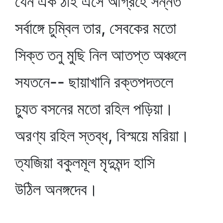
যেন এক ঠাঁই এসে আগ্রহে সন্নত
সর্বাঙ্গে চুম্বিল তার, সেবকের মতো
সিক্ত তনু মুছি নিল আতপ্ত অঞ্চলে
সযতনে-- ছায়াখানি রক্তপদতলে
চ্যুত বসনের মতো রহিল পড়িয়া।
অরণ্য রহিল স্তব্ধ, বিস্ময়ে মরিয়া।
ত্যজিয়া বকুলমূল মৃদুমন্দ হাসি
উঠিল অনঙ্গদেব।