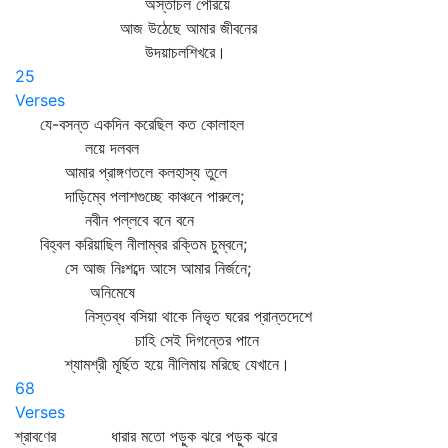
অস্তাচল পেরিয়ে
আজ উঠেছে আমার জীবনের
উদয়াচলশিখরে।
25
Verses
যে-বসন্ত একদিন করেছিল কত কোলাহল
লয়ে দলবল
আমার প্রাঙ্গণতলে কলহাস্য তুলে
দাড়িম্বে পলাশগুচ্ছে কাঞ্চনে পারুলে;
নবীন পল্লবে বনে বনে
বিহ্বল করিয়াছিল নীলাম্বর রক্তিম চুম্বনে;
সে আজ নিঃশব্দে আসে আমার নির্জনে;
অনিমেষে
নিস্তব্ধ বসিয়া থাকে নিভৃত ঘরের প্রান্তদেশে
চাহি সেই দিগন্তের পানে
শ্যামশ্রী মূর্ছিত হয়ে নীলিমায় মরিছে যেখানে।
68
Verses
শ্রাবণের ধারার মতো পড়ুক ঝরে পড়ুক ঝরে