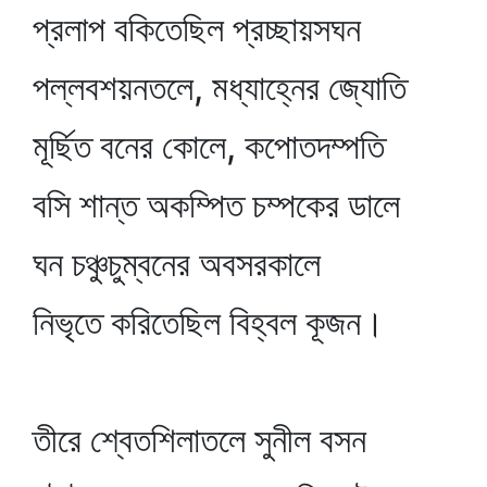
প্রলাপ বকিতেছিল প্রচ্ছায়সঘন
পল্লবশয়নতলে, মধ্যাহ্নের জ্যোতি
মূর্ছিত বনের কোলে, কপোতদম্পতি
বসি শান্ত অকম্পিত চম্পকের ডালে
ঘন চঞ্চুচুম্বনের অবসরকালে
নিভৃতে করিতেছিল বিহ্বল কূজন।
তীরে শ্বেতশিলাতলে সুনীল বসন