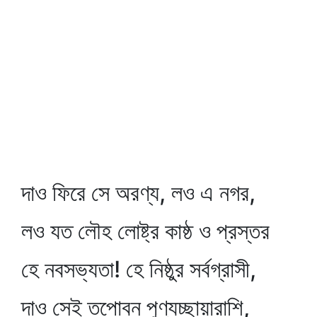
দাও ফিরে সে অরণ্য, লও এ নগর,
লও যত লৌহ লোষ্ট্র কাষ্ঠ ও প্রস্তর
হে নবসভ্যতা! হে নিষ্ঠুর সর্বগ্রাসী,
দাও সেই তপোবন পুণ্যচ্ছায়ারাশি,