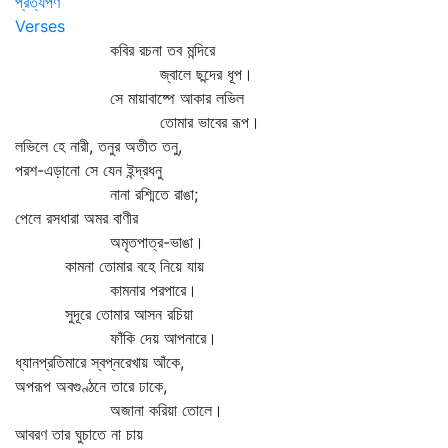
প্রত্যর্পণ
Verses
কবির রচনা তব মন্দিরে
জ্বালে ছন্দের ধূপ।
সে মায়াবাষ্পে আকার লভিল
তোমার ভাবের রূপ।
লভিলে হে নারী, তনুর অতীত তনু,
পরশ-এড়ানো সে যেন ইন্দ্রধনু
নানা রশ্মিতে রাঙা;
পেলে রসধারা অমর বাণীর
অমৃতপাত্র-ভাঙা।
কামনা তোমার বহে নিয়ে যায়
কামনার পরপারে।
সুদূরে তোমার আসন রচিয়া
ফাঁকি দেয় আপনারে।
ধ্যানপ্রতিমারে স্বপ্নরেখায় আঁকে,
অপরূপ অবগুণ্ঠনে তারে ঢাকে,
অজানা করিয়া তোলে।
আবরণ তার ঘুচাতে না চায়