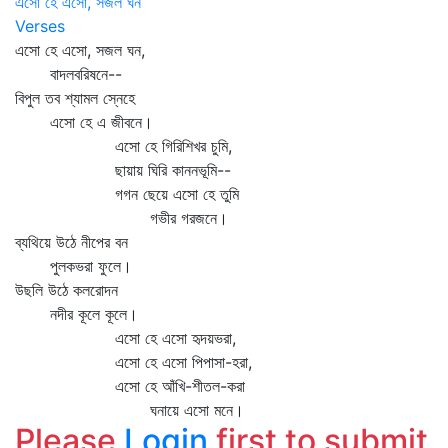
এসো হে এসো, সজল ঘন
Verses
এসো হে এসো, সজল ঘন,
বাদলবরিষনে--
বিপুল তব শ্যামল স্নেহে
এসো হে এ জীবনে।
এসো হে গিরিশিখর চুমি,
ছায়ায় ঘিরি কাননভূমি--
গগন ছেয়ে এসো হে তুমি
গভীর গরজনে।
ব্যথিয়ে উঠে নীপের বন
পুলকভরা ফুলে।
উছলি উঠে কলরোদন
নদীর কূলে কূলে।
এসো হে এসো হৃদয়ভরা,
এসো হে এসো পিপাসা-হরা,
এসো হে আঁখি-শীতল-করা
ঘনায়ে এসো মনে।
Please
Login
first to submit