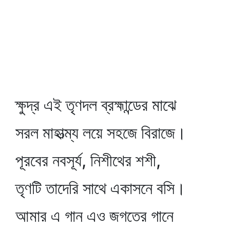
ক্ষুদ্র এই তৃণদল ব্রহ্মান্ডের মাঝে
সরল মাহাত্ম্য লয়ে সহজে বিরাজে।
পূরবের নবসূর্য, নিশীথের শশী,
তৃণটি তাদেরি সাথে একাসনে বসি।
আমার এ গান এও জগতের গানে