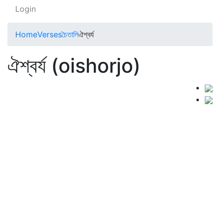
Login
Home
Verses
চৈতালি
ঐশ্বর্য
ঐশ্বর্য (oishorjo)