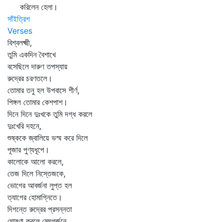
করিলেন হেলা।
সাঁইত্রিশ
Verses
বিশ্বলক্ষ্মী,
তুমি একদিন বৈশাখে
বসেছিলে দারুণ তপস্যায়
রুদ্রের চরণতলে।
তোমার তনু হল উপবাসে শীর্ণ,
পিঙ্গল তোমার কেশপাশ।
দিনে দিনে দুঃখকে তুমি দগ্ধ করলে
দুঃখেরি দহনে,
শুষ্ককে জ্বালিয়ে ভস্ম করে দিলে
পূজার পুণ্যধূপে।
কালোকে আলো করলে,
তেজ দিলে নিস্তেজকে,
ভোগের আবর্জনা লুপ্ত হল
ত্যাগের হোমাগ্নিতে।
দিগন্তে রুদ্রের প্রসন্নতা
ঘোষণা করলে মেঘগর্জনে,