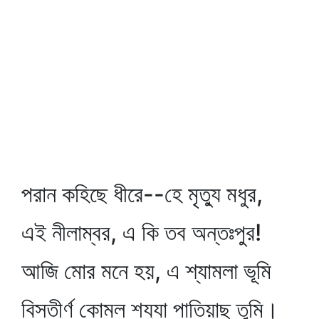
পরান কহিছে ধীরে--হে মৃত্যু মধুর,
এই নীলাম্বর, এ কি তব অন্তঃপুর!
আজি মোর মনে হয়, এ শ্যামলা ভূমি
বিস্তীর্ণ কোমল শয্যা পাতিয়াছ তুমি।