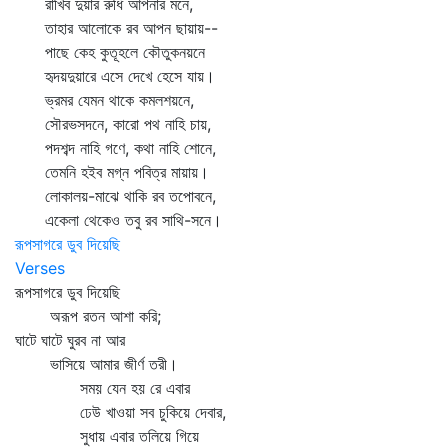
রাখিব দুয়ার রুধি আপনার মনে,
তাহার আলোকে রব আপন ছায়ায়--
পাছে কেহ কুতূহলে কৌতুকনয়নে
হৃদয়দুয়ারে এসে দেখে হেসে যায়।
ভ্রমর যেমন থাকে কমলশয়নে,
সৌরভসদনে, কারো পথ নাহি চায়,
পদশব্দ নাহি গণে, কথা নাহি শোনে,
তেমনি হইব মগ্ন পবিত্র মায়ায়।
লোকালয়-মাঝে থাকি রব তপোবনে,
একেলা থেকেও তবু রব সাথি-সনে।
রূপসাগরে ডুব দিয়েছি
Verses
রূপসাগরে ডুব দিয়েছি
অরূপ রতন আশা করি;
ঘাটে ঘাটে ঘুরব না আর
ভাসিয়ে আমার জীর্ণ তরী।
সময় যেন হয় রে এবার
ঢেউ খাওয়া সব চুকিয়ে দেবার,
সুধায় এবার তলিয়ে গিয়ে