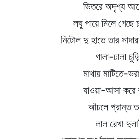
ভিতরে অদৃশ্য আছে 
লঘু পায়ে মিলে গেছে চ
নিটোল দু হাতে তার সাদারা
গালা-ঢালা চুড়ি
মাথায় মাটিতে-ভরা ঝ
যাওয়া-আসা করে বা
আঁচলে প্রান্ত তা
লাল রেখা দুলাই