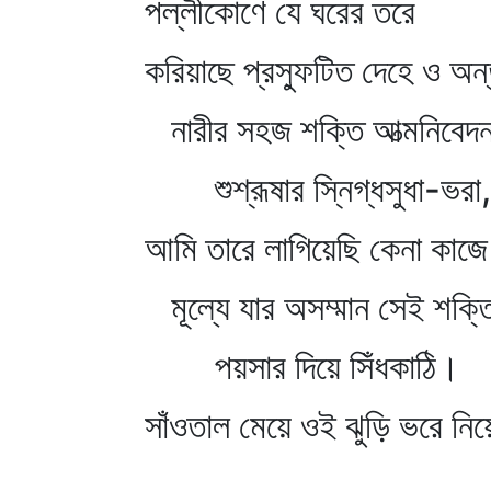
পল্লীকোণে যে ঘরের তরে
করিয়াছে প্রস্ফুটিত দেহে ও অন
নারীর সহজ শক্তি আত্মনিবেদ
শুশ্রূষার স্নিগ্ধসুধা-ভরা,
আমি তারে লাগিয়েছি কেনা কাজে
মূল্যে যার অসম্মান সেই শক্তি
পয়সার দিয়ে সিঁধকাঠি।
সাঁওতাল মেয়ে ওই ঝুড়ি ভরে নি