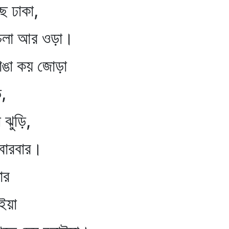
ঢাকা,
লা আর ওড়া।
ঙা কয় জোড়া
,
ুড়ি,
রবার।
র
য়া