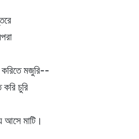
্তরে
নপরা
 করিতে মজুরি--
 করি চুরি
য়ে আসে মাটি।