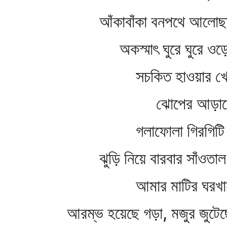
আঁকাবাঁকা বনপথে আলোছায়া
অকস্মাৎ ঘুরে ঘুরে ওড়ে 
সচকিত হাওয়ার খেয়
ঝোপের আড়াল
গলাফোলা গিরগিটি স্ত
ঝুড়ি নিয়ে বারবার সাঁওতাল
আমার মাটির ঘরখান
আরম্ভ হয়েছে গড়া, মজুর জুটেছ