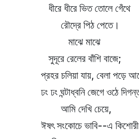
ধীরে ধীরে ভিত তোলে গেঁথে
রৌদ্রে পিঠ পেতে।
মাঝে মাঝে
সুদূরে রেলের বাঁশি বাজে;
প্রহর চলিয়া যায়, বেলা পড়ে আ
ঢং ঢং ঘন্টাধ্বনি জেগে ওঠে দি
আমি দেখি চেয়ে,
ঈষৎ সংকোচে ভাবি--এ কিশোরী