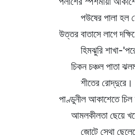
পলাশের স্পর্শমায়া আকাশেত
পউষের পালা হল শে
উত্তর বাতাসে লাগে দক্ষিণ
হিমঝুরি শাখা-'পর
চিকন চঞ্চল পাতা ঝলম
শীতের রোদ্‌দুরে।
পাণ্ডুনীল আকাশেতে চিল উড়
আমলকীলতা ছেয়ে খসে 
জোটে সেথা ছেলেদে