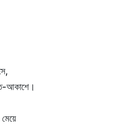
সে,
গন্ত-আকাশে।
 মেয়ে