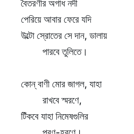
বৈতরণীর অগাধ নদী
পেরিয়ে আবার ফেরে যদি
উল্টো স্রোতের সে দান, ডালায়
পারবে তুলিতে।
কোন্‌ বাণী মোর জাগল, যাহা
রাখবে স্মরণে,
টিঁকবে যাহা নিমেষগুলির
পূরণ-হরণে।