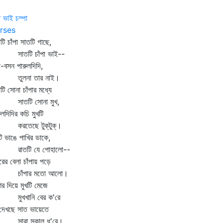
 ভাই চম্পা
rses
টি চাঁপা সাতটি গাছে,
তটি চাঁপা ভাই--
া-বসন পারুলদিদি,
ুলনা তার নাই।
টি সোনা চাঁপার মধ্যে
তটি সোনা মুখ,
ুলদিদির কচি মুখটি
তেছে টুক্‌টুক্‌।
টি ভাঙে পাখির ডাকে,
তটি যে পোহালো--
ের বেলা চাঁপায় পড়ে
াঁপার মতো আলো।
ির দিয়ে মুখটি মেজে
খখানি বের ক'রে
দেখছে সাত ভায়েতে
ারা সকাল ধ'রে।