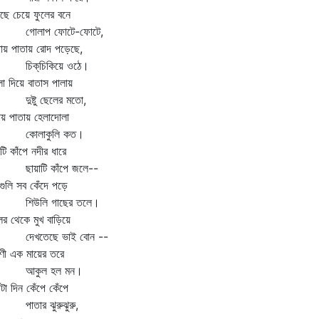
ছে চেয়ে ফুলের বনে
োলাপ ফোটে-ফোটে,
ায় পাতায় রোদ পড়েছে,
ক্‌চিকিয়ে ওঠে।
া দিয়ে বাতাস পালায়
ষ্টু ছেলের মতো,
য় পাতায় হেলাদোলা
োলাকুলি কত।
টি কাঁপে নদীর ধারে
য়াটি কাঁপে জলে--
গুলি সব কেঁদে পড়ে
িউলি গাছের তলে।
ের থেকে মুখ বাড়িয়ে
খতেছে ভাই বোন --
িণী এক মায়ের তরে
কুল হল মন।
াটা দিন কেঁপে কেঁপে
তার ঝুরুঝুরু,