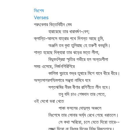
নিঃশেষ
Verses
শরৎবেলার বিত্তবিহীন মেঘ
হারায়েছে তার ধারাবর্ষণ-বেগ;
ক্লান্তি-আলসে যাত্রার পথে দিগন্ত আছে চুমি,
অঞ্জলি তব বৃথা তুলিয়াছ হে তরুণী বনভূমি।
শান্ত হয়েছে দিক্‌হারা তার ঝড়ের মত্ত লীলা,
বিদ্যুৎপ্রিয়া স্মৃতির গভীরে হল অন্তঃশীলা
সময় এসেছে, নির্জনগিরিশিরে
কালিমা ঘুচায়ে শুভ্র তুষারে মিশে যাবে ধীরে ধীরে।
অস্তসাগরপশ্চিমপারে সন্ধ্যা নামিবে যবে
সপ্তঋষির নীরব বীণার রাগিণীতে লীন হবে।
তবু যদি চাও শেষদান তার পেতে,
ওই দেখো ভরা খেতে
পাকা ফসলের দোদুল্য অঞ্চলে
নিঃশেষে তার সোনার অর্ঘ্য রেখে গেছে ধরাতলে।
সে কথা স্মরিয়ো, চলে যেতে দিয়ো তারে--
লজ্জা দিয়ো না নিঃস্ব দিনের নিঠুর রিক্ততারে।