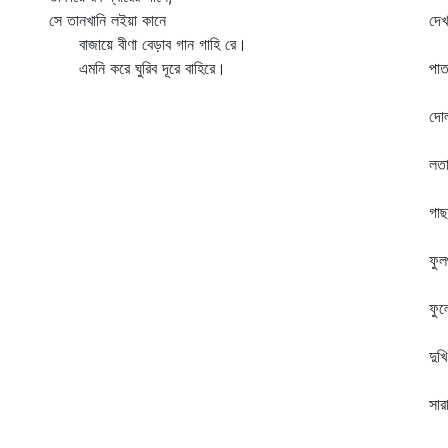
সে তানখানি লইয়া কানে
দেখ
বাজায়ে বীণা বেড়াব গান গাহি রে।
গ
এমনি করে ঘুরিব দূরে বাহিরে।
পাত
চি
দোল
দু
লতা
ক
গাছ
ছা
ফুল
শ
ফুল
দে
দুখ
আ
সার
পা