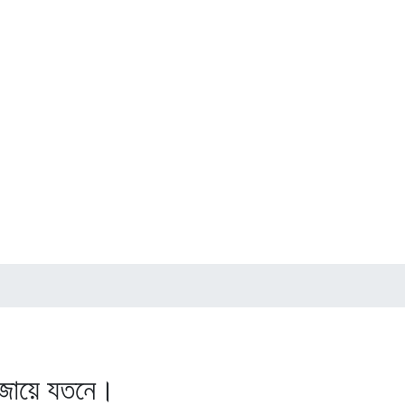
াজায়ে যতনে।