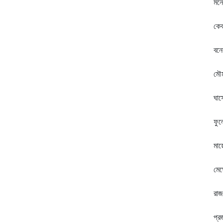
মনে
বু
কেব
এ
বনে
সা
মৌম
খু
ঘাস
ঝি
ফুল
শু
মায়
আ
মেঘ
ম
রাজ
চল
প্র