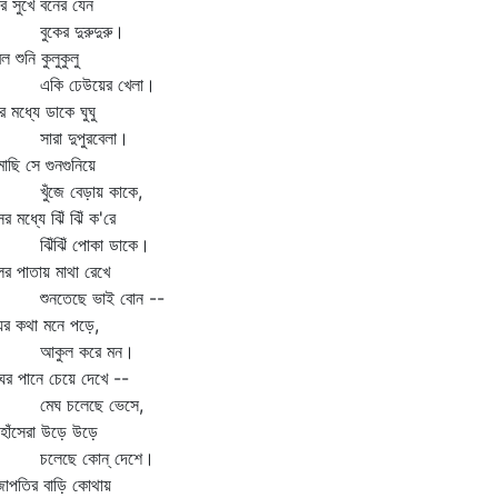
র সুখে বনের যেন
কের দুরুদুরু।
ল শুনি কুলুকুলু
কি ঢেউয়ের খেলা।
র মধ্যে ডাকে ঘুঘু
রা দুপুরবেলা।
াছি সে গুনগুনিয়ে
ঁজে বেড়ায় কাকে,
ের মধ্যে ঝিঁ ঝিঁ ক'রে
ঁঝিঁ পোকা ডাকে।
ের পাতায় মাথা রেখে
নতেছে ভাই বোন --
ের কথা মনে পড়ে,
কুল করে মন।
ের পানে চেয়ে দেখে --
েঘ চলেছে ভেসে,
হাঁসেরা উড়ে উড়ে
েছে কোন্‌ দেশে।
জাপতির বাড়ি কোথায়