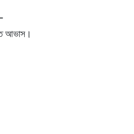
-
ত আভাস।