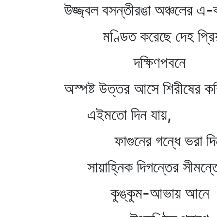
উজ্জ্বল বসন্তীরঙা অঞ্চলের এ-
মণ্ডিত করেছে দেহ প্রিয়
দক্ষিণপবনে
অস্পষ্ট উত্তর আসে শিরীষের ক
এইমতো দিন যায়,
ফাগুনের গন্ধে ভরা দ
সায়াহ্নিক দিগন্তের সীমন্তে
কুঙ্কুম-আভায় আনে