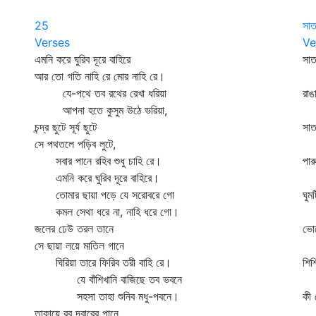
25
সাত
Verses
Ve
এমনি করে ঘুরিব দূরে বাহিরে
সাত
আর তো গতি নাহি রে মোর নাহি রে।
সা
যে-পথে তব রথের রেখা ধরিয়া
রাঙ
আপনা হতে কুসুম উঠে ভরিয়া,
ত
চন্দ্র ছুটে সূর্য ছুটে
সাত
সে পথতলে পড়িব লুটে,
সা
সবার পানে রহিব শুধু চাহি রে।
পার
এমনি করে ঘুরিব দূরে বাহিরে।
কর
তোমার ছায়া পড়ে যে সরোবরে গো
ঘুম
কমল সেথা ধরে না, নাহি ধরে গো।
রা
জলের ঢেউ তরল তানে
ভোর
সে ছায়া লয়ে মাতিল গানে
চ
ঘিরিয়া তারে ফিরিব তরী বাহি রে।
শিশ
যে বাঁশিখানি বাজিছে তব ভবনে
মু
সহসা তাহা শুনিব মধু-পবনে।
কী 
তাকায়ে রব দ্বারের পানে,
স