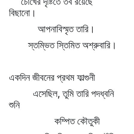
চোখের দৃষ্টিতে তব রয়েছে
বিছানো।
আপনাবিস্মৃত তারি।
স্তম্ভিত স্তিমিত অশ্রুবারি।
একদিন জীবনের প্রথম ফাল্গুনী
এসেছিল, তুমি তারি পদধ্বনি
শুনি
কম্পিত কৌতুকী