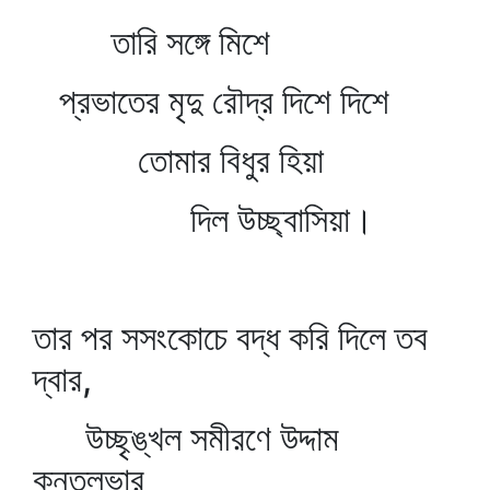
তারি সঙ্গে মিশে
প্রভাতের মৃদু রৌদ্র দিশে দিশে
তোমার বিধুর হিয়া
দিল উচ্ছ্বাসিয়া।
তার পর সসংকোচে বদ্ধ করি দিলে তব
দ্বার,
উচ্ছৃঙ্খল সমীরণে উদ্দাম
কুন্তলভার