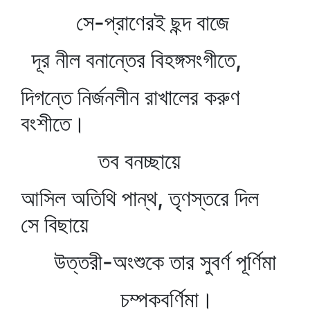
সে-প্রাণেরই ছন্দ বাজে
দূর নীল বনান্তের বিহঙ্গসংগীতে,
দিগন্তে নির্জনলীন রাখালের করুণ
বংশীতে।
তব বনচ্ছায়ে
আসিল অতিথি পান্থ, তৃণস্তরে দিল
সে বিছায়ে
উত্তরী-অংশুকে তার সুবর্ণ পূর্ণিমা
চম্পকবর্ণিমা।