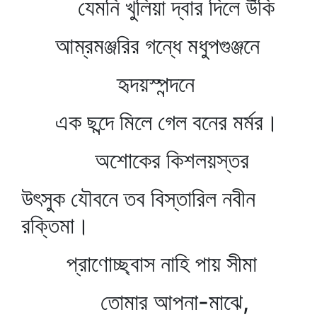
যেমনি খুলিয়া দ্বার দিলে উঁকি
আম্রমঞ্জরির গন্ধে মধুপগুঞ্জনে
হৃদয়স্পন্দনে
এক ছন্দে মিলে গেল বনের মর্মর।
অশোকের কিশলয়স্তর
উৎসুক যৌবনে তব বিস্তারিল নবীন
রক্তিমা।
প্রাণোচ্ছ্বাস নাহি পায় সীমা
তোমার আপনা-মাঝে,