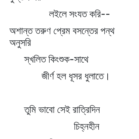
লইলে সংযত করি--
অশান্ত তরুণ প্রেম বসন্তের পন্থ
অনুসরি
স্খলিত কিংশুক-সাথে
জীর্ণ হল ধূসর ধুলাতে।
তুমি ভাবো সেই রাত্রিদিন
চিহ্নহীন