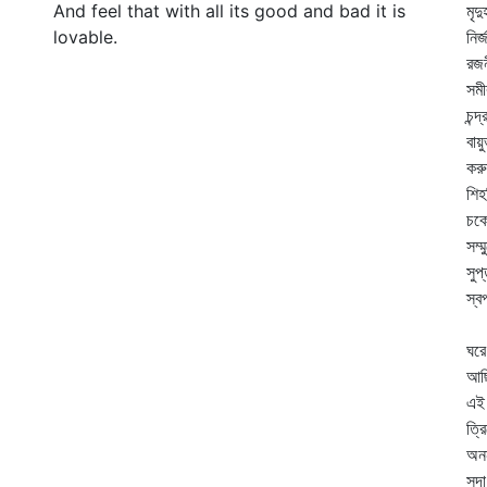
And feel that with all its good and bad it is
মৃদ
lovable.
নির
রজন
সমী
চন্
বায়
করু
শিহ
চকো
সম্
সুপ
স্ব
হে
ঘরে
আছি
এই 
ত্র
অনন
সদা