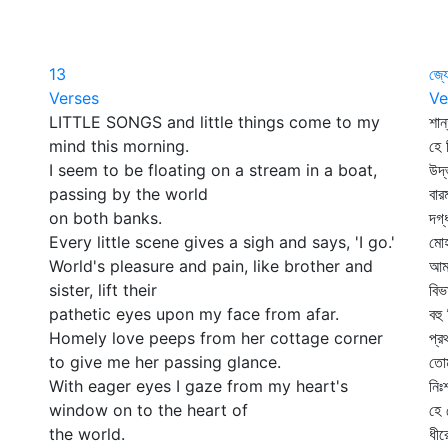
13
জ্য
Verses
Ve
LITTLE SONGS and little things come to my
শান
mind this morning.
হে 
I seem to be floating on a stream in a boat,
উদ্
passing by the world
বার
on both banks.
দগ্
Every little scene gives a sigh and says, 'I go.'
মোহ
World's pleasure and pain, like brother and
আমা
sister, lift their
বিভ
pathetic eyes upon my face from afar.
বহু
Homely love peeps from her cottage corner
প্র
to give me her passing glance.
তোম
With eager eyes I gaze from my heart's
নিঃ
window on to the heart of
হে 
the world.
ধীর