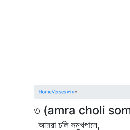
Home
Verses
বলাকা
৩
৩ (amra choli so
আমরা চলি সমুখপানে,