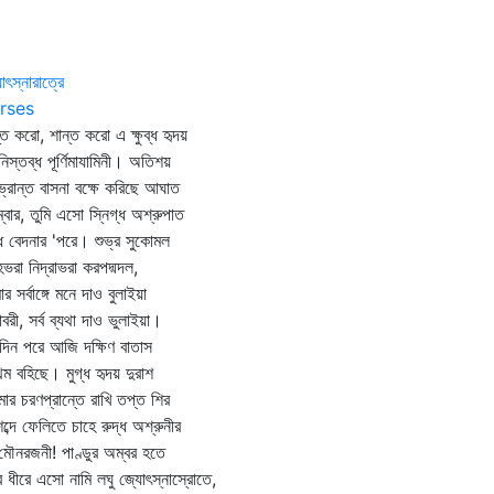
োৎস্নারাত্রে
rses
্ত করো, শান্ত করো এ ক্ষুব্ধ হৃদয়
নিস্তব্ধ পূর্ণিমাযামিনী। অতিশয়
‌ভ্রান্ত বাসনা বক্ষে করিছে আঘাত
ম্বার, তুমি এসো স্নিগ্ধ অশ্রুপাত
ধ বেদনার 'পরে। শুভ্র সুকোমল
ভরা নিদ্রাভরা করপদ্মদল,
র সর্বাঙ্গে মনে দাও বুলাইয়া
াবরী, সর্ব ব্যথা দাও ভুলাইয়া।
 দিন পরে আজি দক্ষিণ বাতাস
থম বহিছে। মুগ্ধ হৃদয় দুরাশ
ার চরণপ্রান্তে রাখি তপ্ত শির
শব্দে ফেলিতে চাহে রুদ্ধ অশ্রুনীর
মৌনরজনী! পাণ্ডুর অম্বর হতে
ে ধীরে এসো নামি লঘু জ্যোৎস্নাস্রোতে,