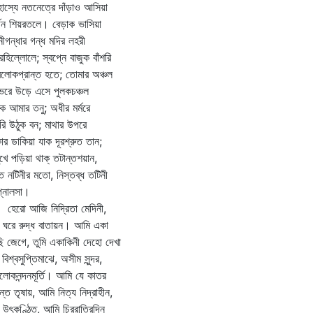
ুহাস্যে নতনেত্রে দাঁড়াও আসিয়া
্জন শিয়রতলে। বেড়াক ভাসিয়া
ীগন্ধার গন্ধ মদির লহরী
রহিল্লোলে; স্বপ্নে বাজুক বাঁশরি
দ্রলোকপ্রান্ত হতে; তোমার অঞ্চল
ুভরে উড়ে এসে পুলকচঞ্চল
ক আমার তনু; অধীর মর্মরে
রি উঠুক বন; মাথার উপরে
র ডাকিয়া যাক দূরশ্রুত তান;
মুখে পড়িয়া থাক্‌ তটান্তশয়ান,
্ত নটিনীর মতো, নিস্তব্ধ তটিনী
প্নালসা।
রো আজি নিদ্রিতা মেদিনী,
 ঘরে রুদ্ধ বাতায়ন। আমি একা
 জেগে, তুমি একাকিনী দেহো দেখা
বিশ্বসুপ্তিমাঝে, অসীম সুন্দর,
িলোকনন্দনমূর্তি। আমি যে কাতর
্ত তৃষায়, আমি নিত্য নিদ্রাহীন,
 উৎকণ্ঠিত, আমি চিররাত্রিদিন