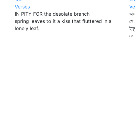
Verses
Ve
IN PITY FOR the desolate branch
আম্
spring leaves to it a kiss that fluttered in a
সে 
lonely leaf.
ইক্
সে 