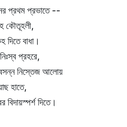
প্রথম প্রভাতে --
 কৌতূহলী,
 দিতে বাধা।
্ব প্রহরে,
সন্ন নিস্তেজ আলোয়
 হাতে,
িদায়স্পর্শ দিতে।