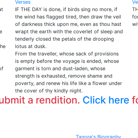
Verses
Ve
at
IF THE DAY is done, if birds sing no more, if
TH
the wind has flagged tired, then draw the veil
fo
of darkness thick upon me, even as thou hast
wi
e
wrapt the earth with the coverlet of sleep and
tenderly closed the petals of the drooping
the
lotus at dusk.
From the traveller, whose sack of provisions
is empty before the voyage is ended, whose
of
garment is torn and dust-laden, whose
strength is exhausted, remove shame and
poverty, and renew his life like a flower under
the cover of thy kindly night.
submit a rendition.
Click here
f
Tagore's Biography