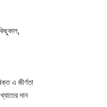
কিছুকাল,
িক্ত এ জীর্ণতা
অখ্যাতের দান