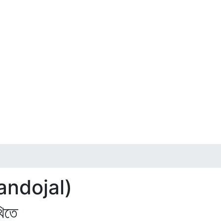
andojal)
থিতে