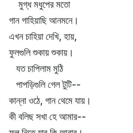
মুগ্ধ মধুপের মতো
গান গাহিয়াছি আনমনে।
এখন চাহিয়া দেখি, হায়,
ফুলগুলি শুকায় শুকায়।
যত চাপিলাম মুঠি
পাপড়িগুলি গেল টুটি--
কান্না ওঠে, গান থেমে যায়।
কী বলিছ সখা হে আমার--
ফুল নিতে যাব কি আবার।