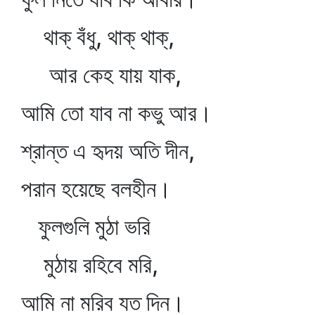
থাক্‌ বঁধু, থাক্‌ থাক্‌,
আর কেহ যায় যাক,
আমি তো যাব না কভু আর।
শ্রান্ত এ হৃদয় অতি দীন,
পরান হয়েছে বলহীন।
ফুলগুলি মুঠা ভরি
মুঠায় রহিবে মরি,
আমি না মরিব যত দিন।