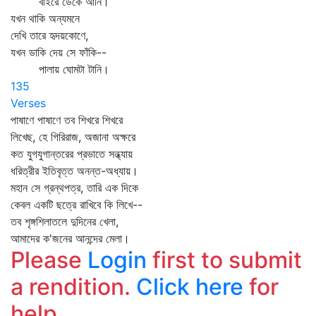
বাইরে ডেকে আনি।
যখন থাকি অন্যমনে
দেখি তারে হৃদয়কোণে,
যখন ডাকি দেয় সে ফাঁকি--
পালায় ঘোমটা টানি।
135
Verses
পাষাণে পাষাণে তব শিখরে শিখরে
লিখেছ, হে গিরিরাজ, অজানা অক্ষরে
কত যুগযুগান্তরের প্রভাতে সন্ধ্যায়
ধরিত্রীর ইতিবৃত্ত অনন্ত-অধ্যায়।
মহান সে গ্রন্থপত্র, তারি এক দিকে
কেবল একটি ছত্রে রাখিবে কি লিখে--
তব শৃঙ্গশিলাতলে দুদিনের খেলা,
আমাদের ক'জনের আনন্দের মেলা।
Please
Login
first to submit
a rendition.
Click here
for
help.