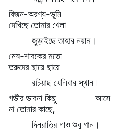
বিজন-অরণ্য-ভূমি
দেখিছে তোমার খেলা
জুড়াইছে তাহার নয়ান।
মেষ-শাবকের মতো
তরুদের ছায়ে ছায়ে
রচিয়াছ খেলিবার স্থান।
গভীর ভাবনা কিছু আসে
না তোমার কাছে,
দিনরাত্রি গাও শুধু গান।