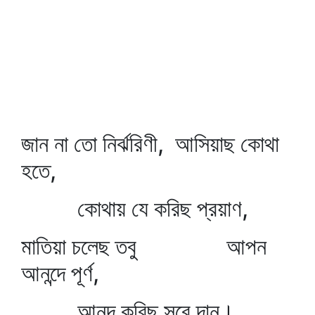
জান না তো নির্ঝরিণী, আসিয়াছ কোথা
হতে,
কোথায় যে করিছ প্রয়াণ,
মাতিয়া চলেছ তবু আপন
আনন্দে পূর্ণ,
আনন্দ করিছ সবে দান।