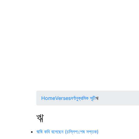
Home
Verses
বর্ণানুক্রমিক সূচী
ঋ
ঋ
ঋষি কবি বলেছেন (চল্লিশ:শেষ সপ্তক)