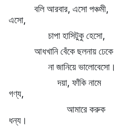
বলি আরবার, এসো পঞ্চমী,
এসো,
চাপা হাসিটুকু হেসো,
আধখানি বেঁকে ছলনায় ঢেকে
না জানিয়ে ভালোবেসো।
দয়া, ফাঁকি নামে
গণ্য,
আমারে করুক
ধন্য।