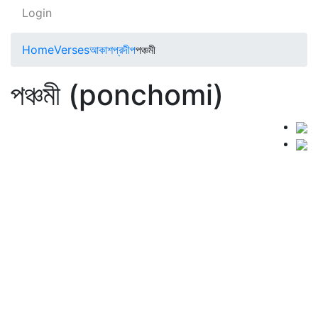
Login
Home
Verses
আকাশপ্রদীপ
পঞ্চমী
পঞ্চমী (ponchomi)