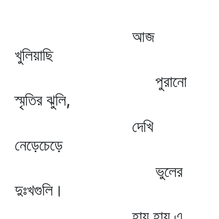
আজ
খুলিয়াছি
পুরানো
স্মৃতির ঝুলি,
দেখি
নেড়েচেড়ে
ভুলের
দুঃখগুলি।
হায় হায় এ