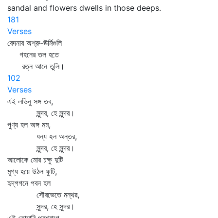
sandal and flowers dwells in those deeps.
181
Verses
বেদনার অশ্রু-ঊর্মিগুলি
গহনের তল হতে
রত্ন আনে তুলি।
102
Verses
এই লভিনু সঙ্গ তব,
সুন্দর, হে সুন্দর।
পুণ্য হল অঙ্গ মম,
ধন্য হল অন্তর,
সুন্দর, হে সুন্দর।
আলোকে মোর চক্ষু দুটি
মুগ্ধ হয়ে উঠল ফুটি,
হৃদ্‌গগনে পবন হল
সৌরভেতে মন্থর,
সুন্দর, হে সুন্দর।