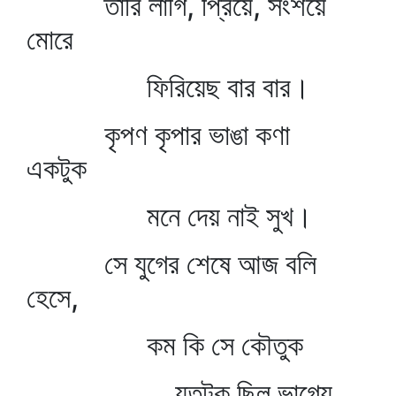
তারি লাগি, প্রিয়ে, সংশয়ে
মোরে
ফিরিয়েছ বার বার।
কৃপণ কৃপার ভাঙা কণা
একটুক
মনে দেয় নাই সুখ।
সে যুগের শেষে আজ বলি
হেসে,
কম কি সে কৌতুক
যতটুকু ছিল ভাগ্যে,