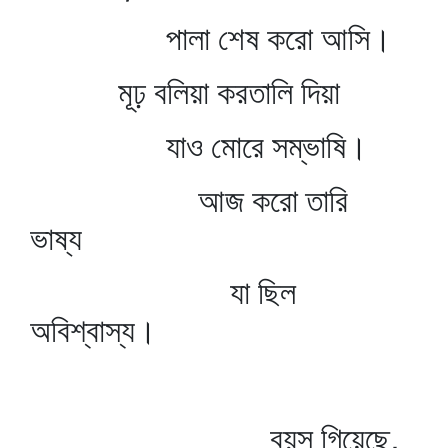
পালা শেষ করো আসি।
মূঢ় বলিয়া করতালি দিয়া
যাও মোরে সম্ভাষি।
আজ করো তারি
ভাষ্য
যা ছিল
অবিশ্বাস্য।
বয়স গিয়েছে,