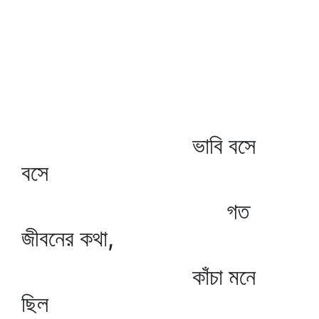
ভাবি বসে
বসে
গত
জীবনের কথা,
কাঁচা মনে
ছিল