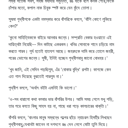
লম্বা সতেজ সবল, সহজ মর্যাদায় সমুন্নত, রঙ যাকে বলে কনক গৌর,ফিকে
চাঁপার মতো, কপাল নাক চিবুক স্পষ্ট করে যেন কুঁদে তোলা।
সুষমা পৃথ্বীশকে একটা নমস্কার করে বাঁশরিকে বললে, 'বাঁশি কোণে লুকিয়ে
কেন?'
'কুনো সাহিত্যিককে বাইরে আনবার জন্যে। সম্প্রতি বেকার হওয়াতে এই
দায়িত্বটা নিয়েছি-- দিন কাটছে একরকম। খনির সোনাকে শানে চড়িয়ে নাম
করতে পারব। পূর্ব হতেই হাতযশ আছে। জহরৎকে দামি করে তোলে জহরী,
পরের ভোগের জন্যে। সুষী, ইনিই হচ্ছেন পৃথ্বীশবাবু জানো বোধহয়।'
'খুব জানি, এই সেদিন পড়ছিলুম, এঁর 'বোকার বুদ্ধি' গল্পটা। কাগজে কেন
এত গাল দিয়েছে বুঝতেই পারলুম না।'
পৃথ্বীশ বললে, 'অর্থাৎ বইটা এমনিই কি ভালো।'
'ও-সব ধারালো কথা বলবার ভার বাঁশরির উপর। আমি সময় পেলে শুধু পড়ি,
তার পরে বলতে কিছু সাহস হয় না, পাছে ধরা পড়ে কালচারের খাক্‌তি।'
বাঁশরি বললে, 'বাংলার মানুষ সম্বন্ধে গল্পের ছাঁচে ন্যাচরল হিসট্রি লিখছেন
পৃথ্বীশবাবু,যেখানটা জানেন না দগদগে রঙ দেন লেপে মোটা তুলি দিয়ে।