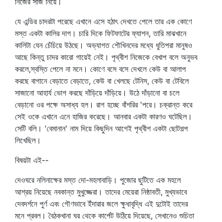
নিজের সাজ নিয়ে।
যে এন্ডির চাদরটা পরেছে এখানে এসে হঠাৎ দেখতে পেলে তার এক কোণে
মস্ত একটা কালির দাগ। চারি দিকে ফিটফাটের ফ্যাশন, তারি মাঝখানে
কালিটা যেন চেঁচিয়ে উঠছে। অভ্যাগত শৌখিনদের মধ্যে ধুতিপরা মানুষও
আছে কিন্তু চাদর কারো গায়েই নেই। পৃথ্বীশ নিজেকে বেখাপ বলে অনুভব
করলে,স্বস্তি পেলে না মনে। কোণে বসে বসে দেখলে কেউ বা আলাপ
করছে বাগানে বেড়াতে বেড়াতে, কেউ বা খেলছে টেনিস, কেউ বা টেবিলে
সাজানো আহার্য ভোগ করছে দাঁড়িয়ে দাঁড়িয়ে। উঠে দাঁড়ানো বা চলে
বেড়ানো ওর পক্ষে অসাধ্য হল। রাগ হচ্ছে বাঁশরির 'পরে। চক্রান্ত করে
সেই ওকে এখানে এনে হাজির করেছে। আনবার একটা কারণও ঘটেছিল।
সেটি বলি। 'বেমানান' নাম দিয়ে কিছুদিন আগেই পৃথ্বীশ একটা ছোটগল্প
লিখেছিল।
বিষয়টা এই--
দেওঘরে নলিনাক্ষের মস্ত দো-মহলাবাড়ি। পুজোর ছুটিতে এক মহলে
আশ্রয় নিয়েছে নবকান্ত মুখুজ্জেরা। তাদের মেয়েরা নিষ্ঠাবতী, মুখ্যভাবে
দেবদর্শনে পুর্ণ এবং গৌণভাবে ইঁদারার জলে ক্ষুধাবৃদ্ধি এই দুটোই তাদের
মনে প্রবল। বৈঠকখানা ঘর থেকে কার্পেট উঠিয়ে দিয়েছে, সেখানেও শুচিতা