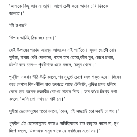
'আমাকে কিছু জান না তুমি। আগে চেষ্টা করো আমার চারি দিককে
জানতে।'
'কী উপায়?'
'উপায় আমিই ঠিক করে দেব।'
সেই উপায়ের প্রথম আরম্ভ আজকের এই পার্টিতে। সুষমা ছোটো বোন
সুষীমা, মাথায় বেণী দোলানো, বয়েস হবে তেরো,কাঁচা মুখ, চোখে চশমা,
চটপট করে চলে-- পৃথ্বীশকে এসে বললে, 'চলুন খেতে।'
পৃথ্বীশ একবার উঠি-উঠি করলে, পর মুহূর্তে চেপে বসল শক্ত হয়ে। হিসেব
করে দেখলে বিশ-পঁচিশ হাত তফাতে আছে টেবিলটা, এন্ডির চাদর দুলিয়ে
যেতে হবে অনেক নরনারীর চোখের সামনে দিয়ে। ফস ক'রে মিথ্যে কথা
বললে, 'আমি তো এখন চা খাই নে।'
সুষীমা ছেলেমানুষের মতো বললে, 'কেন, এই সময়েই তো সবাই চা খায়।'
পৃথ্বীশ এই ছেলেমানুষের কাছেও সাহিত্যিকের চাল ছাড়তে পরলে না, মুখ
টিপে বললে, 'এক-এক মানুষ থাকে যে সবাইয়ের মতো নয়।'