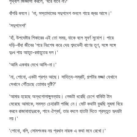
পৃথ্বীশ জিজ্ঞাসা করলে, 'ঘরে যাবে না?'
বাঁশরি বললে। 'না, সস্তাদামের সদুপদেশ শুনলে গায়ে জ্বর আসে।'
'সদুপদেশ!'
'হাঁ, উপদেষ্টার শিকারের এই তো সময়, যাকে বলে সুবর্ণ সুযোগ। পায়ে
দড়ি-বাঁধা জীবের 'পরে নিঃশেষ করে দেয় শব্দভেদী বাণের তূণ, সঙ্গে সঙ্গে
দুঃখ পায় আহূত-রবাহূতের দল।'
'আমি একবার দেখে আসি-না।'
'না, শোনো, একটা প্রশ্ন আছে। সাহিত্য-সম্রাট, গল্পটার মজ্জা যেখানে
সেখানে পৌঁচেছে তোমার দৃষ্টি?'
'আমার হয়েছে অন্ধগোলাঙ্গুলন্যায়। লেজটা ধরেছি চেপে বাকিটা টান
মেরেছে আমাকে, সমস্ত চেহারাটা পাচ্ছি নে। মোট কথাটা বুঝছি সুষমা বিয়ে
করবে রাজাবাহাদুরকে, পাবে ঐশ্বর্য, তার বদলে হাতটা দিতে প্রস্তুত হৃদয়টা
নয়।'
'শোনো, বলি, সোমশংকর নয় প্রধান নায়ক এ কথা মনে রেখো।'