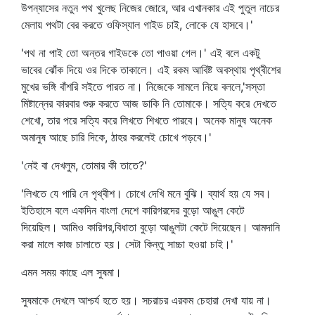
উপন্যাসের নতুন পথ খুলেছ নিজের জোরে, আর এখানকার এই পুতুল নাচের
মেলায় পথটা বের করতে ওফিস্যাল গাইড চাই, লোকে যে হাসবে।'
'পথ না পাই তো অন্তর গাইডকে তো পাওয়া গেল।' এই বলে একটু
ভাবের ঝোঁক দিয়ে ওর দিকে তাকালে। এই রকম আবিষ্ট অবস্থায় পৃথ্বীশের
মুখের ভঙ্গি বাঁশরি সইতে পারত না। নিজেকে সামলে নিয়ে বললে,'সস্তা
মিষ্টান্নের কারবার শুরু করতে আজ ডাকি নি তোমাকে। সত্যি করে দেখতে
শেখো, তার পরে সত্যি করে লিখতে শিখতে পারবে। অনেক মানুষ অনেক
অমানুষ আছে চারি দিকে, ঠাহর করলেই চোখে পড়বে।'
'নেই বা দেখলুম, তোমার কী তাতে?'
'লিখতে যে পারি নে পৃথ্বীশ। চোখে দেখি মনে বুঝি। ব্যার্থ হয় যে সব।
ইতিহাসে বলে একদিন বাংলা দেশে কারিগরদের বুড়ো আঙুল কেটে
দিয়েছিল। আমিও কারিগর,বিধাতা বুড়ো আঙুলটা কেটে দিয়েছেন। আমদানি
করা মালে কাজ চালাতে হয়। সেটা কিন্তু সাচ্চা হওয়া চাই।'
এমন সময় কাছে এল সুষমা।
সুষমাকে দেখলে আশ্চর্য হতে হয়। সচরাচর এরকম চেহারা দেখা যায় না।