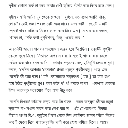
সুষীমা কোনো তর্ক না করে আবার বেণী দুলিয়ে চটপট করে ফিরে চলে গেল।
সুষীমার মাসি অর্চনা দূর থেকে দেখলে। বুঝলে, যত বড়ো খ্যাতি থাক্‌,
লোকটির সেই লজ্জা প্রবল যেটা অহংকারের যমজ ভাই। ছোটো একটি
প্লেটে খাবার সাজিয়ে নিজের হাতে করে নিয়ে এল। সামনে ধরে বললে,
'খাবেন না, সেকি কথা পৃথ্বীশবাবু, কিছু খেতেই হবে।'
অন্তর্যামী জানেন খাওয়ার প্রয়োজন জরুর হয়ে উঠেছিল। প্লেটটা পৃথ্বীশ
কোলে তুলে নিলে। নিতান্ত অপর সাধারণের মতোই খাওয়া শুরু করলে।
বেঞ্চির এক ধারে বসল অর্চনা। দোহারা গড়নের দেহ, হাসিখুশি ঢলঢলে মুখ।
বললে, 'সেদিন আপনার 'বেমানান' গল্পটা পড়লুম পৃথ্বীশবাবু। পড়ে এত
হেসেছি কী আর বলব।' যদি কোনোমতে সম্ভবপর [ হত ] তা হলে রাঙা
হয়ে উঠত পৃথ্বীশের মুখ। কান দুটো ঝাঁ ঝাঁ করতে লাগল। একখানা কেকের
উপর অত্যন্ত মনোযোগ দিলে মাথা নীচু করে।
'আপনি নিশ্চয়ই কাউকে লক্ষ্য করে লিখেছেন। অমন অদ্ভুত জীবের নমুনা
স্বচক্ষে না-দেখলে সাহস করে লেখা যায় না। ওই যে-জায়গায় মিস্টার
কিষেণ গাপটা বি.এ. ক্যান্টাব পিছন থেকে মিস লোটিকার জামার ফাঁকে নিজের
আঙটি ফেলে দিয়ে খানাতল্লাশির দামি করে হোহা বাধিয়ে দিলে। আমার