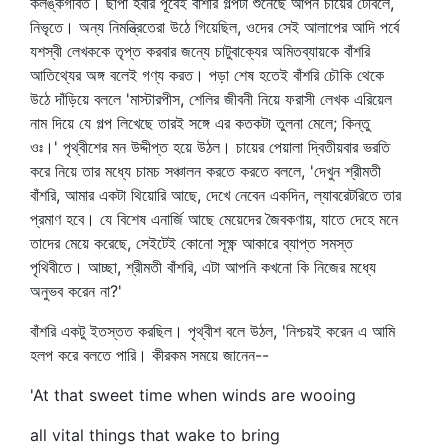
কলঙ্কগর্বিত। ছাপা হবার পূর্বেই বাঁশরি গল্পটা শুনেছে আপন চায়ের টেবিলে,
নিভৃতে। অন্য নিমন্ত্রিতেরা উঠে গিয়েছিল, ওদের সেই আলাপের আদি পর্বে
যশস্বী লেখককে তৃপ্ত করবার জন্যে চাটুবাক্যের অমিতব্যায়কে বাঁশরি
আতিথ্যের অঙ্গ বলেই গণ্য করত। পড়া শেষ হতেই বাঁশরি চৌকি থেকে
উঠে দাঁড়িয়ে বললে 'মাস্টারপীস, শেলির জীবনী নিয়ে ফরাসী লেখক এরিয়েল
নাম দিয়ে যে গল্প লিখেছে তারই সঙ্গে এর কতকটা তুলনা মেলে; কিন্তু
ওঃ।' পৃথ্বীশের মন উদ্দীপ্ত হয়ে উঠল। চায়ের পেয়ালা দ্বিতীয়বার ভরতি
করে নিয়ে তার মধ্যে চামচ সঞ্চালন করতে করতে বললে, 'দেখুন শ্রীমতী
বাঁশরি, আমার একটা থিয়োরি আছে, দেখে নেবেন একদিন, ল্যাবরেটরিতে তার
প্রমাণ হবে। যে বিশেষ এনার্জি আছে মেয়েদের জৈবকণায়, যাতে দেহে মনে
তাদের মেয়ে করেছে, সেইটেই কোনো সূক্ষ্ণ আকারে ব্যাপ্ত সমস্ত
পৃথিবীতে। আচ্ছা, শ্রীমতী বাঁশরি, এটা আপনি কখনো কি নিজের মধ্যে
অনুভব করেন না?'
বাঁশরি একটু ইতস্তত করছিল। পৃথ্বীশ বলে উঠল, 'নিশ্চয়ই করেন এ আমি
হলপ করে বলতে পারি। কীরকম সময়ে জানেন--
'At that sweet time when winds are wooing
all vital things that wake to bring