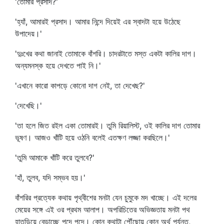
'তোমার প্রসাদ?'
'হ্যাঁ, আমারই প্রসাদ। আমার নিন্দে দিয়েই এর স্বাদটা হয়ে উঠেছে
উপাদেয়।'
'দুঃখের কথা জানাই তোমাকে বাঁশরি। চাদরটাতে মস্ত একটা কালির দাগ।
অন্যমনস্ক হয়ে দেখতে পাই নি।'
'এখানে কারো কাপড়ে কোনো দাগ নেই, তা দেখেছ?'
'দেখেছি।'
'তা হলে জিত রইল একা তোমারই। তুমি রিয়ালিস্ট, ওই কালির দাগ তোমার
ভূষণ। আজও খাঁটি হয়ে ওঠনি বলেই এতক্ষণ লজ্জা করছিলে।'
'তুমি আমাকে খাঁটি করে তুলবে?'
'হাঁ, তুলব, যদি সম্ভব হয়।'
বাঁশরির প্রত্যেক কথায় পৃথ্বীশের মনটা যেন চুমুকে মদ খাচ্ছে। এই দলের
মেয়ের সঙ্গে এই ওর প্রথম আলাপ। অপরিচিতের অভিজ্ঞতায় মনটা পথ
হাতড়িয়ে বেড়াচ্ছে পদে পদে। কোন্‌ কথাটা পৌঁছোয় কোন্‌ অর্থ পর্যন্ত,