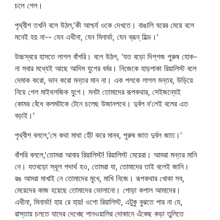
চলে গেল।
পৃথ্বীশ তখনি বলে উঠল,'কী আশ্চর্য ওকে দেখতে। বাঙালি ঘরের মেয়ে বলে
মনেই হয় না-- যেন এথীনা, যেন মিনার্ভা, যেন ব্রূন্‌ হিল্ড।'
উচ্চস্বরে হাসতে লাগল বাঁশরি। বলে উঠল, 'যত বড়ো দিগ্‌গজ পুরুষ হোক-
না সবার মধ্যেই আছে আদিম যুগের বর্বর। নিজেকে হাড়পাকা রিয়ালিস্ট বলে
দেমাক করো, ভান করো মন্তর মান না। এক পলকে লাগল মন্তর, উড়িয়ে
নিয়ে গেল মাইথলজিক যুগে। মনটা তোমাদের রূপকথার, সেইজন্যেই
কোমর বেঁধে কলমটাকে টেনে চলেছ উজানপথে। দুর্বল ব'লেই বলের এত
বড়াই।'
পৃথ্বীশ বললে,'সে কথা মাথা হেঁট করে মানব, পুরুষ জাত দুর্বল জাত।'
বাঁশরি বললে,'তোমরা আবার রিয়ালিস্ট! রিয়ালিস্ট মেয়েরা। আমরা মন্তর মানি
নে। যতবড়ো স্থূল পদার্থ হও, তোমরা যা, তোমাদের তাই বলেই জানি।
রঙ আমরা মাখাই নে তোমাদের মুখে, মাখি নিজে। রূপকথার খোকা সব,
মেয়েদের কাজ হয়েছে তোমাদের ভোলানো। পোড়া কপাল আমাদের।
এথীনা, মিনার্ভা! হায় রে হায়! ওগো রিয়ালিস্ট, এটুকু বুঝতে পার না যে,
রাস্তায় চলতে যাদের দেখেছ পানওয়ালির দোকানে এঁকেছ কড়া তুলিতে