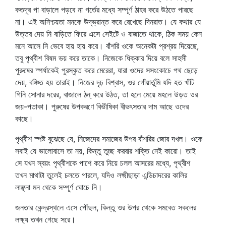
কতদূর পা বাড়ালে পড়বে না গর্তের মধ্যে সম্পূর্ণ ঠাহর করে উঠতে পারছে
না। এই অনিশ্চয়তা মনকে উদ্‌ভ্রান্ত করে রেখেছে দিনরাত। যে কথার যে
উত্তর দেয় নি বাড়িতে ফিরে এসে সেইটে ও বাজাতে থাকে, ঠিক সময় কেন
মনে আসে নি ভেবে হায় হায় করে। বাঁশরি ওকে অনেকটা প্রশ্রয় দিয়েছে,
তবু পৃথ্বীশ বিষম ভয় করে তাকে। নিজেকে ধিক্‌কার দিয়ে বলে সাহসী
পুরুষের স্পর্ধাকেই পুরস্কৃত করে মেরেরা, যারা ওদের সসংকোচে পথ ছেড়ে
দেয়, বঞ্চিত হয় তারাই। নিজের দৃঢ় বিশ্বাস, ওর গোঁয়ার্তুমি যদি হত খাঁটি
গিনি সোনার দরের, বাজালে ঠন্‌ করে উঠত, তা হলে মেয়ে মহলে উড়ত ওর
জয়-পতাকা। পুরুষের উপকরণে বিভীষিকা বীভৎসতার দাম আছে ওদের
কাছে।
পৃথ্বীশ স্পষ্ট বুঝেছে যে, নিজেদের সমাজের উপর বাঁশরির জোর দখল। ওকে
সবাই যে ভালোবাসে তা নয়, কিন্তু তুচ্ছ করবার শক্তি নেই কারো। তাই
সে যখন স্বয়ং পৃথ্বীশকে পাশে করে নিয়ে চলল আসরের মধ্যে, পৃথ্বীশ
তখন মাথাটা তুলেই চলতে পারলে, যদিও লক্ষ্মীছাড়া এন্ডিচাদরের কালির
লাঞ্ছনা মন থেকে সম্পূর্ণ ঘোচে নি।
জনতার কেন্দ্রস্থলে এসে পৌঁছল, কিন্তু ওর উপর থেকে সমবেত সকলের
লক্ষ্য তখন গেছে সরে।