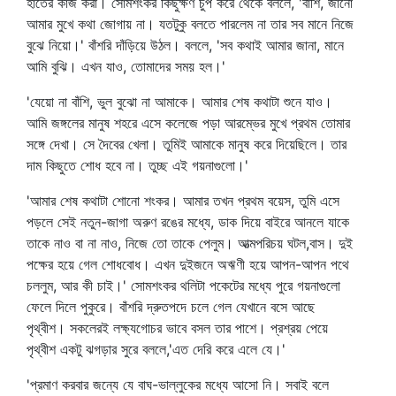
হাতের কাজ করা। সোমশংকর কিছুক্ষণ চুপ করে থেকে বললে, 'বাঁশি, জানো
আমার মুখে কথা জোগায় না। যতটুকু বলতে পারলেম না তার সব মানে নিজে
বুঝে নিয়ো।' বাঁশরি দাঁড়িয়ে উঠল। বললে, 'সব কথাই আমার জানা, মানে
আমি বুঝি। এখন যাও, তোমাদের সময় হল।'
'যেয়ো না বাঁশি, ভুল বুঝো না আমাকে। আমার শেষ কথাটা শুনে যাও।
আমি জঙ্গলের মানুষ শহরে এসে কলেজে পড়া আরম্ভের মুখে প্রথম তোমার
সঙ্গে দেখা। সে দৈবের খেলা। তুমিই আমাকে মানুষ করে দিয়েছিলে। তার
দাম কিছুতে শোধ হবে না। তুচ্ছ এই গয়নাগুলো।'
'আমার শেষ কথাটা শোনো শংকর। আমার তখন প্রথম বয়েস, তুমি এসে
পড়লে সেই নতুন-জাগা অরুণ রঙের মধ্যে, ডাক দিয়ে বাইরে আনলে যাকে
তাকে নাও বা না নাও, নিজে তো তাকে পেলুম। আত্মপরিচয় ঘটল,বাস। দুই
পক্ষের হয়ে গেল শোধবোধ। এখন দুইজনে অঋণী হয়ে আপন-আপন পথে
চললুম, আর কী চাই।' সোমশংকর থলিটা পকেটের মধ্যে পুরে গয়নাগুলো
ফেলে দিলে পুকুরে। বাঁশরি দ্রুতপদে চলে গেল যেখানে বসে আছে
পৃথ্বীশ। সকলেরই লক্ষ্যগোচর ভাবে বসল তার পাশে। প্রশ্রয় পেয়ে
পৃথ্বীশ একটু ঝগড়ার সুরে বললে,'এত দেরি করে এলে যে।'
'প্রমাণ করবার জন্যে যে বাঘ-ভাল্লুকের মধ্যে আসো নি। সবাই বলে