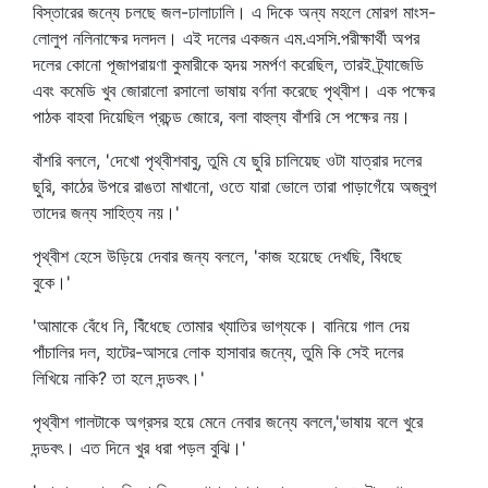
বিস্তারের জন্যে চলছে জল-ঢালাঢালি। এ দিকে অন্য মহলে মোরগ মাংস-
লোলুপ নলিনাক্ষের দলদল। এই দলের একজন এম.এসসি.পরীক্ষার্থী অপর
দলের কোনো পূজাপরায়ণা কুমারীকে হৃদয় সমর্পণ করেছিল, তারই ট্র্যাজেডি
এবং কমেডি খুব জোরালো রসালো ভাষায় বর্ণনা করেছে পৃথ্বীশ। এক পক্ষের
পাঠক বাহবা দিয়েছিল প্রচন্ড জোরে, বলা বাহুল্য বাঁশরি সে পক্ষের নয়।
বাঁশরি বললে, 'দেখো পৃথ্বীশবাবু, তুমি যে ছুরি চালিয়েছ ওটা যাত্রার দলের
ছুরি, কাঠের উপরে রাঙতা মাখানো, ওতে যারা ভোলে তারা পাড়াগেঁয়ে অজ্‌বুগ
তাদের জন্য সাহিত্য নয়।'
পৃথ্বীশ হেসে উড়িয়ে দেবার জন্য বললে, 'কাজ হয়েছে দেখছি, বিঁধছে
বুকে।'
'আমাকে বেঁধে নি, বিঁধেছে তোমার খ্যাতির ভাগ্যকে। বানিয়ে গাল দেয়
পাঁচালির দল, হাটের-আসরে লোক হাসাবার জন্যে, তুমি কি সেই দলের
লিখিয়ে নাকি? তা হলে দন্ডবৎ।'
পৃথ্বীশ গালটাকে অগ্রসর হয়ে মেনে নেবার জন্যে বললে,'ভাষায় বলে খুরে
দন্ডবৎ। এত দিনে খুর ধরা পড়ল বুঝি।'