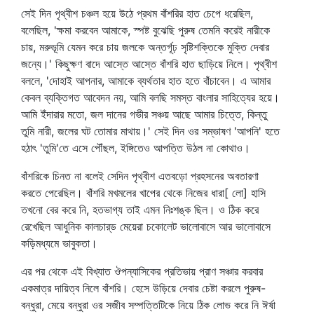
সেই দিন পৃথ্বীশ চঞ্চল হয়ে উঠে প্রথম বাঁশরির হাত চেপে ধরেছিল,
বলেছিল, 'ক্ষমা করবেন আমাকে, স্পষ্ট বুঝেছি পুরুষ তেমনি করেই নারীকে
চায়, মরুভূমি যেমন করে চায় জলকে অন্তর্গূঢ় সৃষ্টিশক্তিকে মুক্তি দেবার
জন্যে।' কিছুক্ষণ বাদে আস্তে আস্তে বাঁশরি হাত ছাড়িয়ে নিলে। পৃথ্বীশ
বললে, 'দোহাই আপনার, আমাকে ব্যর্থতার হাত হতে বাঁচাবেন। এ আমার
কেবল ব্যক্তিগত আবেদন নয়, আমি বলছি সমস্ত বাংলার সাহিত্যের হয়ে।
আমি ইঁদারার মতো, জল দানের গভীর সঞ্চয় আছে আমার চিত্তে, কিন্তু
তুমি নারী, জলের ঘট তোমার মাথায়।' সেই দিন ওর সম্ভাষণ 'আপনি' হতে
হঠাৎ 'তুমি'তে এসে পৌঁছল, ইঙ্গিতেও আপত্তি উঠল না কোথাও।
বাঁশরিকে চিনত না বলেই সেদিন পৃথ্বীশ এতবড়ো প্রহসনের অবতারণা
করতে পেরেছিল। বাঁশরি মখমলের খাপের থেকে নিজের ধারা[ লো] হাসি
তখনো বের করে নি, হতভাগ্য তাই এমন নিঃশঙ্ক ছিল। ও ঠিক করে
রেখেছিল আধুনিক কালচার্‌ড মেয়েরা চকোলেট ভালোবাসে আর ভালোবাসে
কড়িমধ্যমে ভাবুকতা।
এর পর থেকে এই বিখ্যাত ঔপন্যাসিকের প্রতিভায় প্রাণ সঞ্চার করবার
একমাত্র দায়িত্ব নিলে বাঁশরি। হেসে উড়িয়ে দেবার চেষ্টা করলে পুরুষ-
বন্ধুরা, মেয়ে বন্ধুরা ওর সজীব সম্পত্তিটিকে নিয়ে ঠিক লোভ করে নি ঈর্ষা