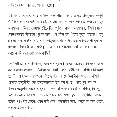
দায়িত্বের টান এসেছে আলগা হয়ে।
এই বিবাহ যে হতে পারে এ ছিল অভাবনীয়। সবাই জানত রাজকুমার সম্পূর্ণ
বাঁশরির প্রভাবের অধীনে, কেউ যে তার নাগাল পেতে পারে এ কথা মনে হত
অসম্ভব। কিন্তু সেসময় বেঁচে ছিল পূর্বতন রাজা প্রভুশংকর, বাঁশরির সঙ্গে
সোমশংকরের বিবাহের প্রধান বাধা। অল্পদিন হল পিতার মৃত্যু হয়েছে। তবু
জাতের বাধা কাটতে চায় না। ক্ষত্রিয়বংশের বাইরে রাজার বিবাহ প্রস্তাবে
প্রজারা বিদ্রোহী হয়ে ওঠে। এমন সময়ে মুক্তারাম এই সম্বন্ধ পাকা
করলেন কী করে সেই এক কাহিনী।
বিভাসিনী এসে সংবাদ দিল, সময় উপস্থিত। ঘরের ভিতরে বেদি রচনা করে
সভার স্থান হয়েছে। নিমন্ত্রিতেরা সবাই চলল সেইদিকে। বাঁশরির নিমন্ত্রণ
হয় নি, তা ছাড়া কন্যাপক্ষের ইচ্ছে ছিল না সে উপস্থিত থাকে। বাঁশরি
এসেছে ভদ্ররীতি এবং ভদ্রসমাজকে উপেক্ষা ক'রে। তার দৃঢ় পণ সে
থাকবে অনুষ্ঠান-সভার মধ্যেই। কেউ-বা হাসবে, কেউ-বা রাগবে, কিন্তু
কিসের কেয়ার করে সে। মনকে শক্ত করে মাথা তুলে পা বাড়াচ্ছিল ঘরের
মধ্যে, পা গেল কেঁপে, বোধ করি চোখে আসছিল জল, পারলে না ঘরে যেতে,
আটকে রইল বাইরে।