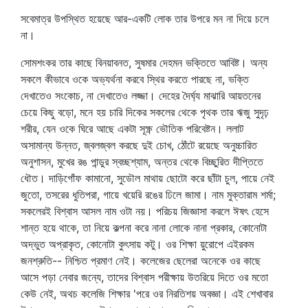
সবেমাত্র উপস্থিত হয়েছে আর-একটি লোক তার উপরে মন না দিয়ে চলে
না।
সোমশংকর তার কাছে বিনয়াবনত, সুষমার দেহমন ভক্তিতে আবিষ্ট। অন্য
সকলে কীভাবে ওকে অভ্যর্থনা করবে স্থির করতে পারছে না, ভক্তি
দেখাতেও সংকোচ, না দেখাতেও লজ্জা। দেহের দৈর্ঘ্য মাঝারি আয়তনের
চেয়ে কিছু বড়ো, মনে হয় চারি দিকের সকলের থেকে পৃথক তার ঋজু সুদৃঢ়
শরীর, যেন ওকে ঘিরে আছে একটা সূক্ষ্ণ ভৌতিক পরিবেষ্টন। ললাট
অসামান্য উন্নত, জ্বলজ্বল করছে দুই চোখ, ঠোঁটে রয়েছে অনুচ্চারিত
অনুশাসন, মুখের রঙ পান্ডুর স্বচ্ছশ্যাম, অন্তর থেকে বিচ্ছুরিত দীপ্তিতে
ধৌত। দাড়িগোঁফ কামানো, সুডৌল মাথায় ছোটো করে ছাঁটা চুল, পায়ে নেই
জুতো, তসরের ধুতিপরা, গায়ে খয়েরি রঙের ঢিলে জামা। নাম মুক্তারাম শর্মা;
সকলেরই বিশ্বাস আসল নাম ওটা নয়। পরিচয় জিজ্ঞাসা করলে ঈষৎ হেসে
শান্ত হয়ে থাকে, তা নিয়ে কল্পনা করে নানা লোকে নানা প্রকার, কোনোটা
অদ্ভুত অপ্রাকৃত, কোনোটা কুৎসায় কটু। ওর শিক্ষা য়ুরোপে এইরকম
জনশ্রুতি-- নিশ্চিত প্রমাণ নেই। কলেজের ছেলেরা অনেকে ওর কাছে
আসে পড়া নেবার জন্যে, তাদের বিশ্বাস পরীক্ষায় উতরিয়ে দিতে ওর মতো
কেউ নেই, অথচ কলেজি শিক্ষার 'পরে ওর নিরতিশয় অবজ্ঞা। এই শেখাবার