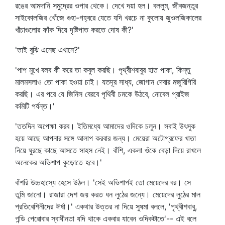
রঙের আমদানি সমুদ্রের ওপার থেকে। দেখে দয়া হল। বললুম, জীবজন্তুর
সাইকোলজির খোঁজে গুহা-গহ্বরে যেতে যদি খরচে না কুলোয় জুওলজিকালের
খাঁচাগুলোর ফাঁক দিয়ে দৃষ্টিপাত করতে দোষ কী?'
'তাই বুঝি এনেছ এখানে?'
'পাপ মুখে বলব কী করে তা কবুল করছি। পৃথ্বীশবাবুর হাত পাকা, কিন্তু
মালমসলাও তো পাকা হওয়া চাই। যতদূর সাধ্য, জোগান দেবার মজুরিগিরি
করছি। এর পরে যে জিনিস বেরবে পৃথিবী চমকে উঠবে, নোবেল প্রাইজ
কমিটি পর্যন্ত।'
'ততদিন অপেক্ষা করব। ইতিমধ্যে আমাদের ওদিকে চলুন। সবাই উৎসুক
হয়ে আছে আপনার সঙ্গে আলাপ করবার জন্য। মেয়েরা অটোগ্রফের খাতা
নিয়ে ঘুরছে কাছে আসতে সাহস নেই। বাঁশি, একলা ওঁকে বেড়া দিয়ে রাখলে
অনেকের অভিশাপ কুড়োতে হবে।'
বাঁশরি উচ্চহাস্যে হেসে উঠল। 'সেই অভিশাপই তো মেয়েদের বর। সে
তুমি জানো। রাজারা দেশ জয় করত ধন লুঠের জন্যে। মেয়েদের লুঠের মাল
প্রতিবেশিনীদের ঈর্ষা।' একথার উত্তর না দিয়ে সুষমা বললে, 'পৃথ্বীশবাবু,
গন্ডি পেরোবার স্বাধীনতা যদি থাকে একবার যাবেন ওদিকটাতে'-- এই বলে