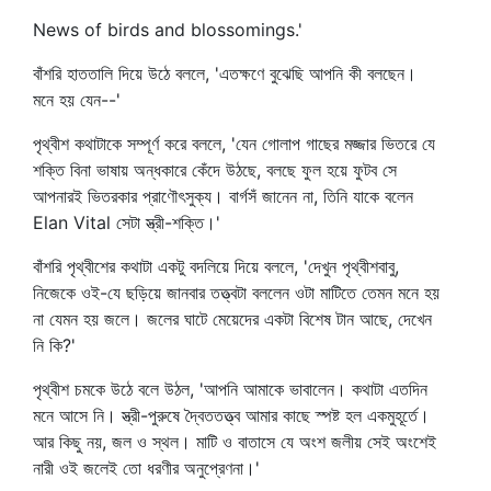
News of birds and blossomings.'
বাঁশরি হাততালি দিয়ে উঠে বললে, 'এতক্ষণে বুঝেছি আপনি কী বলছেন।
মনে হয় যেন--'
পৃথ্বীশ কথাটাকে সম্পূর্ণ করে বললে, 'যেন গোলাপ গাছের মজ্জার ভিতরে যে
শক্তি বিনা ভাষায় অন্ধকারে কেঁদে উঠছে, বলছে ফুল হয়ে ফুটব সে
আপনারই ভিতরকার প্রাণৌৎসুক্য। বার্গসঁ জানেন না, তিনি যাকে বলেন
Elan Vital সেটা স্ত্রী-শক্তি।'
বাঁশরি পৃথ্বীশের কথাটা একটু বদলিয়ে দিয়ে বললে, 'দেখুন পৃথ্বীশবাবু,
নিজেকে ওই-যে ছড়িয়ে জানবার তত্ত্বটা বললেন ওটা মাটিতে তেমন মনে হয়
না যেমন হয় জলে। জলের ঘাটে মেয়েদের একটা বিশেষ টান আছে, দেখেন
নি কি?'
পৃথ্বীশ চমকে উঠে বলে উঠল, 'আপনি আমাকে ভাবালেন। কথাটা এতদিন
মনে আসে নি। স্ত্রী-পুরুষে দ্বৈততত্ত্ব আমার কাছে স্পষ্ট হল একমুহূর্তে।
আর কিছু নয়, জল ও স্থল। মাটি ও বাতাসে যে অংশ জলীয় সেই অংশেই
নারী ওই জলেই তো ধরণীর অনুপ্রেণনা।'