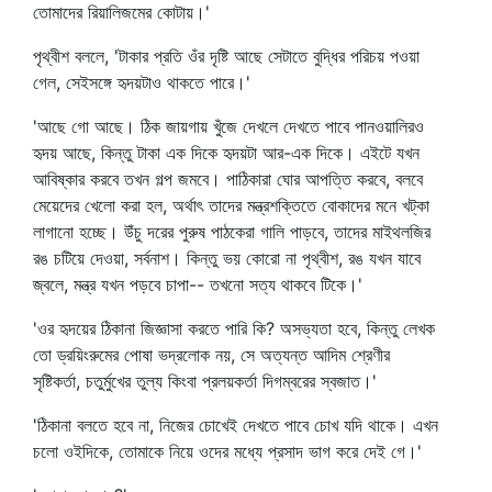
তোমাদের রিয়ালিজমের কোটায়।'
পৃথ্বীশ বললে, 'টাকার প্রতি ওঁর দৃষ্টি আছে সেটাতে বুদ্ধির পরিচয় পওয়া
গেল, সেইসঙ্গে হৃদয়টাও থাকতে পারে।'
'আছে গো আছে। ঠিক জায়গায় খুঁজে দেখলে দেখতে পাবে পানওয়ালিরও
হৃদয় আছে, কিন্তু টাকা এক দিকে হৃদয়টা আর-এক দিকে। এইটে যখন
আবিষ্কার করবে তখন গল্প জমবে। পাঠিকারা ঘোর আপত্তি করবে, বলবে
মেয়েদের খেলো করা হল, অর্থাৎ তাদের মন্ত্রশক্তিতে বোকাদের মনে খট্‌কা
লাগানো হচ্ছে। উঁচু দরের পুরুষ পাঠকেরা গালি পাড়বে, তাদের মাইথলজির
রঙ চটিয়ে দেওয়া, সর্বনাশ। কিন্তু ভয় কোরো না পৃথ্বীশ, রঙ যখন যাবে
জ্বলে, মন্ত্র যখন পড়বে চাপা-- তখনো সত্য থাকবে টিকে।'
'ওর হৃদয়ের ঠিকানা জিজ্ঞাসা করতে পারি কি? অসভ্যতা হবে, কিন্তু লেখক
তো ড্রয়িংরুমের পোষা ভদ্রলোক নয়, সে অত্যন্ত আদিম শ্রেণীর
সৃষ্টিকর্তা, চতুর্মুখের তুল্য কিংবা প্রলয়কর্তা দিগম্বরের স্বজাত।'
'ঠিকানা বলতে হবে না, নিজের চোখেই দেখতে পাবে চোখ যদি থাকে। এখন
চলো ওইদিকে, তোমাকে নিয়ে ওদের মধ্যে প্রসাদ ভাগ করে দেই গে।'