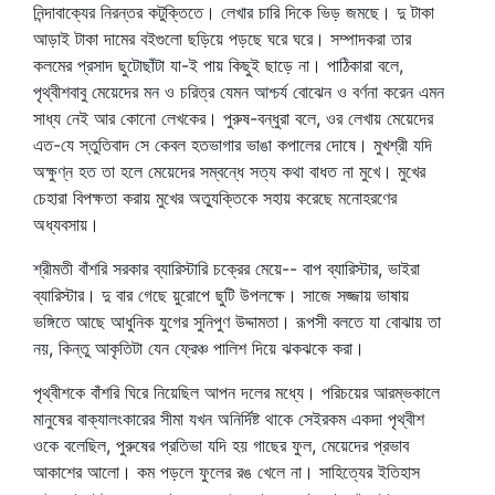
নিন্দাবাক্যের নিরন্তর কটুক্তিতে। লেখার চারি দিকে ভিড় জমছে। দু টাকা
আড়াই টাকা দামের বইগুলো ছড়িয়ে পড়ছে ঘরে ঘরে। সম্পাদকরা তার
কলমের প্রসাদ ছুটোছাঁটা যা-ই পায় কিছুই ছাড়ে না। পাঠিকারা বলে,
পৃথ্বীশবাবু মেয়েদের মন ও চরিত্র যেমন আশ্চর্য বোঝেন ও বর্ণনা করেন এমন
সাধ্য নেই আর কোনো লেখকের। পুরুষ-বন্ধুরা বলে, ওর লেখায় মেয়েদের
এত-যে স্তুতিবাদ সে কেবল হতভাগার ভাঙা কপালের দোষে। মুখশ্রী যদি
অক্ষুণ্ন হত তা হলে মেয়েদের সম্বন্ধে সত্য কথা বাধত না মুখে। মুখের
চেহারা বিপক্ষতা করায় মুখের অত্যুক্তিকে সহায় করেছে মনোহরণের
অধ্যবসায়।
শ্রীমতী বাঁশরি সরকার ব্যারিস্টারি চক্রের মেয়ে-- বাপ ব্যারিস্টার, ভাইরা
ব্যারিস্টার। দু বার গেছে য়ুরোপে ছুটি উপলক্ষে। সাজে সজ্জায় ভাষায়
ভঙ্গিতে আছে আধুনিক যুগের সুনিপুণ উদ্দামতা। রূপসী বলতে যা বোঝায় তা
নয়, কিন্তু আকৃতিটা যেন ফ্রেঞ্চ পালিশ দিয়ে ঝকঝকে করা।
পৃথ্বীশকে বাঁশরি ঘিরে নিয়েছিল আপন দলের মধ্যে। পরিচয়ের আরম্ভকালে
মানুষের বাক্যালংকারের সীমা যখন অনির্দিষ্ট থাকে সেইরকম একদা পৃথ্বীশ
ওকে বলেছিল, পুরুষের প্রতিভা যদি হয় গাছের ফুল, মেয়েদের প্রভাব
আকাশের আলো। কম পড়লে ফুলের রঙ খেলে না। সাহিত্যের ইতিহাস