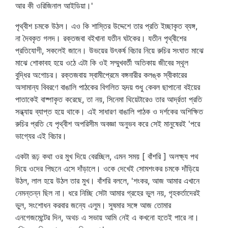
আর কী ওরিজিনাল আইডিয়া।'
পৃথ্বীশ চমকে উঠল। এও কি শাস্তির উদ্দেশে তার প্রতি ইচ্ছাকৃত ব্যঙ্গ,
না দৈবকৃত গলদ। রক্তজবা বইখানা যতীন ঘটকের। যতীন পৃথ্বীশের
প্রতিযোগী, সকলেই জানে। উভয়ের উৎকর্ষ বিচার নিয়ে রুচির সংঘাত মাঝে
মাঝে শোকাবহ হয়ে ওঠে এটা কি ওই সম্মুখবর্তী অতিকায় জীবের স্থূল
বুদ্ধির অগোচর। রক্তজবায় স্বামীপ্রেমে বঙ্গনারীর কলঙ্ক স্বীকারের
অসামান্য বিবরণে বাঙালি পাঠকের বিগলিত হৃদয় শুধু কেবল ছাপানো বইয়ের
পাতাকেই বাষ্পাকৃত করেছে, তা নয়, সিনেমা থিয়েটারেও তার আর্দ্রতা প্রতি
সন্ধ্যায় ব্যাপ্ত হয়ে থাকে। এই সাধারণ বাঙালি পাঠক ও দর্শকের অশিক্ষিত
রুচির প্রতি যে পৃথ্বীশ অপরিসীম অবজ্ঞা অনুভব করে সেই মানুষেরই 'পরে
ভাগ্যের এই বিচার।
একটা রূঢ় কথা ওর মুখ দিয়ে বেরচ্ছিল, এমন সময় [ বাঁশরি ] অলক্ষ্য পথ
দিয়ে ওদের পিছনে এসে দাঁড়ালে। ওকে দেখেই সোমশংকর চমকে দাঁড়িয়ে
উঠল, লাল হয়ে উঠল তার মুখ। বাঁশরি বললে, 'শংকর, আজ আমার এখানে
নেমন্তন্ন ছিল না। ধরে নিচ্ছি সেটা আমার গ্রহের ভুল নয়, গৃহকর্তাদেরই
ভুল, সংশোধন করবার জন্যে এলুম। সুষমার সঙ্গে আজ তোমার
এনগেজমেন্টের দিন, অথচ এ সভায় আমি নেই এ কখনো হতেই পারে না।