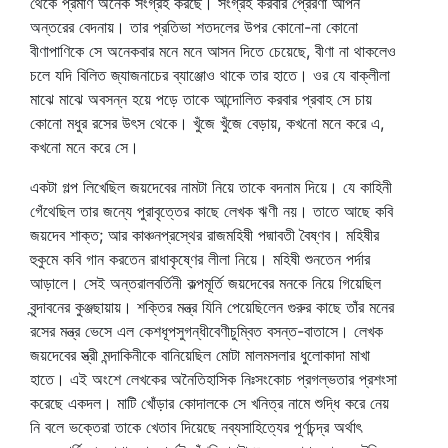
থেকে প্রমাণ অনেক সংগ্রহ করছে। সংগ্রহ করবার প্রেরণা আপন
অন্তরের বেদনায়। তার প্রতিভা শতদলের উপর কোনো-না কোনো
বীণাপাণিকে সে অনেকবার মনে মনে আসন দিতে চেয়েছে, বীণা না থাকলেও
চলে যদি বিলিত জ্যাজনাচের ব্যাঞ্জোও থাকে তার হাতে। ওর যে বাক্‌লীলা
মাঝে মাঝে অবসন্ন হয়ে পড়ে তাকে আন্দোলিত করবার প্রবাহ সে চায়
কোনো মধুর রসের উৎস থেকে। খুঁজে খুঁজে বেড়ায়, কখনো মনে করে এ,
কখনো মনে করে সে।
একটা গল্প লিখেছিল জয়দেবের নামটা নিয়ে তাকে বদনাম দিয়ে। যে কাহিনী
গেঁথেছিল তার জন্যে পুরাবৃত্তের কাছে লেখক ঋণী নয়। তাতে আছে কবি
জয়দেব শাক্ত; আর কাঞ্চনপ্রস্থের রাজমহিষী পদ্মাবতী বৈষ্ণব। মহিষীর
হুকুমে কবি গান করতেন রাধাকৃষ্ণের লীলা নিয়ে। মহিষী শুনতেন পর্দার
আড়ালে। সেই অন্তরালবর্তিনী কল্পমূর্তি জয়দেবের মনকে নিয়ে গিয়েছিল
বৃন্দাবনের কুঞ্জছায়ায়। শক্তির মন্ত্র যিনি পেয়েছিলেন গুরুর কাছে তাঁর মনের
রসের মন্ত্র ভেসে এল কেশধূপসুগন্ধীবেণীচুম্বিত বসন্ত-বাতাসে। লেখক
জয়দেবের স্ত্রী মন্দাকিনীকে বানিয়েছিল মোটা মালমসলার ধুলোকাদা মাখা
হাতে। এই অংশে লেখকের অনৈতিহাসিক নিঃসংকোচ প্রগল্‌ভতার প্রশংসা
করেছে একদল। মাটি খোঁড়ার কোদালকে সে খনিত্র নামে শুদ্ধি করে নেয়
নি বলে ভক্তেরা তাকে খেতাব দিয়েছে নব্যসাহিত্যের পূর্ণচন্দ্র অর্থাৎ