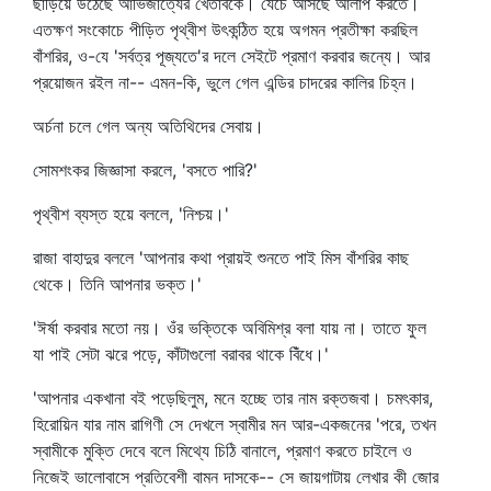
ছাড়িয়ে উঠেছে আভিজাত্যের খেতাবকে। যেচে আসছে আলাপ করতে।
এতক্ষণ সংকোচে পীড়িত পৃথ্বীশ উৎকন্ঠিত হয়ে অগমন প্রতীক্ষা করছিল
বাঁশরির, ও-যে 'সর্বত্র পূজ্যতে'র দলে সেইটে প্রমাণ করবার জন্যে। আর
প্রয়োজন রইল না-- এমন-কি, ভুলে গেল এন্ডির চাদরের কালির চিহ্ন।
অর্চনা চলে গেল অন্য অতিথিদের সেবায়।
সোমশংকর জিজ্ঞাসা করলে, 'বসতে পারি?'
পৃথ্বীশ ব্যস্ত হয়ে বললে, 'নিশ্চয়।'
রাজা বাহাদুর বললে 'আপনার কথা প্রায়ই শুনতে পাই মিস বাঁশরির কাছ
থেকে। তিনি আপনার ভক্ত।'
'ঈর্ষা করবার মতো নয়। ওঁর ভক্তিকে অবিমিশ্র বলা যায় না। তাতে ফুল
যা পাই সেটা ঝরে পড়ে, কাঁটাগুলো বরাবর থাকে বিঁধে।'
'আপনার একখানা বই পড়েছিলুম, মনে হচ্ছে তার নাম রক্তজবা। চমৎকার,
হিরোয়িন যার নাম রাগিণী সে দেখলে স্বামীর মন আর-একজনের 'পরে, তখন
স্বামীকে মুক্তি দেবে বলে মিথ্যে চিঠি বানালে, প্রমাণ করতে চাইলে ও
নিজেই ভালোবাসে প্রতিবেশী বামন দাসকে-- সে জায়গাটায় লেখার কী জোর