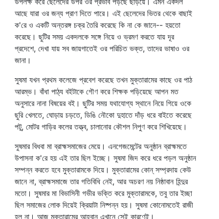
উপলক্ষ করে ছেলেদের উপর ওর প্রভাব পড়ছে ছড়িয়ে। এমন একদল
আছে যারা ওর জন্য প্রাণ দিতে পারে। এই ছেলেদের ভিতর থেকে বাছাই
ক'রে ও একটি অন্তরঙ্গ চক্র তৈরি করেছে কি না কে জানে-- হয়তো
করেছে। ছুটির সময় একদলকে সঙ্গে নিয়ে ও ভ্রমণ করতে যায় দূর
প্রদেশে, দেখা যায় সব জায়গাতেই ওর পরিচিত ভক্ত, তাদের ভাষাও ওর
জানা।
সুষমা যখন প্রথম কলেজে প্রবেশ করেছে তখন মুক্তারামের কাছে ওর পাঠ
আরম্ভ। বাঁধা পাঠ্য বইটাকে গৌণ করে শিক্ষক পড়িয়েছে আপন মত
অনুসারে নানা বিষয়ের বই। ছুটির সময় যথাযোগ্য স্থানে নিয়ে গিয়ে ওকে
ছুরি খেলতে, ঘোড়ায় চড়তে, ডিঙি নৌকো দুহাতে দাঁড় ধরে বাইতে করেছে
পটু, মোটর গাড়ির কলের তত্ত্ব, চালানোর কৌশল নিপুণ করে শিখিয়েছে।
সুষমার বিধবা মা ব্রাহ্মসমাজের মেয়ে। এনগেজমেন্টের অনুষ্ঠান ব্রাহ্মমতে
উপাসনা ক'রে হয় এই তার ছিল ইচ্ছে। সুষমা জিদ করে ধরে পড়ল অনুষ্ঠান
সম্পন্ন করতে হবে মুক্তারামকে দিয়ে। মুক্তারামের কোন্‌ সম্প্রদায় কেউ
জানে না, ব্রাহ্মসমাজে তার গতিবিধি নেই, আর অচরণ নয় নিষ্ঠাবান হিন্দুর
মতো। সুষমার মা বিভাসিনী গভীর ভক্তি করে মুক্তারামকে, তবু তার ইচ্ছা
ছিল সমাজের লোক দিয়েই ক্রিয়াটা নিষ্পন্ন হয়। সুষমা কোনোমতেই রাজী
হল না। আজ মুক্তারামের আহ্বান এখানে সেই কারণেই।