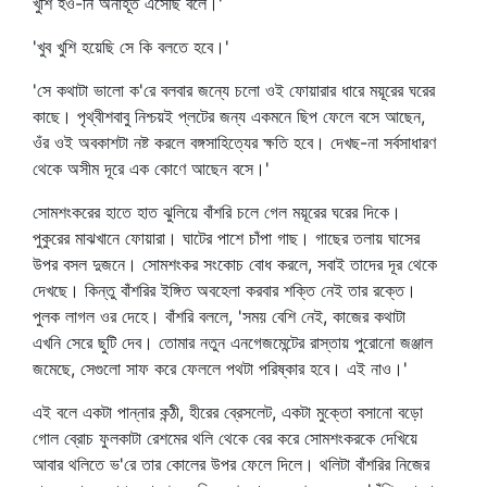
খুশি হও-নি অনাহূত এসেছি বলে।'
'খুব খুশি হয়েছি সে কি বলতে হবে।'
'সে কথাটা ভালো ক'রে বলবার জন্যে চলো ওই ফোয়ারার ধারে ময়ূরের ঘরের
কাছে। পৃথ্বীশবাবু নিশ্চয়ই প্লটের জন্য একমনে ছিপ ফেলে বসে আছেন,
ওঁর ওই অবকাশটা নষ্ট করলে বঙ্গসাহিত্যের ক্ষতি হবে। দেখছ-না সর্বসাধারণ
থেকে অসীম দূরে এক কোণে আছেন বসে।'
সোমশংকরের হাতে হাত ঝুলিয়ে বাঁশরি চলে গেল ময়ূরের ঘরের দিকে।
পুকুরের মাঝখানে ফোয়ারা। ঘাটের পাশে চাঁপা গাছ। গাছের তলায় ঘাসের
উপর বসল দুজনে। সোমশংকর সংকোচ বোধ করলে, সবাই তাদের দূর থেকে
দেখছে। কিন্তু বাঁশরির ইঙ্গিত অবহেলা করবার শক্তি নেই তার রক্তে।
পুলক লাগল ওর দেহে। বাঁশরি বললে, 'সময় বেশি নেই, কাজের কথাটা
এখনি সেরে ছুটি দেব। তোমার নতুন এনগেজমেন্টের রাস্তায় পুরোনো জঞ্জাল
জমেছে, সেগুলো সাফ করে ফেললে পথটা পরিষ্কার হবে। এই নাও।'
এই বলে একটা পান্নার কন্ঠী, হীরের ব্রেসলেট, একটা মুক্তো বসানো বড়ো
গোল ব্রোচ ফুলকাটা রেশমের থলি থেকে বের করে সোমশংকরকে দেখিয়ে
আবার থলিতে ভ'রে তার কোলের উপর ফেলে দিলে। থলিটা বাঁশরির নিজের