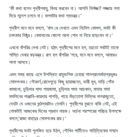
'কী কথা বলেন পৃথ্বীশবাবু, বিনয় করবেন না। আপনি নির্লজ্জ? লজ্জায় গলা
দিয়ে সন্দেশ চলবে না। কলমটার কথা স্বতন্ত্র।'
পৃথ্বীশ মনে মনে বললে, 'বাস রে দেখতে এমন নিটোল কোমল, মনটা কী
চমৎকার নিষ্ঠুর। বেমানানের ষোলো আনা শোধ না নিয়ে ছাড়বেন না।'
এখনো বাঁশরির দেখা নেই। হঠাৎ পৃথ্বীশের মনে হল, হয়তো সবটাই তাকে
শাস্তি দেবার ষড়যন্ত্র। রাগ হল বাঁশরির 'পরে, মনে মনে বললে, আমারও
পালা আসবে।
এমন সময় কাছে এসে উপস্থিত রাঘুবংশিক চেহারা শালপ্রাংশুর্মহাপ্রভুজঃ
সোমশংকর। গৌরবর্ণ,রোদেপুড়ে কিছু ছায়াচ্ছন্ন, ভারী মুখ, দাড়ি গোঁফ
কামানো, চুড়িদার সাদা পায়জামা, চুড়িদার সাদা আচকান, মাথায় সাদা
মসলিনের পাঞ্জাবি-কায়দায় পাগড়ি, পায়ে শুঁড়তোলা দিল্লির নাগরাজুতো,
দেহটা যে ওজনের কন্ঠস্বরটাও তেমনি। পৃথ্বীশের বুঝতে বাকি নেই, এই
লোকটাই আজকের দিনের প্রধান নায়ক। অর্চনা পরস্পরের পরিচয় উপলক্ষে
বললে,'রাজা বাহাদুর সোমশংকর রায়।'
পৃথ্বীশের মনটা পুলকিত হয়ে উঠল, শৌখিন পার্টিতেও সাহিত্যিকের সম্মান