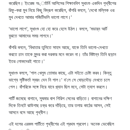
করেছিল। ইংরেজ অ৻াটর্নি আপিসের শিক্ষানবিশ সুধাংশু একদিন পৃথ্বীশের
রিফু-করা মুখ নিয়ে কিছু বিদ্রূপ করেছিল, বাঁশরি বললে, 'দেখো মল্লিক ওর
মুখ দেখতে আমার পজিটিভলি ভালো লাগে।'
'ভালো লাগে', সুধাংশু হো হো করে হেসে উঠল। বললে, 'মডার্‌ন আর্ট
বুঝতে আমাদের সময় লাগবে।'
বাঁশরি বললে, 'বিধাতার তুলিতে সাহস আছে, যাকে তিনি ভালো-দেখতে
করতে চান তাকে সুন্দর করা দরকার মনে করেন না। তাঁর মিষ্টান্ন তিনি ছড়ান
ইতর লোকদেরই পাতে।'
সুধাংশু বললে, 'গাল খেলুম তোমার কাছে, এটা সইতে চেষ্টা করব। কিন্তু
ভাগ্যে সৃষ্টিকর্তা স্বয়ং দেন নি গাল।' ব'লে সে ঘোড়দৌড় দেখতে চলে
গেল। বাঁশরিকে সঙ্গে নিয়ে যাবে প্ল্যান ছিল মনে, সেটা ত্যাগ করলে।
পার্টি জমেছে বাগানে, সুষমার বাপ গিরিশ সেনের বাড়িতে। বাগানের দক্ষিণ
দিকে তিনটে ঝাউগাছ চক্র করে দাঁড়িয়ে, তার তলায় কাঠের আসন, সেই
আসনে বসে আছে পৃথ্বীশ।
এই দলের এরকম পার্টিতে পৃথ্বীশের এই প্রথম প্রবেশ। অনেক ভেবেছিল