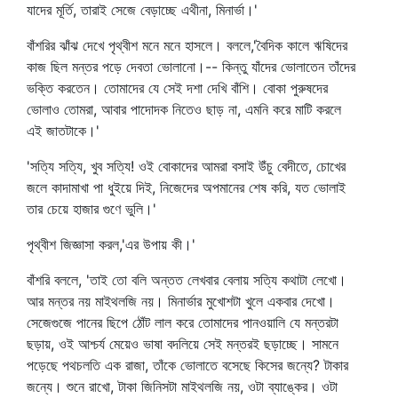
যাদের মূর্তি, তারাই সেজে বেড়াচ্ছে এথীনা, মিনার্ভা।'
বাঁশরির ঝাঁঝ দেখে পৃথ্বীশ মনে মনে হাসলে। বললে,'বৈদিক কালে ঋষিদের
কাজ ছিল মন্তর পড়ে দেবতা ভোলানো।-- কিন্তু যাঁদের ভোলাতেন তাঁদের
ভক্তি করতেন। তোমাদের যে সেই দশা দেখি বাঁশি। বোকা পুরুষদের
ভোলাও তোমরা, আবার পাদোদক নিতেও ছাড় না, এমনি করে মাটি করলে
এই জাতটাকে।'
'সত্যি সত্যি, খুব সত্যি! ওই বোকাদের আমরা বসাই উঁচু বেদীতে, চোখের
জলে কাদামাখা পা ধুইয়ে দিই, নিজেদের অপমানের শেষ করি, যত ভোলাই
তার চেয়ে হাজার গুণে ভুলি।'
পৃথ্বীশ জিজ্ঞাসা করল,'এর উপায় কী।'
বাঁশরি বললে, 'তাই তো বলি অন্তত লেখবার বেলায় সত্যি কথাটা লেখো।
আর মন্তর নয় মাইথলজি নয়। মিনার্ভার মুখোশটা খুলে একবার দেখো।
সেজেগুজে পানের ছিপে ঠোঁট লাল করে তোমাদের পানওয়ালি যে মন্তরটা
ছড়ায়, ওই আশ্চর্য মেয়েও ভাষা বদলিয়ে সেই মন্তরই ছড়াচ্ছে। সামনে
পড়েছে পথচলতি এক রাজা, তাঁকে ভোলাতে বসেছে কিসের জন্যে? টাকার
জন্যে। শুনে রাখো, টাকা জিনিসটা মাইথলজি নয়, ওটা ব্যাঙ্কের। ওটা