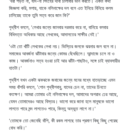
'ধরা পড়ত না, যদি-না সিংহের থাবা চালাবার ভান করতে। একটা কথা
জিজ্ঞসা করি, মশায়, যাকে নলিনাক্ষের দল বলে এত ইনিয়ে বিনিয়ে কলম
চালিয়েছ তাকে তুমি সত্য করে জান কি?'
পৃথ্বীশ বললে, 'লেখার জন্যে জানবার দরকার করে না, বানিয়ে বলবার
বিধিদত্ত অধিকার আছে লেখকের, আদালতের সাক্ষীর নেই।'
'ওটা তো খাঁটি লেখকের লেখা নয়। ভিস্তির জলকে ঝরনার জল বলে না।
সমাজের আবর্জনা ঝাঁটাবার জন্যে কোমর বেঁধেছিলে। আন্দাজে চলে না ও
কাজ। আবর্জনাও সত্য হওয়া চাই আর ঝাঁটা-গাছটাও, সঙ্গে চাই ব্যাবসায়ীর
হাতটা।'
পৃথ্বীশ যখন একটা ঝকঝকে জবাবের জন্যে মনের মধ্যে হাতড়াচ্ছে এমন
সময় বাঁশরি বললে, 'শোন পৃথ্বীশবাবু, যাদের চেন না, তাদের চিনতে
কতক্ষণ। আমরা তোমার ওই নলিনাক্ষের দল, আমাদের অপরাধ ঢের আছে,
যেমন তোমাদেরও আছে বিস্তর। ভালো করে জানা হলে মানুষকে ভালো
লাগতে পারে মন্দ লাগতেও পারে, কিন্তু অদ্ভুত লাগে না।'
'তোমকে তো জেনেছি বাঁশি, কী রকম লাগছে তার প্রমাণ কিছু কিছু পেয়েছ
বোধ করি।'