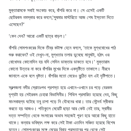
মুক্তারামকে সবাই সংকোচ করে, বাঁশরি করে না। সে এসেই একটি
ছোটরকম নমস্কার করে বললে,'সুষমার মাস্টরিতে আজ শেষ ইস্তফা দিতে
এসেছেন?'
'কেন দেব? আরো একটি ছাত্র বাড়ল।'
বাঁশরি সোমশংকরের দিকে তীব্র কটাক্ষ হেনে বললে, 'তাকে মুগ্ধবোধের পাঠ
শুরু করাবেন? ওই দেখুন-না, মুগ্ধতার তলায় ডুবেছে মানুষটা, হঠাৎ ওর
বোধোদয় কোনোদিন হয় যদি সেদিন ডাক্তার ডাকতে হবে।' মুক্তারাম
কোনো উত্তর না করে বাঁশরির মুখের দিকে একদৃষ্টিতে তাকালে। নীরবে
জানালে একে বলে ধৃষ্টতা। বাঁশরির মতো মেয়েও কুন্ঠিত হল এই দৃষ্টিপাতে।
স্বল্পজলা নদীর স্রোতঃপথ প্রশস্ত হয়ে এখানে-ওখানে চর পড়ে যেরকম
দৃশ্যটা হয় সেইরকম চেহারা বিভাসিনীর। শিথিল প্রসারিত হয়েছে দেহ, কিছু
মাংসবাহুল্য ঘটেছে তবু চাপা পড়ে নি যৌবনের ধারা। তার সৌন্দর্য স্বীকার
করতে হয় আজও। পতিকুলে মেয়েটি ছাড়া আর কেউ নেই তার, স্বামীর
দত্ত সম্পত্তি থেকে সংসারের অভাব সহজেই পূরণ হয়ে আরো কিছু হাতে
থাকে। কন্যার ভবিষ্যৎ লক্ষ করে সেই টাকা এতদিন সঞ্চিত হয়েছে বিশেষ
যত্নে। সোমশংকরের সঙ্গে মেয়ের বিবাহ প্রস্তাবের পর থেকে সেই