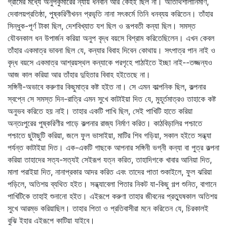
গ্রামের মধ্যে অনুপকুমারের ন্যায় ধনবান আর কেহই ছিল না। অতিথিশালানির্মাণ,
দেবালয়প্রতিষ্ঠা, পুষ্করিণীখনন প্রভৃতি নানা সৎকর্মে তিনি ধনব্যয় করিতেন। তাঁহার
সিন্ধুক-পূর্ণ টাকা ছিল, দেশবিখ্যাত যশ ছিল ও রূপবতী কন্যা ছিল। সমস্ত
যৌবনকাল ধন উপার্জন করিয়া অনুপ বৃদ্ধ বয়সে বিশ্রাম করিতেছিলেন। এখন কেবল
তাঁহার একমাত্র ভাবনা ছিল যে, কন্যার বিবাহ দিবেন কোথায়। সৎপাত্র পান নাই ও
বৃদ্ধ বয়সে একমাত্র আশ্রয়স্থল কন্যাকে পরগৃহে পাঠাইতে ইচ্ছা নাই--তজ্জন্যও
আজ কাল করিয়া আর তাঁহার দুহিতার বিবাহ হইতেছে না।
সঙ্গিনী-অভাবে করুণার কিছুমাত্র কষ্ট হইত না। সে এমন কাল্পনিক ছিল, কল্পনার
স্বপ্নে সে সমস্ত দিন-রাত্রি এমন সুখে কাটাইয়া দিত যে, মুহূর্তমাত্রও তাহাকে কষ্ট
অনুভব করিতে হয় নাই। তাহার একটি পাখি ছিল, সেই পাখিটি হাতে করিয়া
অন্তঃপুরের পুষ্করিণীর পাড়ে কল্পনার রাজ্য নির্মাণ করিত। কাঠবিড়ালির পশ্চাতে
পশ্চাতে ছুটাছুটি করিয়া, জলে ফুল ভাসাইয়া, মাটির শিব গড়িয়া, সকাল হইতে সন্ধ্যা
পর্যন্ত কাটাইয়া দিত। এক-একটি গাছকে আপনার সঙ্গিনী ভগ্নী কন্যা বা পুত্র কল্পনা
করিয়া তাহাদের সত্য-সত্যই সেইরূপ যত্ন করিত, তাহাদিগকে খাবার আনিয়া দিত,
মালা পরাইয়া দিত, নানাপ্রকার আদর করিত এবং তাদের পাতা শুকাইলে, ফুল ঝরিয়া
পড়িলে, অতিশয় ব্যথিত হইত। সন্ধ্যাবেলা পিতার নিকট যা-কিছু গল্প শুনিত, বাগানে
পাখিটিকে তাহাই শুনানো হইত। এইরূপে করুণা তাহার জীবনের প্রত্যুষকাল অতিশয়
সুখে আরম্ভ করিয়াছিল। তাহার পিতা ও প্রতিবাসীরা মনে করিতেন যে, চিরকালই
বুঝি ইহার এইরূপে কাটিয়া যাইবে।