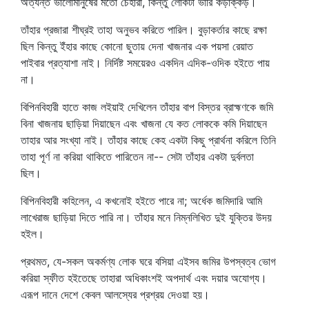
অত্যন্ত ভালোমানুষের মতো চেহারা, কিন্তু লোকটা ভারি কড়াক্কড়।
তাঁহার প্রজারা শীঘ্রই তাহা অনুভব করিতে পারিল। বুড়াকর্তার কাছে রক্ষা
ছিল কিন্তু ইঁহার কাছে কোনো ছুতায় দেনা খাজনার এক পয়সা রেয়াত
পাইবার প্রত্যাশা নাই। নির্দিষ্ট সময়েরও একদিন এদিক-ওদিক হইতে পায়
না।
বিপিনবিহারী হাতে কাজ লইয়াই দেখিলেন তাঁহার বাপ বিস্তর ব্রাহ্মণকে জমি
বিনা খাজনায় ছাড়িয়া দিয়াছেন এবং খাজনা যে কত লোককে কমি দিয়াছেন
তাহার আর সংখ্যা নাই। তাঁহার কাছে কেহ একটা কিছু প্রার্থনা করিলে তিনি
তাহা পূর্ণ না করিয়া থাকিতে পারিতেন না-- সেটা তাঁহার একটা দুর্বলতা
ছিল।
বিপিনবিহারী কহিলেন, এ কখনোই হইতে পারে না; অর্ধেক জমিদারি আমি
লাখেরাজ ছাড়িয়া দিতে পারি না। তাঁহার মনে নিম্নলিখিত দুই যুক্তির উদয়
হইল।
প্রথমত, যে-সকল অকর্মণ্য লোক ঘরে বসিয়া এইসব জমির উপস্বত্ব ভোগ
করিয়া স্ফীত হইতেছে তাহারা অধিকাংশই অপদার্থ এবং দয়ার অযোগ্য।
এরূপ দানে দেশে কেবল আলস্যের প্রশ্রয় দেওয়া হয়।