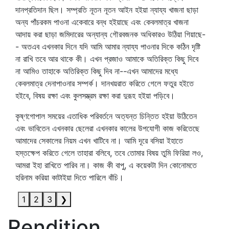
দানপ্রতিদান ছিল। সম্প্রতি নূতন নূতন আইন হইয়া ন্যায্য খাজনা ছাড়া
অন্য পাঁচরকম পাওনা একেবারে বন্ধ হইয়াছে এবং কেবলমাত্র খাজনা
আদায় করা ছাড়া জমিদারের অন্যান্য গৌরবজনক অধিকারও উঠিয়া গিয়াছে-
- অতএব এখনকার দিনে যদি আমি আমার ন্যায্য পাওনার দিকে কঠিন দৃষ্টি
না রাখি তবে আর থাকে কী। এখন প্রজাও আমাকে অতিরিক্ত কিছু দিবে
না আমিও তাহাকে অতিরিক্ত কিছু দিব না--এখন আমাদের মধ্যে
কেবলমাত্র দেনাপাওনার সম্পর্ক। দানখয়রাত করিতে গেলে ফতুর হইতে
হইবে, বিষয় রক্ষা এবং কুলসম্ভ্রম রক্ষা করা দুরূহ হইয়া পড়িবে।
কৃষ্ণগোপাল সময়ের এতাধিক পরিবর্তনে অত্যন্ত চিন্তিত হইয়া উঠিতেন
এবং ভাবিতেন এখনকার ছেলেরা এখনকার কালের উপযোগী কাজ করিতেছে
আমাদের সেকালের নিয়ম এখন খাটিবে না। আমি দূরে বসিয়া ইহাতে
হস্তক্ষেপ করিতে গেলে তাহারা বলিবে, তবে তোমার বিষয় তুমি ফিরিয়া লও,
আমরা ইহা রাখিতে পারিব না। কাজ কী বাপু, এ কয়েকটা দিন কোনোমতে
হরিনাম করিয়া কাটাইয়া দিতে পারিলে বাঁচি।
1
2
3
❯
Rendition