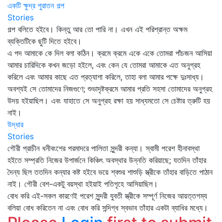
একটি ক্ষুদ্র পুরাতন গল্প
Stories
গল্প বলিতে হইবে। কিন্তু আর তো পারি না। এখন এই পরিশ্রান্ত অক্ষম
ব্যক্তিটিকে ছুটি দিতে হইবে।
এ পদ আমাকে কে দিল বলা কঠিন। ক্রমে ক্রমে একে একে তোমরা পাঁচজন আসিয়া
আমার চারিদিকে কখন জড়ো হইলে, এবং কেন যে তোমরা আমাকে এত অনুগ্রহ
করিলে এবং আমার কাছে এত প্রত্যাশা করিলে, তাহা বলা আমার পক্ষে দুঃসাধ্য।
অবশ্যই সে তোমাদের নিজগুণে; শুভাদৃষ্টক্রমে আমার প্রতি সহসা তোমাদের অনুগ্রহ
উদয় হইয়াছিল। এবং যাহাতে সে অনুগ্রহ রক্ষা হয় সাধ্যমতো সে চেষ্টার ত্রুটি হয়
নাই।
উদ্ধার
Stories
গৌরী প্রাচীন ধনীবংশের পরমাদরে পালিতা সুন্দরী কন্যা। স্বামী পরেশ হীনাবস্থা
হইতে সম্প্রতি নিজের উপার্জনে কিঞ্চিৎ অবস্থার উন্নতি করিয়াছে; যতদিন তাঁহার
দৈন্য ছিল ততদিন কন্যার কষ্ট হইবে ভয়ে শ্বশুর শাশুড়ি স্ত্রীকে তাঁহার বাড়িতে পাঠান
নাই। গৌরী বেশ-একটু বয়স্থা হইয়াই পতিগৃহে আসিয়াছিল।
বোধ করি এই-সকল কারণেই পরেশ সুন্দরী যুবতী স্ত্রীকে সম্পূর্ণ নিজের আয়ত্তগম্য
বলিয়া বোধ করিতেন না এবং বোধ করি সন্দিগ্ধ স্বভাব তাঁহার একটা ব্যাধির মধ্যে।