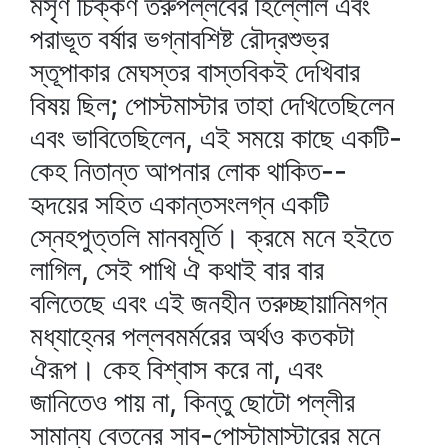
মসৃণ চিক্কণ তরুপল্লবের হিল্লোল এবং
পরাভূত বর্ষার ভগ্নাবশিষ্ট রৌদ্রশুভ্র
স্তূপাকার মেঘস্তর বাস্তবিকই দেখিবার
বিষয় ছিল; পোস্টমাস্টার তাহা দেখিতেছিলেন
এবং ভাবিতেছিলেন, এই সময়ে কাছে একটি-
কেহ নিতান্ত আপনার লোক থাকিত--
হৃদয়ের সহিত একান্তসংলগ্ন একটি
স্নেহপুত্তলি মানবমূর্তি। ক্রমে মনে হইতে
লাগিল, সেই পাখি ঐ কথাই বার বার
বলিতেছে এবং এই জনহীন তরুচ্ছায়ানিমগ্ন
মধ্যাহ্নের পল্লবমর্মরের অর্থও কতকটা
ঐরূপ। কেহ বিশ্বাস করে না, এবং
জানিতেও পায় না, কিন্তু ছোটো পল্লীর
সামান্য বেতনের সাব-পোস্টামাস্টারের মনে