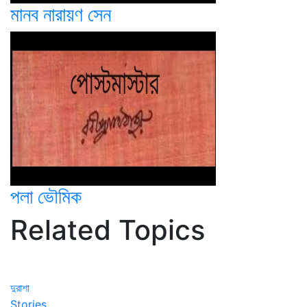
মানব নারায়ণ সেন
পলা ভৌমিক
Related Topics
দুরাশা
Stories