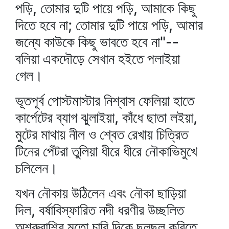
পড়ি, তোমার দুটি পায়ে পড়ি, আমাকে কিছু
দিতে হবে না; তোমার দুটি পায়ে পড়ি, আমার
জন্যে কাউকে কিছু ভাবতে হবে না"--
বলিয়া একদৌড়ে সেখান হইতে পলাইয়া
গেল।
ভূতপূর্ব পোস্টমাস্টার নিশ্বাস ফেলিয়া হাতে
কার্পেটের ব্যাগ ঝুলাইয়া, কাঁধে ছাতা লইয়া,
মুটের মাথায় নীল ও শ্বেত রেখায় চিত্রিত
টিনের পেঁটরা তুলিয়া ধীরে ধীরে নৌকাভিমুখে
চলিলেন।
যখন নৌকায় উঠিলেন এবং নৌকা ছাড়িয়া
দিল, বর্ষাবিস্ফারিত নদী ধরণীর উচ্ছলিত
অশ্রুরাশির মতো চারি দিকে ছলছল করিতে