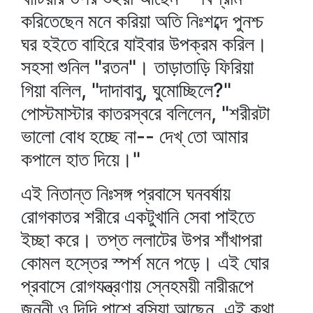
করিতেছেন মনে করিয়া অতি নিঃশব্দে পুনশ্চ
ঘর হইতে বাহিরে যাইবার উপক্রম করিল।
সহসা শুনিল "রতন"। তাড়াতাড়ি ফিরিয়া
গিয়া বলিল, "দাদাবাবু, ঘুমোচ্ছিলে?"
পোস্টমাস্টার কাতরস্বরে বলিলেন, "শরীরটা
ভালো বোধ হচ্ছে না-- দেখ্‌ তো আমার
কপালে হাত দিয়ে।"
এই নিতান্ত নিঃসঙ্গ প্রবাসে ঘনবর্ষায়
রোগকাতর শরীরে একটুখানি সেবা পাইতে
ইচ্ছা করে। তপ্ত ললাটের উপর শাঁখাপরা
কোমল হস্তের স্পর্শ মনে পড়ে। এই ঘোর
প্রবাসে রোগযন্ত্রণায় স্নেহময়ী নারীরূপে
জননী ও দিদি পাশে বসিয়া আছেন, এই কথা