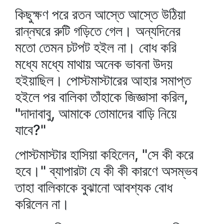
কিছুক্ষণ পরে রতন আস্তে আস্তে উঠিয়া
রান্নঘরে রুটি গড়িতে গেল। অন্যদিনের
মতো তেমন চটপট হইল না। বোধ করি
মধ্যে মধ্যে মাথায় অনেক ভাবনা উদয়
হইয়াছিল। পোস্টমাস্টারের আহার সমাপ্ত
হইলে পর বালিকা তাঁহাকে জিজ্ঞাসা করিল,
"দাদাবাবু, আমাকে তোমাদের বাড়ি নিয়ে
যাবে?"
পোস্টমাস্টার হাসিয়া কহিলেন, "সে কী করে
হবে।" ব্যাপারটা যে কী কী কারণে অসম্ভব
তাহা বালিকাকে বুঝানো আবশ্যক বোধ
করিলেন না।