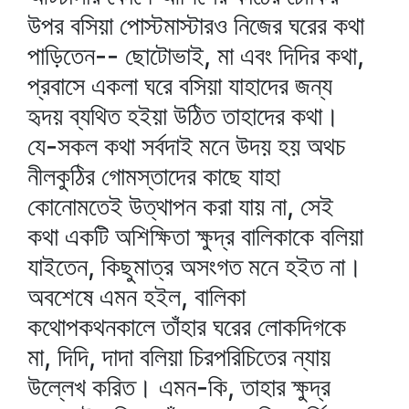
উপর বসিয়া পোস্টমাস্টারও নিজের ঘরের কথা
পাড়িতেন-- ছোটোভাই, মা এবং দিদির কথা,
প্রবাসে একলা ঘরে বসিয়া যাহাদের জন্য
হৃদয় ব্যথিত হইয়া উঠিত তাহাদের কথা।
যে-সকল কথা সর্বদাই মনে উদয় হয় অথচ
নীলকুঠির গোমস্তাদের কাছে যাহা
কোনোমতেই উত্থাপন করা যায় না, সেই
কথা একটি অশিক্ষিতা ক্ষুদ্র বালিকাকে বলিয়া
যাইতেন, কিছুমাত্র অসংগত মনে হইত না।
অবশেষে এমন হইল, বালিকা
কথোপকথনকালে তাঁহার ঘরের লোকদিগকে
মা, দিদি, দাদা বলিয়া চিরপরিচিতের ন্যায়
উল্লেখ করিত। এমন-কি, তাহার ক্ষুদ্র