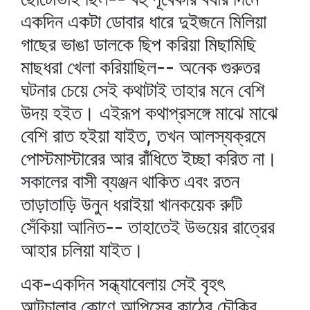
একদিন একটা ডোবার ধারে দুইজনে মিলিয়া
গাছের ভাঙা ডালকে ছিপ করিয়া মিছামিছি
মাছধরা খেলা করিয়াছিল-- অনেক গুরুতর
ঘটনার চেয়ে সেই কথাটাই তাহার মনে বেশি
উদয় হইত। এইরূপ কথাপ্রসঙ্গে মাঝে মাঝে
বেশি রাত হইয়া যাইত, তখন আলস্যক্রমে
পোস্টমাস্টারের আর রাঁধিতে ইচ্ছা করিত না।
সকালের বাসী ব্যঞ্জন থাকিত এবং রতন
তাড়াতাড়ি উনুন ধরাইয়া খানকয়েক রুটি
সেঁকিয়া আনিত-- তাহাতেই উভয়ের রাত্রের
আহার চলিয়া যাইত।
এক-একদিন সন্ধ্যাবেলায় সেই বৃহৎ
আটচালার কোণে আপিসের কাঠের চৌকির