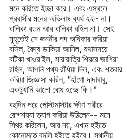
মনে করিতে ইচ্ছা করে। এবং এস্থলে
প্রবাসীর মনের অভিলাষ ব্যর্থ হইল না।
বালিকা রতন আর বালিকা রহিল না। সেই
মুহূর্তেই সে জননীর পদ অধিকার করিয়া
বসিল, বৈদ্য ডাকিয়া আনিল, যথাসময়ে
বটিকা খাওয়াইল, সারারাত্রি শিয়রে জাগিয়া
রহিল, আপনি পথ্য রাঁধিয়া দিল, এবং শতবার
করিয়া জিজ্ঞাসা করিল, "হাঁগো দাদাবাবু,
একটুখানি ভালো বোধ হচ্ছে কি।"
বহুদিন পরে পোস্টমাস্টার ক্ষীণ শরীরে
রোগশয্যা ত্যাগ করিয়া উঠিলেন-- মনে
স্থির করিলেন, আর নয়, এখান হইতে
কোনোমতে বদলি হইতে হইবে। স্থানীয়