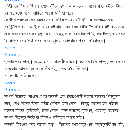
দার্জিলিঙে গিয়া দেখিলাম, মেঘে বৃষ্টিতে দশ দিক আচ্ছন্ন। ঘরের বাহির হইতে ইচ্ছা
হয় না, ঘরের মধ্যে থাকিতে আরো অনিচ্ছা জন্মে।
হোটেলে প্রাতঃকালের আহার সমাধা করিয়া পায়ে মোটা বুট এবং আপাদমস্তক
ম্যাকিন্টশ পরিয়া বেড়াইতে বাহির হইয়াছি। ক্ষণে ক্ষণে টিপ্‌ টিপ্‌ করিয়া বৃষ্টি পড়িতেছে
এবং সর্বত্র ঘন মেঘের কুজ্ঝটিকায় মনে হইতেছে, যেন বিধাতা হিমালয়পর্বতসুদ্ধ সমস্ত
বিশ্বচিত্র রবার দিয়া ঘষিয়া ঘষিয়া মুছিয়া ফেলিবার উপক্রম করিয়াছেন।
সওগাত
Stories
পুজোর পরব কাছে। ভাণ্ডার নানা সামগ্রীতে ভরা। কত বেনারসি কাপড়, কত সোনার
অলংকার; আর ভাণ্ড ভ'রে ক্ষীর দই, পাত্র ভ'রে মিষ্টান্ন।
মা সওগাত পাঠাচ্ছেন।
ব্যবধান
Stories
সম্পর্ক মিলাইয়া দেখিতে গেলে বনমালী এবং হিমাংশুমালী উভয়ে মামাতো পিসতুতো
ভাই; সেও অনেক হিসাব করিয়া দেখিলে তবে মেলে। কিন্তু ইহাদের দুই পরিবার
বহুকাল হইতে প্রতিবেশী, মাঝে কেবল একটা বাগানের ব্যবধান, এইজন্য ইহাদের
সম্পর্ক নিতান্ত নিকট না হইলেও ঘনিষ্ঠতার অভাব নাই।
বনমালী হিমাংশুর চেয়ে অনেক বড়ো। হিমাংশুর যখন দন্ত এবং বাক্যস্ফূর্তি হয় নাই,