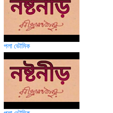
পলা ভৌমিক