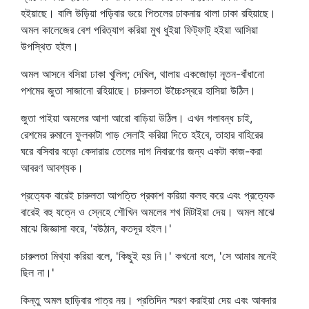
হইয়াছে। বালি উড়িয়া পড়িবার ভয়ে পিতলের ঢাকনায় থালা ঢাকা রহিয়াছে।
অমল কালেজের বেশ পরিত্যাগ করিয়া মুখ ধুইয়া ফিট্‌ফাট্‌ হইয়া আসিয়া
উপস্থিত হইল।
অমল আসনে বসিয়া ঢাকা খুলিল; দেখিল, থালায় একজোড়া নূতন-বাঁধানো
পশমের জুতা সাজানো রহিয়াছে। চারুলতা উচ্চৈঃস্বরে হাসিয়া উঠিল।
জুতা পাইয়া অমলের আশা আরো বাড়িয়া উঠিল। এখন গলাবন্ধ চাই,
রেশমের রুমালে ফুলকাটা পাড় সেলাই করিয়া দিতে হইবে, তাহার বাহিরের
ঘরে বসিবার বড়ো কেদারায় তেলের দাগ নিবারণের জন্য একটা কাজ-করা
আবরণ আবশ্যক।
প্রত্যেক বারেই চারুলতা আপত্তি প্রকাশ করিয়া কলহ করে এবং প্রত্যেক
বারেই বহু যত্নে ও স্নেহে শৌখিন অমলের শখ মিটাইয়া দেয়। অমল মাঝে
মাঝে জিজ্ঞাসা করে, 'বউঠান, কতদূর হইল।'
চারুলতা মিথ্যা করিয়া বলে, 'কিছুই হয় নি।' কখনো বলে, 'সে আমার মনেই
ছিল না।'
কিন্তু অমল ছাড়িবার পাত্র নয়। প্রতিদিন স্মরণ করাইয়া দেয় এবং আবদার