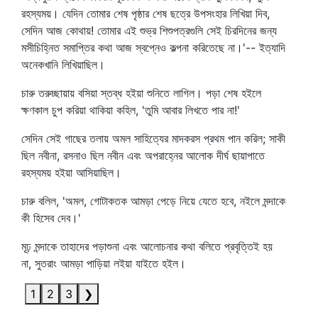
রহস্যময়। যেদিন তোমার শেষ পৃষ্ঠার শেষ ছত্রে উপসংহার লিখিয়া দিব,
সেদিন আজ কোথায়! তোমার এই শুভ্র শিশুপত্রগুলি সেই চিরদিনের জন্য
মসীচিহ্নিত সমাপ্তির কথা আজ স্বপ্নেও কল্পনা করিতেছে না।'-- ইত্যাদি
অনেকখানি লিখিয়াছিল।
চারু তরুচ্ছায়ায় বসিয়া স্তব্ধ হইয়া শুনিতে লাগিল। পড়া শেষ হইলে
ক্ষণকাল চুপ করিয়া থাকিয়া কহিল, 'তুমি আবার লিখতে পার না!'
সেদিন সেই গাছের তলায় অমল সাহিত্যের মাদকরস প্রথম পান করিল; সাকী
ছিল নবীনা, রসনাও ছিল নবীন এবং অপরাহ্নের আলোক দীর্ঘ ছায়াপাতে
রহস্যময় হইয়া আসিয়াছিল।
চারু বলিল, 'অমল, গোটাকতক আমড়া পেড়ে নিয়ে যেতে হবে, নইলে মন্দাকে
কী হিসেব দেব।'
মূঢ় মন্দাকে তাহাদের পড়াশুনা এবং আলোচনার কথা বলিতে প্রবৃত্তিই হয়
না, সুতরাং আমড়া পাড়িয়া লইয়া যাইতে হইল।
1
2
3
❯