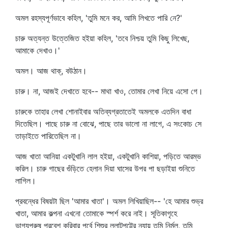
অমল রহস্যপূর্ণভাবে কহিল, 'তুমি মনে কর, আমি লিখতে পারি নে?'
চারু অত্যন্ত উত্তেজিত হইয়া কহিল, 'তবে নিশ্চয় তুমি কিছু লিখেছ,
আমাকে দেখাও।'
অমল। আজ থাক্‌, বউঠান।
চারু। না, আজই দেখাতে হবে-- মাথা খাও, তোমার লেখা নিয়ে এসো গে।
চারুকে তাহার লেখা শোনাইবার অতিব্যগ্রতাতেই অমলকে এতদিন বাধা
দিতেছিল। পাছে চারু না বোঝে, পাছে তার ভালো না লাগে, এ সংকোচ সে
তাড়াইতে পারিতেছিল না।
আজ খাতা আনিয়া একটুখানি লাল হইয়া, একটুখানি কাশিয়া, পড়িতে আরম্ভ
করিল। চারু গাছের গুঁড়িতে হেলান দিয়া ঘাসের উপর পা ছড়াইয়া শুনিতে
লাগিল।
প্রবন্ধের বিষয়টা ছিল 'আমার খাতা'। অমল লিখিয়াছিল-- 'হে আমার শুভ্র
খাতা, আমার কল্পনা এখনো তোমাকে স্পর্শ করে নাই। সূতিকাগৃহে
ভাগ্যপুরুষ প্রবেশ করিবার পূর্বে শিশুর ললাটপট্টের ন্যায় তুমি নির্মল, তুমি