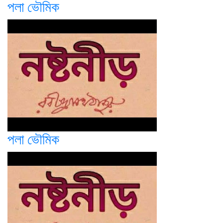
পলা ভৌমিক
পলা ভৌমিক