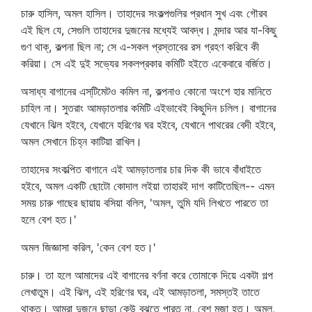
চারু হাসিল, অমল হাসিল। তাহাদের সংকল্পগুলির প্রধান সুখ এবং গৌরব
এই ছিল যে, সেগুলি তাহাদের দুজনের মধ্যেই আবদ্ধ। মন্দার আর যা-কিছু
গুণ থাক্‌, কল্পনা ছিল না; সে এ-সকল প্রস্তাবের রস গ্রহণ করিবে কী
করিয়া। সে এই দুই সভ্যের সকলপ্রকার কমিটি হইতে একেবারে বর্জিত।
অসাধ্য বাগানের এস্‌টিমেটও কমিল না, কল্পনাও কোনো অংশে হার মানিতে
চাহিল না। সুতরাং আমড়াতলার কমিটি এইভাবেই কিছুদিন চলিল। বাগানের
যেখানে ঝিল হইবে, যেখানে হরিণের ঘর হইবে, যেখানে পাথরের বেদী হইবে,
অমল সেখানে চিহ্ন কাটিয়া রাখিল।
তাহাদের সংকল্পিত বাগানে এই আমড়াতলার চার দিক কী ভাবে বাঁধাইতে
হইবে, অমল একটি ছোটো কোদাল লইয়া তাহারই দাগ কাটিতেছিল-- এমন
সময় চারু গাছের ছায়ায় বসিয়া বলিল, 'অমল, তুমি যদি লিখতে পারতে তা
হলে বেশ হত।'
অমল জিজ্ঞাসা করিল, 'কেন বেশ হত।'
চারু। তা হলে আমাদের এই বাগানের বর্ণনা করে তোমাকে দিয়ে একটা গল্প
লেখাতুম। এই ঝিল, এই হরিণের ঘর, এই আমড়াতলা, সমস্তই তাতে
থাকত। আমরা দুজনে ছাড়া কেউ বুঝতে পারত না, বেশ মজা হত। অমল,