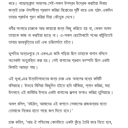
করে। নাছোড়বান্দা অমলের সেই-সকল উপদ্রব উদ্রেক করাইয়া দিবার
জন্যই চারু ঔদাসীন্য প্রকাশ করিয়া বিরোধের সৃষ্টি করে এবং হঠাৎ একদিন
তাহার প্রার্থনা পূরণ করিয়া দিয়া কৌতুক দেখে।
ধনীর সংসারে চারুকে আর কাহারো জন্য কিছু করিতে হয় না, কেবল অমল
তাহাকে কাজ না করাইয়া ছাড়ে না। এ-সকল ছোটোখাটো শখের খাটুনিতেই
তাহার হৃদয়বৃত্তির চর্চা এবং চরিতার্থতা হইত।
ভূপতির অন্তঃপুরে যে একখণ্ড জমি পড়িয়া ছিল তাহাকে বাগান বলিলে
অনেকটা অত্যুক্তি করা হয়। সেই বাগানের প্রধান বনস্পতি ছিল একটা
বিলাতি আমড়া গাছ।
এই ভূখণ্ডের উন্নতিসাধনের জন্য চারু এবং অমলের মধ্যে কমিটি
বসিয়াছে। উভয়ে মিলিয়া কিছুদিন হইতে ছবি আঁকিয়া, প্লান করিয়া, মহা
উৎসাহে এই জমিটার উপরে একটা বাগানের কল্পনা ফলাও করিয়া তুলিয়াছে।
অমল বলিল, 'বউঠান, আমাদের এই বাগানে সেকালের রাজকন্যার মতো
তোমাকে নিজের হাতে গাছে জল দিতে হবে।'
চারু কহিল, 'আর ঐ পশ্চিমের কোনটাতে একটা কুঁড়ে তৈরি করে নিতে হবে,