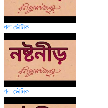
পলা ভৌমিক
পলা ভৌমিক