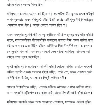
তাহার প্রধান লক্ষের বিষয় ছিল।
ধনীগৃহে চারুলতার কোনো কর্ম ছিল না। ফলপরিণামহীন ফুলের মতো পরিপূর্ণ
অনাবশ্যকতার মধ্যে পরিস্ফুট হইয়া উঠাই তাহার চেষ্টাশূন্য দীর্ঘ দিনরাত্রির
একমাত্র কাজ ছিল। তাহার কোনো অভাব ছিল না।
এমন অবস্থার সুযোগ পাইলে বধূ স্বামীকে লইয়া অত্যন্ত বাড়াবাড়ি করিয়া
থাকে, দাম্পত্যলীলার সীমান্তনীতি সংসারের সমস্ত সীমা লঙ্ঘন করিয়া সময়
হইতে অসময়ে এবং বিহিত হইতে অবিহিতে গিয়া উত্তীর্ণ হয়। চারুলতার
সে সুযোগ ছিল না। কাগজের আবরণ ভেদ করিয়া স্বামীকে অধিকার করা
তাহার পক্ষে দুরূহ হইয়াছিল।
যুবতী স্ত্রীর প্রতি মনোযোগ আকর্ষণ করিয়া কোনো আত্মীয়া তাহাকে ভর্ৎসনা
করিলে ভূপতি একবার সচেতন হইয়া কহিল, 'তাই তো, চারুর একজন কেউ
সঙ্গিনী থাকা উচিত, ও বেচারার কিছুই করিবার নাই।'
শ্যালক উমাপতিকে কহিল, 'তোমার স্ত্রীকে আমাদের এখানে আনিয়া রাখো-
না-- সমবয়সি স্ত্রীলোক কেহ কাছে নাই, চারুর নিশ্চয়ই ভারি ফাঁকা ঠেকে।'
স্ত্রীসঙ্গের অভাবই চারুর পক্ষে অত্যন্ত শোকাবহ, সম্পাদক এইরূপ বুঝিল