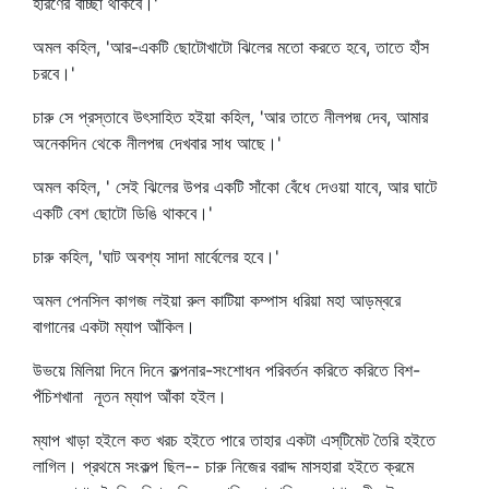
হরিণের বাচ্ছা থাকবে।'
অমল কহিল, 'আর-একটি ছোটোখাটো ঝিলের মতো করতে হবে, তাতে হাঁস
চরবে।'
চারু সে প্রস্তাবে উৎসাহিত হইয়া কহিল, 'আর তাতে নীলপদ্ম দেব, আমার
অনেকদিন থেকে নীলপদ্ম দেখবার সাধ আছে।'
অমল কহিল, ' সেই ঝিলের উপর একটি সাঁকো বেঁধে দেওয়া যাবে, আর ঘাটে
একটি বেশ ছোটো ডিঙি থাকবে।'
চারু কহিল, 'ঘাট অবশ্য সাদা মার্বেলের হবে।'
অমল পেনসিল কাগজ লইয়া রুল কাটিয়া কম্পাস ধরিয়া মহা আড়ম্বরে
বাগানের একটা ম্যাপ আঁকিল।
উভয়ে মিলিয়া দিনে দিনে কল্পনার-সংশোধন পরিবর্তন করিতে করিতে বিশ-
পঁচিশখানা নূতন ম্যাপ আঁকা হইল।
ম্যাপ খাড়া হইলে কত খরচ হইতে পারে তাহার একটা এস্‌টিমেট তৈরি হইতে
লাগিল। প্রথমে সংকল্প ছিল-- চারু নিজের বরাদ্দ মাসহারা হইতে ক্রমে