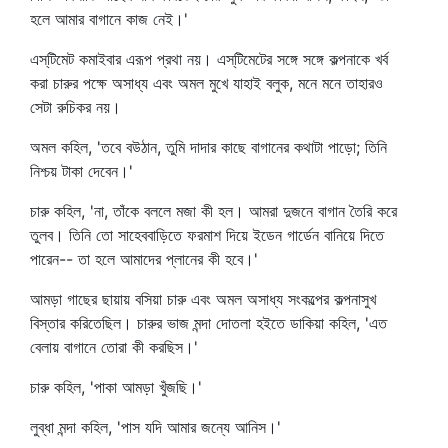
হলে আমার বাগানে কাজ নেই।'
এস্‌টিমেট কমাইবার এরূপ প্রথা নয়। এস্‌টিমেটের সঙ্গে সঙ্গে কল্পনাকে খর্ব
করা চারুর পক্ষে অসাধ্য এবং অমল মুখে যাহাই বলুক, মনে মনে তাহারও
সেটা রুচিকর নয়।
অমল কহিল, 'তবে বউঠান, তুমি দাদার কাছে বাগানের কথাটা পাড়ো; তিনি
নিশ্চয় টাকা দেবেন।'
চারু কহিল, 'না, তাঁকে বললে মজা কী হল। আমরা দুজনে বাগান তৈরি করে
তুলব। তিনি তো সাহেববাড়িতে ফরমাশ দিয়ে ইডেন গার্ডেন বানিয়ে দিতে
পারেন-- তা হলে আমাদের প্লানের কী হবে।'
আমড়া গাছের ছায়ায় বসিয়া চারু এবং অমল অসাধ্য সংকল্পের কল্পনাসুখ
বিস্তার করিতেছিল। চারুর ভাজ মন্দা দোতলা হইতে ডাকিয়া কহিল, 'এত
বেলায় বাগানে তোরা কী করছিস।'
চারু কহিল, 'পাকা আমড়া খুঁজছি।'
লুব্ধা মন্দা কহিল, 'পাস যদি আমার জন্যে আনিস।'