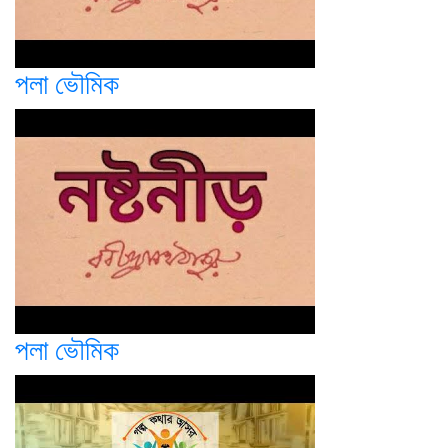
পলা ভৌমিক
পলা ভৌমিক