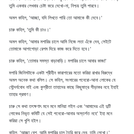
তুমি একবার লেখবার চেষ্টা করে দেখো-না, নিশ্চয় তুমি পারবে।
অমল কহিল, 'আচ্ছা, যদি লিখতে পারি তো আমাকে কী দেবে।'
চারু কহিল, 'তুমি কী চাও।'
অমল কহিল, 'আমার মশারির চালে আমি নিজে লতা এঁকে দেব, সেইটে
তোমাকে আগাগোড়া রেশম দিয়ে কাজ করে দিতে হবে।'
চারু কহিল, 'তোমার সমস্ত বাড়াবাড়ি। মশারির চালে আবার কাজ!'
মশারি জিনিসটাকে একটা শ্রীহীন কারাগারের মতো করিয়া রাখার বিরুদ্ধে
অমল অনেক কথা বলিল। সে কহিল, সংসারের পনেরো-আনা লোকের যে
সৌন্দর্যবোধ নাই এবং কুশ্রীতা তাহাদের কাছে কিছুমাত্র পীড়াকর নহে ইহাই
তাহার প্রমাণ।
চারু সে কথা তৎক্ষণাৎ মনে মনে মানিয়া লইল এবং 'আমাদের এই দুটি
লোকের নিভৃত কমিটি যে সেই পনেরো-আনার অস্তর্গত নহে' ইহা মনে
করিয়া সে খুশি হইল।
কহিল, 'আচ্ছা বেশ, আমি মশারির চাল তৈরি করে দেব, তুমি লেখো।'