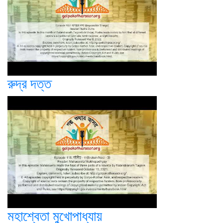
রুদ্র দত্ত
মহাশ্বেতা মুখোপাধ্যায়