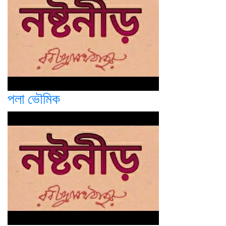
পলা ভৌমিক