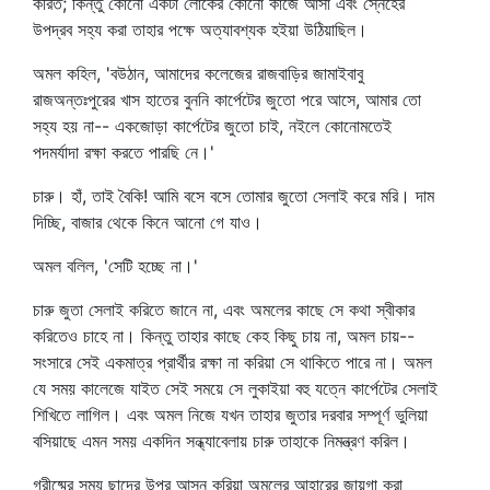
করিত; কিন্তু কোনো একটা লোকের কোনো কাজে আসা এবং স্নেহের
উপদ্রব সহ্য করা তাহার পক্ষে অত্যাবশ্যক হইয়া উঠিয়াছিল।
অমল কহিল, 'বউঠান, আমাদের কলেজের রাজবাড়ির জামাইবাবু
রাজঅন্তঃপুরের খাস হাতের বুননি কার্পেটের জুতো পরে আসে, আমার তো
সহ্য হয় না-- একজোড়া কার্পেটের জুতো চাই, নইলে কোনোমতেই
পদমর্যাদা রক্ষা করতে পারছি নে।'
চারু। হাঁ, তাই বৈকি! আমি বসে বসে তোমার জুতো সেলাই করে মরি। দাম
দিচ্ছি, বাজার থেকে কিনে আনো গে যাও।
অমল বলিল, 'সেটি হচ্ছে না।'
চারু জুতা সেলাই করিতে জানে না, এবং অমলের কাছে সে কথা স্বীকার
করিতেও চাহে না। কিন্তু তাহার কাছে কেহ কিছু চায় না, অমল চায়--
সংসারে সেই একমাত্র প্রার্থীর রক্ষা না করিয়া সে থাকিতে পারে না। অমল
যে সময় কালেজে যাইত সেই সময়ে সে লুকাইয়া বহু যত্নে কার্পেটের সেলাই
শিখিতে লাগিল। এবং অমল নিজে যখন তাহার জুতার দরবার সম্পূর্ণ ভুলিয়া
বসিয়াছে এমন সময় একদিন সন্ধ্যাবেলায় চারু তাহাকে নিমন্ত্রণ করিল।
গ্রীষ্মের সময় ছাদের উপর আসন করিয়া অমলের আহারের জায়গা করা