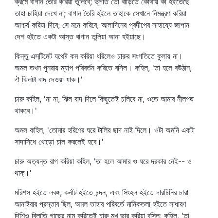
ক্রমে বাগান তৈরি করিয়া তুলিবে; ভূপতি তো বাড়িতে কোথায় কী হইতেছে
তাহা চাহিয়া দেখে না; বাগান তৈরি হইলে তাহাকে সেখানে নিমন্ত্রণ করিয়া
আশ্চর্য করিয়া দিবে; সে মনে করিবে, আলাদিনের প্রদীপের সাহায্যে জাপান
দেশ হইতে একটা আস্ত বাগান তুলিয়া আনা হইয়াছে।
কিন্তু এস্‌টিমেট যথেষ্ট কম করিয়া ধরিলেও চারুর সংগতিতে কুলায় না।
অমল তখন পুনরায় ম্যাপ পরিবর্তন করিতে বসিল। কহিল, 'তা হলে বউঠান,
ঐ ঝিলটা বাদ দেওয়া যাক।'
চারু কহিল, 'না না, ঝিল বাদ দিলে কিছুতেই চলিবে না, ওতে আমার নীলপদ্ম
থাকবে।'
অমল কহিল, 'তোমার হরিণের ঘরে টালির ছাদ নাই দিলে। ওটা অমনি একটা
সাদাসিধে খোড়ো চাল করলেই হবে।'
চারু অত্যন্ত রাগ করিয়া কহিল, 'তা হলে আমার ও ঘরে দরকার নেই-- ও
থাক্‌।'
মরিশস হইতে লবঙ্গ, কর্নাট হইতে চন্দন, এবং সিংহল হইতে দারচিনির চারা
আনাইবার প্রস্তাব ছিল, অমল তাহার পরিবর্তে মানিকতলা হইতে সাধারণ
দিশিও বিলাতি গাছের নাম করিতেই চারু মুখ ভার করিয়া বসিল; কহিল, 'তা