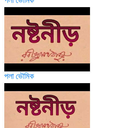
পলা ভৌমিক
পলা ভৌমিক