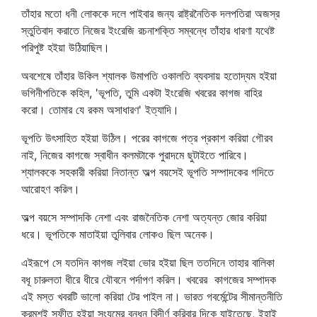
তাঁহার মতো ধনী লোককে দলে পাইবার জন্য রাষ্ট্রনৈতিক দলপতিরা অজস্র
স্তুতিবাদ করাতে নিজের ইংরেজি রচনাশক্তি সম্বন্ধে তাঁহার ধারণা যথেষ্ট
পরিপুষ্ট হইয়া উঠিয়াছিল।
অবশেষে তাঁহার উকিল শ্যালক উমাপতি ওকালতি ব্যবসায় হতোদ্যম হইয়া
ভগিনীপতিকে কহিল, 'ভূপতি, তুমি একটা ইংরেজি খবরের কাগজ বাহির
করো। তোমার যে রকম অসাধারণ' ইত্যাদি।
ভূপতি উৎসাহিত হইয়া উঠিল। পরের কাগজে পত্র প্রকাশ করিয়া গৌরব
নাই, নিজের কাগজে স্বাধীন কলমটাকে পুরাদমে ছুটাইতে পারিবে।
শ্যালককে সহকারী করিয়া নিতান্ত অল্প বয়সেই ভূপতি সম্পাদকের গদিতে
আরোহণ করিল।
অল্প বয়সে সম্পাদকি নেশা এবং রাজনৈতিক নেশা অত্যন্ত জোর করিয়া
ধরে। ভূপতিকে মাতাইয়া তুলিবার লোকও ছিল অনেক।
এইরূপে সে যতদিন কাগজ লইয়া ভোর হইয়া ছিল ততদিনে তাহার বালিকা
বধূ চারুলতা ধীরে ধীরে যৌবনে পর্দাপণ করিল। খবরের কাগজের সম্পাদক
এই মস্ত খবরটি ভালো করিয়া টের পাইল না। ভারত গবর্মেন্টের সীমান্তনীতি
ক্রমশই স্ফীত হইয়া সংযমের বন্ধন বিদীর্ণ করিবার দিকে যাইতেছে, ইহাই