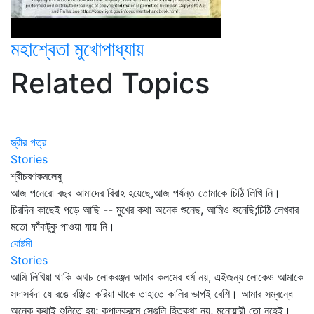
মহাশ্বেতা মুখোপাধ্যায়
Related Topics
স্ত্রীর পত্র
Stories
শ্রীচরণকমলেষু
আজ পনেরো বছর আমাদের বিবাহ হয়েছে,আজ পর্যন্ত তোমাকে চিঠি লিখি নি।
চিরদিন কাছেই পড়ে আছি -- মুখের কথা অনেক শুনেছ, আমিও শুনেছি;চিঠি লেখবার
মতো ফাঁকটুকু পাওয়া যায় নি।
বোষ্টমী
Stories
আমি লিখিয়া থাকি অথচ লোকরঞ্জন আমার কলমের ধর্ম নয়, এইজন্য লোকেও আমাকে
সদাসর্বদা যে রঙে রঞ্জিত করিয়া থাকে তাহাতে কালির ভাগই বেশি। আমার সম্বন্ধে
অনেক কথাই শুনিতে হয়; কপালক্রমে সেগুলি হিতকথা নয়, মনোয়ারী তো নহেই।