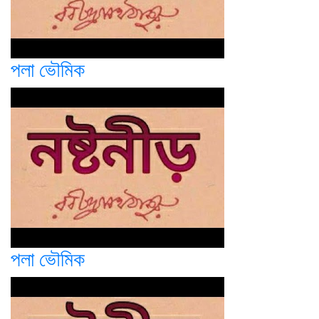
পলা ভৌমিক
পলা ভৌমিক