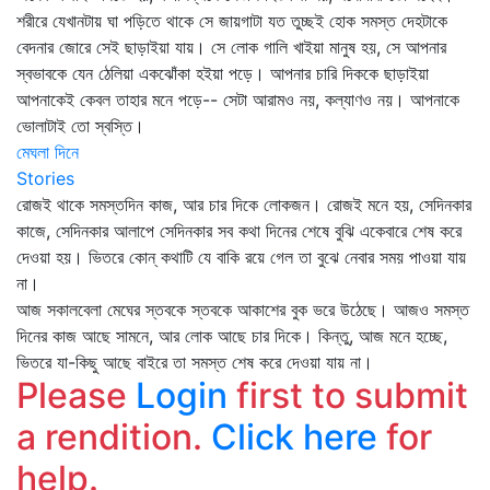
শরীরে যেখানটায় ঘা পড়িতে থাকে সে জায়গাটা যত তুচ্ছই হোক সমস্ত দেহটাকে
বেদনার জোরে সেই ছাড়াইয়া যায়। সে লোক গালি খাইয়া মানুষ হয়, সে আপনার
স্বভাবকে যেন ঠেলিয়া একঝোঁকা হইয়া পড়ে। আপনার চারি দিককে ছাড়াইয়া
আপনাকেই কেবল তাহার মনে পড়ে-- সেটা আরামও নয়, কল্যাণও নয়। আপনাকে
ভোলাটাই তো স্বস্তি।
মেঘলা দিনে
Stories
রোজই থাকে সমস্তদিন কাজ, আর চার দিকে লোকজন। রোজই মনে হয়, সেদিনকার
কাজে, সেদিনকার আলাপে সেদিনকার সব কথা দিনের শেষে বুঝি একেবারে শেষ করে
দেওয়া হয়। ভিতরে কোন্‌ কথাটি যে বাকি রয়ে গেল তা বুঝে নেবার সময় পাওয়া যায়
না।
আজ সকালবেলা মেঘের স্তবকে স্তবকে আকাশের বুক ভরে উঠেছে। আজও সমস্ত
দিনের কাজ আছে সামনে, আর লোক আছে চার দিকে। কিন্তু, আজ মনে হচ্ছে,
ভিতরে যা-কিছু আছে বাইরে তা সমস্ত শেষ করে দেওয়া যায় না।
Please
Login
first to submit
a rendition.
Click here
for
help.