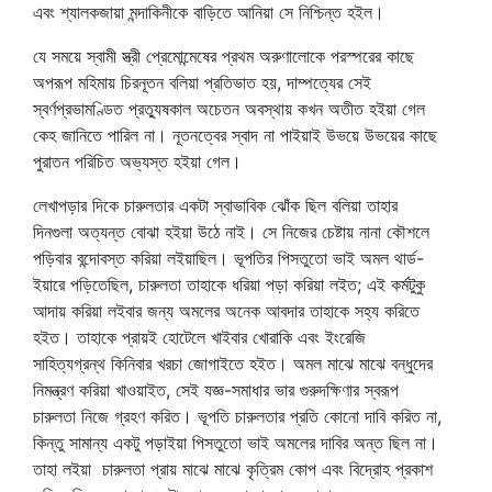
এবং শ্যালকজায়া মন্দাকিনীকে বাড়িতে আনিয়া সে নিশ্চিন্ত হইল।
যে সময়ে স্বামী স্ত্রী প্রেমোন্মেষের প্রথম অরুণালোকে পরস্পরের কাছে
অপরূপ মহিমায় চিরনূতন বলিয়া প্রতিভাত হয়, দাম্পত্যের সেই
স্বর্ণপ্রভামণ্ডিত প্রত্যুষকাল অচেতন অবস্থায় কখন অতীত হইয়া গেল
কেহ জানিতে পারিল না। নূতনত্বের স্বাদ না পাইয়াই উভয়ে উভয়ের কাছে
পুরাতন পরিচিত অভ্যস্ত হইয়া গেল।
লেখাপড়ার দিকে চারুলতার একটা স্বাভাবিক ঝোঁক ছিল বলিয়া তাহার
দিনগুলা অত্যন্ত বোঝা হইয়া উঠে নাই। সে নিজের চেষ্টায় নানা কৌশলে
পড়িবার বন্দোবস্ত করিয়া লইয়াছিল। ভূপতির পিসতুতো ভাই অমল থার্ড-
ইয়ারে পড়িতেছিল, চারুলতা তাহাকে ধরিয়া পড়া করিয়া লইত; এই কর্মটুকু
আদায় করিয়া লইবার জন্য অমলের অনেক আবদার তাহাকে সহ্য করিতে
হইত। তাহাকে প্রায়ই হোটেলে খাইবার খোরাকি এবং ইংরেজি
সাহিত্যগ্রন্থ কিনিবার খরচা জোগাইতে হইত। অমল মাঝে মাঝে বন্ধুদের
নিমন্ত্রণ করিয়া খাওয়াইত, সেই যজ্ঞ-সমাধার ভার গুরুদক্ষিণার স্বরূপ
চারুলতা নিজে গ্রহণ করিত। ভূপতি চারুলতার প্রতি কোনো দাবি করিত না,
কিন্তু সামান্য একটু পড়াইয়া পিসতুতো ভাই অমলের দাবির অন্ত ছিল না।
তাহা লইয়া চারুলতা প্রায় মাঝে মাঝে কৃত্রিম কোপ এবং বিদ্রোহ প্রকাশ