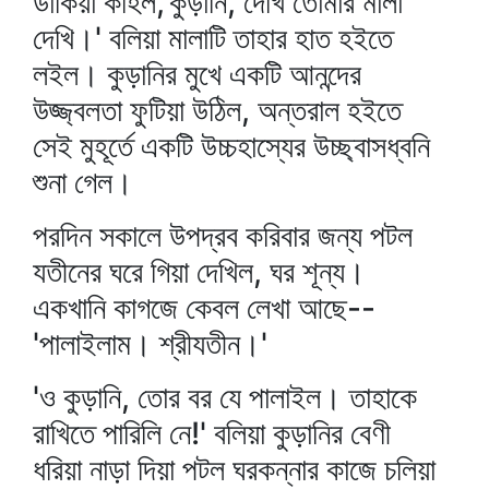
ডাকিয়া কহিল,'কুড়ানি, দেখি তোমার মালা
দেখি।' বলিয়া মালাটি তাহার হাত হইতে
লইল। কুড়ানির মুখে একটি আনন্দের
উজ্জ্বলতা ফুটিয়া উঠিল, অন্তরাল হইতে
সেই মুহূর্তে একটি উচ্চহাস্যের উচ্ছ্বাসধ্বনি
শুনা গেল।
পরদিন সকালে উপদ্রব করিবার জন্য পটল
যতীনের ঘরে গিয়া দেখিল, ঘর শূন্য।
একখানি কাগজে কেবল লেখা আছে--
'পালাইলাম। শ্রীযতীন।'
'ও কুড়ানি, তোর বর যে পালাইল। তাহাকে
রাখিতে পারিলি নে!' বলিয়া কুড়ানির বেণী
ধরিয়া নাড়া দিয়া পটল ঘরকন্নার কাজে চলিয়া