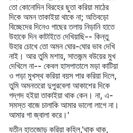
তো কোনোদিন বিরহের ছুতা করিয়া মাঠের
দিকে অমন তাকাইয়া থাকে না; অতিবড়ো
বিচ্ছেদের দিনেও গাছের তলায় নিড়ানি হাতে
উহাকে দিন কাটাইতে দেখিয়াছি-- কিন্তু
উহার চোখে তো অমন ঘোর-ঘোর ভাব দেখি
নাই। আর তুমি মশায়, সাতজন্ম বউয়ের মুখ
দেখিলে না-- কেবল হাসপাতালে মড়া কাটিয়া
ও পড়া মুখস্থ করিয়া বয়স পার করিয়া দিলে,
তুমি অমনতরো দুপুরবেলা আকাশের দিকে
গদ্‌গদ হইয়া তাকাইয়া থাক কেন। না, এ-
সমস্ত বাজে চালাকি আমার ভালো লাগে না।
আমার গা জ্বালা করে।'
যতীন হাতজোড় করিয়া কহিল,'থাক্‌ থাক্‌,