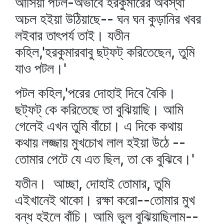
আসিয়া পটল-অভাবে হরকুমারের অবস্থা
অচল হইয়া উঠিয়াছে-- ঘন ঘন কুড়ানির খবর
লইবার তাৎপর্য তাই। যতীন
কহিল,'হরকুমারবাবু ছট্‌ফট্‌ করিতেছেন, তুমি
যাও পটল।'
পটল কহিল,'পরের দোহাই দিবে বৈকি।
ছট্‌ফট্‌ কে করিতেছে তা বুঝিয়াছি। আমি
গেলেই এখন তুমি বাঁচো। এ দিকে কথায়
কথায় লজ্জায় মুখচোখ লাল হইয়া উঠে --
তোমার পেটে যে এত ছিল, তা কে বুঝিবে।'
যতীন। আচ্ছা, দোহাই তোমার, তুমি
এইখানেই থাকো। রক্ষা করো--তোমার মুখ
বন্ধ হইলে বাঁচি। আমি ভুল বুঝিয়াছিলাম--