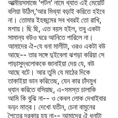
আত্মীয়সমাজে 'পটল' নামে খ্যাত এই মেয়েটি
বলিয়া উঠিল,'আর মিথ্যা বড়াই করিতে হইবে
না। তোমার ইহজন্মের সব খবরই তো রাখি,
মশায়। ছি ছি, এত বয়স হইল, তবু একটা
সামান্য বউও ঘরে আনিতে পারিলে না।
আমাদের ঐ-যে ধনা মালীটা, ওরও একটা বউ
আছে-- তার সঙ্গে দুইবেলা ঝগড়া করিয়া সে
পাড়াসুদ্ধলোককে জানাইয়া দেয় যে, বউ
আছে বটে। আর তুমি যে মাঠের দিকে
তাকাইয়া ভান করিতেছ, যেন কার চাঁদমুখ
ধ্যান করিতে বসিয়াছ, এ-সমস্ত চালাকি
আমি কি বুঝি না-- ও কেবল লোক দেখাইবার
ভড়ং মাত্র। দেখো যতীন, চেনা বামুনের
পৈতের দরকার হয় না-- আমাদের ঐ ধনাটা