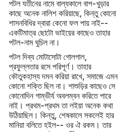
পটল যতীনের নামে বাল্যকালে বাপ-খুড়ার
কাছে অনেক নালিশ করিয়াছে, কিন্তু কোনো
শাসনবিধির দ্বারা কেনো ফল পায় নাই--
একটিমাত্র ছোটো ভাইয়ের কাছেও তাহার
পটল-নাম ঘুচিল না।
পটল দিব্য মোটাসোটা গোলগাল,
প্রফুল্লতার রসে পরিপূর্ণ। তাহার
কৌতুকহাস্য দমন করিয়া রাখে, সমাজে এমন
কোনো শক্তি ছিল না। শাশুড়ির কাছেও সে
কোনোদিন গাম্ভীর্য অবলম্বন করিতে পারে
নাই। প্রথম-প্রথম তা লইয়া অনেক কথা
উঠিয়াছিল। কিন্তু, শেষকালে সকলেই হার
মানিয়া বলিতে হইল-- ওর ঐ রকম। তার