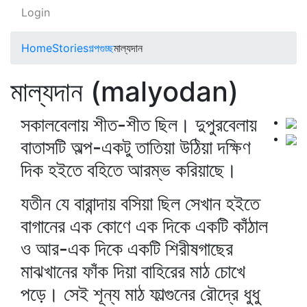
Login
Home
Stories
গল্পগুচ্ছ
মাল্যদান
মাল্যদান (malyodan)
সকালবেলায় শীত-শীত ছিল। দুপুরবেলায়
বাতাসটি অল্প-একটু তাতিয়া উঠিয়া দক্ষিণ
দিক হইতে বহিতে আরম্ভ করিয়াছে।
যতীন যে বারান্দায় বসিয়া ছিল সেখান হইতে
বাগানের এক কোণে এক দিকে একটি কাঁঠাল
ও আর-এক দিকে একটি শিরীষগাছের
মাঝখানের ফাঁক দিয়া বাহিরের মাঠ চোখে
পড়ে। সেই শূন্য মাঠ ফাল্গুনের রৌদ্রে ধুধু