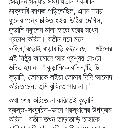
সেইদিন সন্ধ্যার সময় যতীন একখানি
ডাক্তারি কাগজ পড়িতেছিল, এমন সময়
ফুলের গন্ধে চকিত হইয়া উঠিয়া দেখিল,
কুড়ানি বকুলের মালা হাতে ঘরের মধ্যে
প্রবেশ করিল। যতীন মনে মনে
কহিল,'বড়োই বাড়াবাড়ি হইতেছে-- পটলের
এই নিষ্ঠুর আমোদে আর প্রশ্রয় দেওয়া
উচিত হয় না।' কুড়ানিকে বলিল,'ছি ছি
কুড়ানি, তোমাকে লইয়া তোমার দিদি আমোদ
করিতেছেন, তুমি বুঝিতে পার না।'
কথা শেষ করিতে না করিতেই কুড়ানি
ত্রস্ত-সংকুচিত-ভাবে প্রস্থানের উপক্রম
করিল। যতীন তখন তাড়াতাড়ি তাহাকে