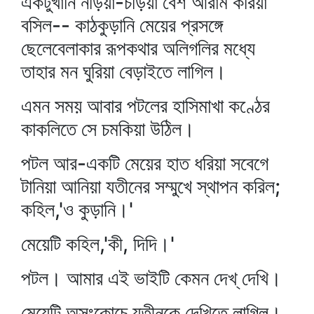
একটুখানি নড়িয়া-চড়িয়া বেশ আরাম করিয়া
বসিল-- কাঠকুড়ানি মেয়ের প্রসঙ্গে
ছেলেবেলাকার রূপকথার অলিগলির মধ্যে
তাহার মন ঘুরিয়া বেড়াইতে লাগিল।
এমন সময় আবার পটলের হাসিমাখা কণ্ঠের
কাকলিতে সে চমকিয়া উঠিল।
পটল আর-একটি মেয়ের হাত ধরিয়া সবেগে
টানিয়া আনিয়া যতীনের সম্মুখে স্থাপন করিল;
কহিল,'ও কুড়ানি।'
মেয়েটি কহিল,'কী, দিদি।'
পটল। আমার এই ভাইটি কেমন দেখ্‌ দেখি।
মেয়েটি অসংকোচে যতীনকে দেখিতে লাগিল।