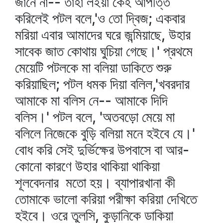
জানে না-- তাহা লইয়া কেহ আপত্তি
করিলেই পটল বলে,'ও তো দ্বিজ; একবার
মরিয়া এবার আমাদের ঘরে জন্মিয়াছে, উহার
সাবেক জাত কোথায় ঘুচিয়া গেছে।' প্রথমে
মেয়েটি পটলকে মা বলিয়া ডাকিতে শুরু
করিয়াছিল; পটল ধমক দিয়া বলিল,'খবরদার
আমাকে মা বলিস নে-- আমাকে দিদি
বলিস।' পটল বলে, 'অতবড়ো মেয়ে মা
বলিলে নিজেকে বুড়ি বলিয়া মনে হইবে যে।'
বোধ করি সেই দুর্ভিক্ষের উপবাসে বা আর-
কোনো কারণে উহার থাকিয়া থাকিয়া
শূলবেদনার মতো হয়। ব্যাপারখানা কী
তোমাকে ভালো করিয়া পরীক্ষা করিয়া দেখিতে
হইবে। ওরে তুলসি, কুড়ানিকে ডাকিয়া