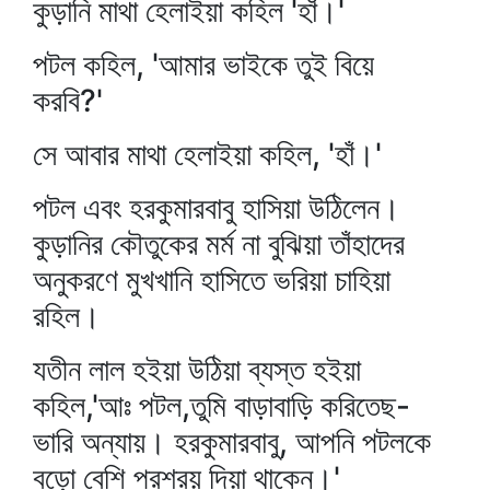
কুড়ানি মাথা হেলাইয়া কহিল 'হাঁ।'
পটল কহিল, 'আমার ভাইকে তুই বিয়ে
করবি?'
সে আবার মাথা হেলাইয়া কহিল, 'হাঁ।'
পটল এবং হরকুমারবাবু হাসিয়া উঠিলেন।
কুড়ানির কৌতুকের মর্ম না বুঝিয়া তাঁহাদের
অনুকরণে মুখখানি হাসিতে ভরিয়া চাহিয়া
রহিল।
যতীন লাল হইয়া উঠিয়া ব্যস্ত হইয়া
কহিল,'আঃ পটল,তুমি বাড়াবাড়ি করিতেছ-
ভারি অন্যায়। হরকুমারবাবু, আপনি পটলকে
বড়ো বেশি প্রশ্রয় দিয়া থাকেন।'