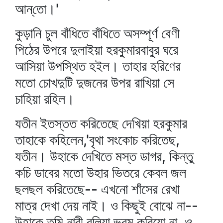
আন্‌তো।'
কুড়ানি চুল বাঁধিতে বাঁধিতে অসম্পূর্ণ বেণী
পিঠের উপরে দুলাইয়া হরকুমারবাবুর ঘরে
আসিয়া উপস্থিত হইল। তাহার হরিণের
মতো চোখদুটি দুজনের উপর রাখিয়া সে
চাহিয়া রহিল।
যতীন ইতস্তত করিতেছে দেখিয়া হরকুমার
তাহাকে কহিলেন,'বৃথা সংকোচ করিতেছ,
যতীন। উহাকে দেখিতে মস্ত ডাগর, কিন্তু
কচি ডাবের মতো উহার ভিতরে কেবল জল
ছলছল করিতেছে-- এখনো শাঁসের রেখা
মাত্র দেখা দেয় নাই। ও কিছুই বোঝে না--
উহাকে তুমি নারী বলিয়া ভ্রম করিয়ো না, ও