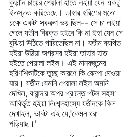
কুড়ানি চায়ের পেয়ালা হাতে লইয়া যেন একটু
ইতস্তত করিতেছে। তাহার হরিণের মতো
চক্ষে একটা সকরুণ ভয় ছিল-- সে চা লইয়া
গেলে যতীন বিরক্ত হইবে কি না ইহা যেন সে
বুঝিয়া উঠিতে পারিতেছিল না। যতীন ব্যথিত
হইয়া উঠিয়া অগ্রসর হইয়া তাহার হাত
হইতে পেয়ালা লইল। এই মানবজন্মের
হরিণশিশুটিকে তুচ্ছ কারণে কি বেনপা দেওয়া
যায়। যতীন যেমনি পেয়ালা লইল অমনি
দেখিল, বারান্দার অপর প্রান্তে পটল সহসা
আবির্ভূত হইয়া নিঃশব্দহাস্যে যতীনকে কিল
দেখাইল, ভাবটা এই যে,'কেমন ধরা
পড়িয়াছ।'