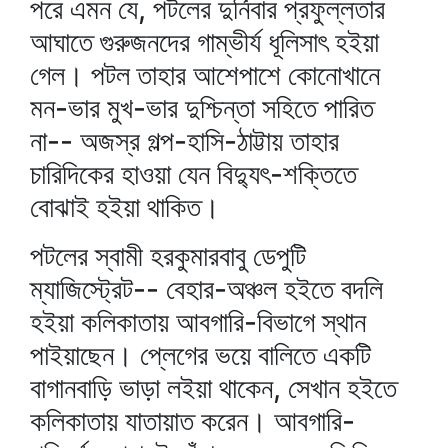
পরে এমন যে, পটলের দুর্নিবার প্রফুল্লতার
আঘাতে গুরুজনদের গাম্ভীর্য ধূলিসাৎ হইয়া
গেল। পটল তাহার আশেপাশে কোনোখানে
মন-ভার মুখ-ভার দুশ্চিন্তা সহিতে পারিত
না-- অজস্র গল্প-হাসি-ঠাট্টায় তাহার
চারিদিকের হাওয়া যেন বিদ্যুৎ-শক্তিতে
বোঝাই হইয়া থাকিত।
পটলের স্বামী হরকুমারবাবু ডেপুটি
ম্যাজিস্ট্রেট-- বেহার-অঞ্চল হইতে বদলি
হইয়া কলিকাতায় আবগারি-বিভাগে স্থান
পাইয়াছেন। প্লেগের ভয়ে বালিতে একটি
বাগানবাড়ি ভাড়া লইয়া থাকেন, সেখান হইতে
কলিকাতায় যাতায়াত করেন। আবগারি-