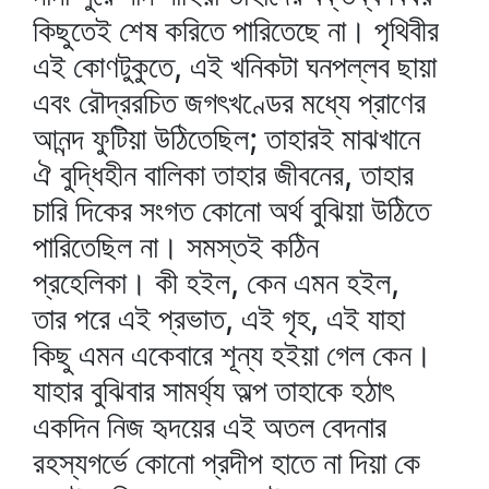
কিছুতেই শেষ করিতে পারিতেছে না। পৃথিবীর
এই কোণটুকুতে, এই খনিকটা ঘনপল্লব ছায়া
এবং রৌদ্ররচিত জগৎখণ্ডের মধ্যে প্রাণের
আনন্দ ফুটিয়া উঠিতেছিল; তাহারই মাঝখানে
ঐ বুদ্ধিহীন বালিকা তাহার জীবনের, তাহার
চারি দিকের সংগত কোনো অর্থ বুঝিয়া উঠিতে
পারিতেছিল না। সমস্তই কঠিন
প্রহেলিকা। কী হইল, কেন এমন হইল,
তার পরে এই প্রভাত, এই গৃহ, এই যাহা
কিছু এমন একেবারে শূন্য হইয়া গেল কেন।
যাহার বুঝিবার সামর্থ্য অল্প তাহাকে হঠাৎ
একদিন নিজ হৃদয়ের এই অতল বেদনার
রহস্যগর্ভে কোনো প্রদীপ হাতে না দিয়া কে