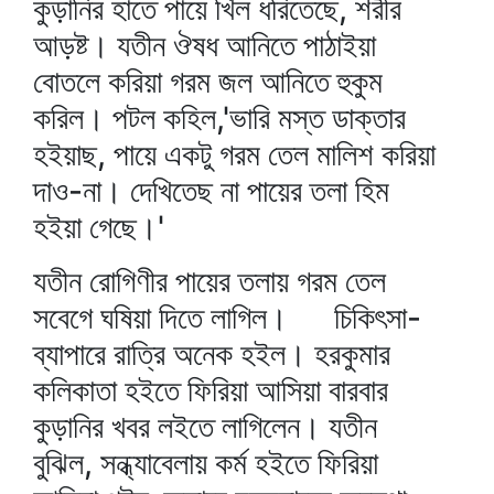
কুড়ানির হাতে পায়ে খিল ধরিতেছে, শরীর
আড়ষ্ট। যতীন ঔষধ আনিতে পাঠাইয়া
বোতলে করিয়া গরম জল আনিতে হুকুম
করিল। পটল কহিল,'ভারি মস্ত ডাক্তার
হইয়াছ, পায়ে একটু গরম তেল মালিশ করিয়া
দাও-না। দেখিতেছ না পায়ের তলা হিম
হইয়া গেছে।'
যতীন রোগিণীর পায়ের তলায় গরম তেল
সবেগে ঘষিয়া দিতে লাগিল। চিকিৎসা-
ব্যাপারে রাত্রি অনেক হইল। হরকুমার
কলিকাতা হইতে ফিরিয়া আসিয়া বারবার
কুড়ানির খবর লইতে লাগিলেন। যতীন
বুঝিল, সন্ধ্যাবেলায় কর্ম হইতে ফিরিয়া