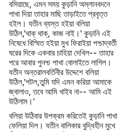
বসিয়াছে, এমন সময় কুড়ানি অম্লানবদনে
পাখা দিয়া তাহার মাছি তাড়াইতে প্রবৃত্ত
হইল। যতীন ব্যস্ত হইয়া বলিয়া
উঠিল,'থাক্‌ থাক্‌, কাজ নাই।' কুড়ানি এই
নিষেধে বিস্মিত হইয়া মুখ ফিরাইয়া পশ্চাদ্‌বর্তী
ঘরের দিকে একবার চাহিয়া দেখিল-- তাহার
পরে আবার পুনশ্চ পাখা বোলাইতে লাগিল।
যতীন অন্তরালবর্তিনীর উদ্দেশে বলিয়া
উঠিল,'পটল,তুমি যদি এমন করিয়া আমাকে
জ্বালাও, তবে আমি খাইব না-- আমি এই
উঠিলাম।'
বলিয়া উঠিবার উপক্রম করিতেই কুড়ানি পাখা
ফেলিয়া দিল। যতীন বালিকার বুদ্ধিহীন মুখে