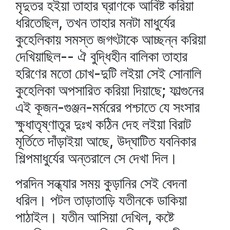
মৃদুতর হইয়া তাহার ঘ্রাণকে আবিষ্ট করিয়া
ধরিতেছিল, তখন তাহার মনটা মাধুর্যের
কুহেলিকায় সমস্ত জগৎটাকে আচ্ছন্ন করিয়া
দেখিয়াছিল-- ঐ বুদ্ধিহীন বালিকা তাহার
হরিণের মতো চোখ-দুটি লইয়া সেই সোনালি
কুহেলিকা অপসারিত করিয়া দিয়াছে; ফাল্গুনের
এই কূজন-গুঞ্জন-মর্মরের পশ্চাতে যে সংসার
ক্ষুধাতৃষ্ণাতুর দুঃখ কঠিন দেহ লইয়া বিরাট
মূর্তিতে দাঁড়াইয়া আছে, উদ্‌ঘাটিত যবনিকার
শিল্পমাধুর্যের অন্তরালে সে দেখা দিল।
পরদিন সন্ধ্যার সময় কুড়ানির সেই বেদনা
ধরিল। পটল তাড়াতাড়ি যতীনকে ডাকিয়া
পাঠাইল। যতীন আসিয়া দেখিল, কষ্টে