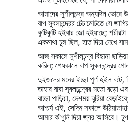
আমাদের সুশীলচন্দ্র অন্যদিন ভোরে উ
বাপ সুবলচন্দ্রের চেঁচামেচিতে সে জ
কুটিকুটি হইবার জো হইয়াছে; শরীরটা 
একমাথা চুল ছিল, হাত দিয়া দেখে সাম
আজ সকালে সুশীলচন্দ্র বিছানা ছাড়ি
করিল; শেষকালে বাপ সুবলচন্দ্রের গ
দুইজনের মনের ইচ্ছা পূর্ণ হইল বটে, 
তাহার বাবা সুবলচন্দ্রের মতো বড়ো এব
বাচ্ছা পাড়িয়া, দেশময় ঘুরিয়া বেড়াইব
আশ্চর্য এই, সেদিন সকালে উঠিয়াতাহ
আমার কাঁপুনি দিয়া জ্বর আসিবে। চু