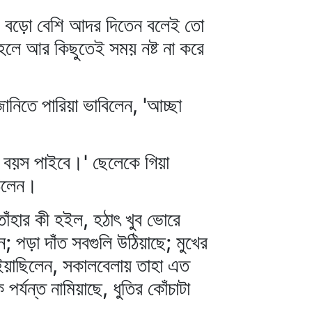
াকে বড়ো বেশি আদর দিতেন বলেই তো
লে আর কিছুতেই সময় নষ্ট না করে
ানিতে পারিয়া ভাবিলেন, 'আচ্ছা
র বয়স পাইবে।' ছেলেকে গিয়া
ঠিলেন।
তাঁহার কী হইল, হঠাৎ খুব ভোরে
 পড়া দাঁত সবগুলি উঠিয়াছে; মুখের
ুইয়াছিলেন, সকালবেলায় তাহা এত
পর্যন্ত নামিয়াছে, ধুতির কোঁচাটা