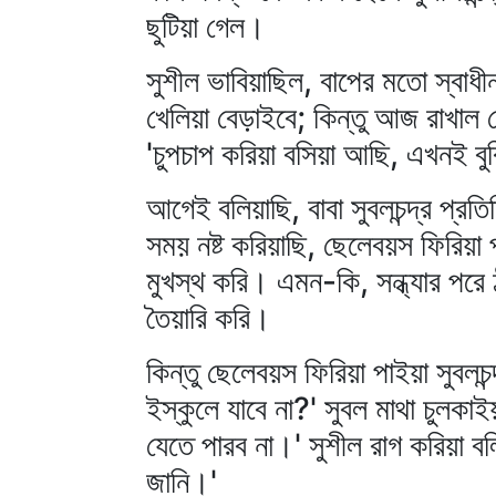
ছুটিয়া গেল।
সুশীল ভাবিয়াছিল, বাপের মতো স্বাধীন
খেলিয়া বেড়াইবে; কিন্তু আজ রাখাল 
'চুপচাপ করিয়া বসিয়া আছি, এখনই বু
আগেই বলিয়াছি, বাবা সুবলচন্দ্র প্রত
সময় নষ্ট করিয়াছি, ছেলেবয়স ফিরিয়া
মুখস্থ করি। এমন-কি, সন্ধ্যার পরে ঠ
তৈয়ারি করি।
কিন্তু ছেলেবয়স ফিরিয়া পাইয়া সুবলচ
ইস্কুলে যাবে না?' সুবল মাথা চুলক
যেতে পারব না।' সুশীল রাগ করিয়া 
জানি।'