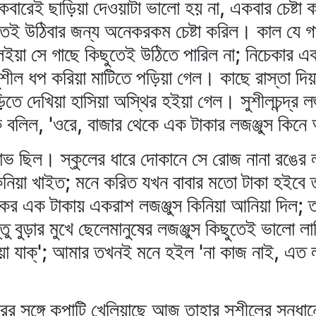
ারেই ছাড়িয়া দেওয়াটা ভালো হয় না, একবার চেষ্টা 
েই উঠিবার জন্য অনেকরকম চেষ্টা করিল। কাল যে গ
ইয়া সে গাছে কিছুতেই উঠিতে পারিল না; নিচেকার একট
ুশীল ধপ করিয়া মাটিতে পড়িয়া গেল। কাছে রাস্তা দি
ে দেখিয়া হাসিয়া অস্থির হইয়া গেল। সুশীলচন্দ্র লজ
ে বলিল, 'ওরে, বাজার থেকে এক টাকার লজঞ্জুস কিন
 লোভ ছিল। স্কুলের ধারে দোকানে সে রোজ নানা রঙের 
কিনিয়া খাইত; মনে করিত যখন বাবার মতো টাকা হইবে
কর এক টাকায় একরাশ লজঞ্জুস কিনিয়া আনিয়া দিল; 
িন্তু বুড়ার মুখে ছেলেমানুষের লজঞ্জুস কিছুতেই ভালো
য়া যাক্‌'; আমার তখনই মনে হইল 'না কাজ নাই, এত 
্রের সঙ্গে কপাটি খেলিয়াছে আজ তাহার সুশীলের সন্ধান