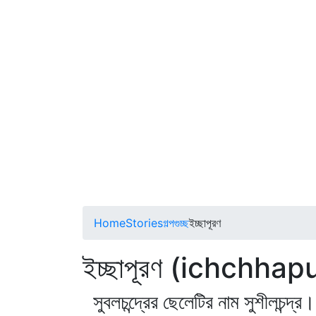
Home
Stories
গল্পগুচ্ছ
ইচ্ছাপূরণ
ইচ্ছাপূরণ (ichchhap
সুবলচন্দ্রের ছেলেটির নাম সুশীলচন্দ্