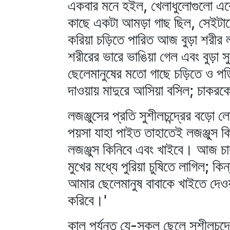
একবার মনে হইল, খেলাধুলোগুলো একেব
কাছে একটা আমড়া গাছ ছিল, সেইটাত
করিয়া চড়িতে পারিত আজ বুড়া শরীর ল
শরীরের ভারে ভাঙিয়া গেল এবং বুড়া স
ছেলেমানুষের মতো গাছে চড়িতে ও পড়িত
দাওয়ায় মাদুরে আসিয়া বসিল; চাকরক
লজঞ্জুসের প্রতি সুশীলচন্দ্রের বড়ো
পয়সা যাহা পাইত তাহাতেই লজঞ্জুস 
লজঞ্জুস কিনিবে এবং খাইবে। আজ চা
মুখের মধ্যে পুরিয়া চুষিতে লাগিল; ক
আমার ছেলেমানুষ বাবাকে খাইতে দেও
করিবে।'
কাল পর্যন্ত যে-সকল ছেলে সুশীলচন্দ