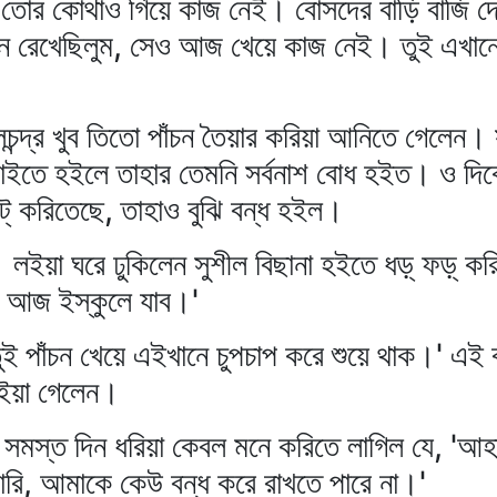
 তোর কোথাও গিয়ে কাজ নেই। বোসদের বাড়ি বাজি দ
 রেখেছিলুম, সেও আজ খেয়ে কাজ নেই। তুই এখানে চ
লচন্দ্র খুব তিতো পাঁচন তৈয়ার করিয়া আনিতে গেলেন
 খাইতে হইলে তাহার তেমনি সর্বনাশ বোধ হইত। ও দি
ট্‌ করিতেছে, তাহাও বুঝি বন্ধ হইল।
ন লইয়া ঘরে ঢুকিলেন সুশীল বিছানা হইতে ধড়্‌ ফড়্‌ ক
 আজ ইস্কুলে যাব।'
তুই পাঁচন খেয়ে এইখানে চুপচাপ করে শুয়ে থাক।' এই 
হইয়া গেলেন।
িতে সমস্ত দিন ধরিয়া কেবল মনে করিতে লাগিল যে, '
ারি, আমাকে কেউ বন্ধ করে রাখতে পারে না।'