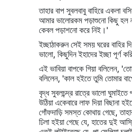
তাহার বাপ সুবলবাবু বাহিরে একলা 
আমার ভালোরকম পড়াশুনো কিছু হল ন
কেবল পড়াশনো করে নিই।'
ইচ্ছাঠাকরুন সেই সময় ঘরের বাহির দ
ভালো, কিছুদিন ইহাদের ইচ্ছা পূর্ণ ক
এই ভাবিয়া বাপকে গিয়া বলিলেন, 'তো
বলিলেন, 'কাল হইতে তুমি তোমার বাপ
বৃদ্ধ সুবলচন্দ্র রাত্রে ভালো ঘুমা
উঠিয়া একেবারে লাফ দিয়া বিছানা হই
গোঁফদাড়ি সমস্ত কোথায় গেছে, তাহার
ঢিলা হইয়া গেছে যে, হাতের দুই আস্তিন
এতই লুটাইতেছে যে, পা ফেলিয়া চলা