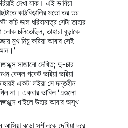
করিয়াই দেখা যাক। এই ভাবিয়া
াছটাতে কাঠবিড়ালির মতো তর তর
া কচি ডাল ধরিবামাত্র সেটা তাহার
য়া লোক চলিতেছিল, তাহারা বুড়াকে
্জায় মুখ নিচু করিয়া আবার সেই
ে আন।'
লজঞ্জুস সাজানো দেখিত; দু-চার
 তখন কেবল পকেট ভরিয়া ভরিয়া
তাহারই একটা লইয়া সে দন্তহীন
 লাগিল না। একবার ভাবিল 'এগুলো
লজঞ্জুস খাইলে উহার আবার অসুখ
ে আসিয়া বুড়ো সুশীলকে দেখিয়া দূরে