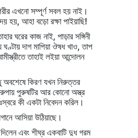
রীর এখনো সম্পূর্ণ সবল হয় নাই।
দয় হয়, আহা বড়ো রক্ষা পাইয়াছি!
হার ঘরের কাজ নাই, পাড়ার সঙ্গিনী
য় ঘণ্টায় দাগ মাপিয়া ঔষধ খাও, তাপ
ামীস্ত্রীতে তাহাই লইয়া আন্দোলন
্তু অবশেষে কিরণ যখন নিরুত্তর
িরুপায় পুরুষটির আর কোনো অস্ত্র
ৈঃস্বরে কী একটা নিবেদন করিল।
 বাগানে আসিয়া উঠিয়াছে।
া দিলেন এবং শীঘ্র একবাটি দুধ গরম