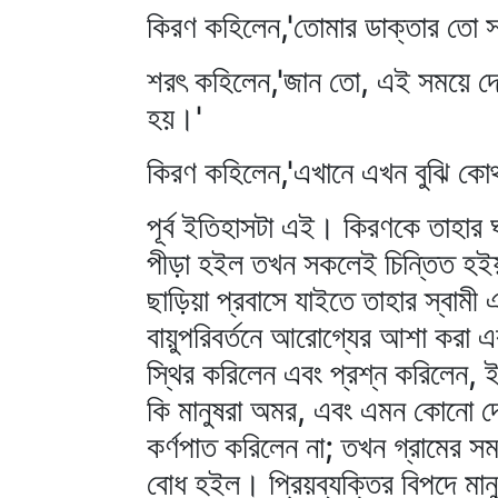
কিরণ কহিলেন,'তোমার ডাক্তার তো স
শরৎ কহিলেন,'জান তো, এই সময়ে দেশ
হয়।'
কিরণ কহিলেন,'এখানে এখন বুঝি কো
পূর্ব ইতিহাসটা এই। কিরণকে তাহার
পীড়া হইল তখন সকলেই চিন্তিত হইয়া 
ছাড়িয়া প্রবাসে যাইতে তাহার স্বামী
বায়ুপরিবর্তনে আরোগ্যের আশা করা এবং
স্থির করিলেন এবং প্রশ্ন করিলেন, ইত
কি মানুষরা অমর, এবং এমন কোনো দে
কর্ণপাত করিলেন না; তখন গ্রামের সমস্
বোধ হইল। প্রিয়ব্যক্তির বিপদে মা