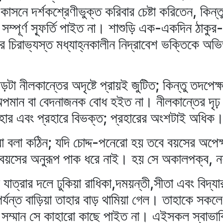
সনে দর্শকশ্রেণীভুক্ত করিবার চেষ্টা করিতেন, কিন
সম্পূর্ণ স্ফূর্তি পাইত না। শাশুড়ি এক-একদিন ঠাকুর
র চিরাভ্যস্ত মধ্যাহ্নকালীন নিদ্রাবেশ ভক্তিকে অভি
া নীলকান্তের অদৃষ্টে প্রায়ই জুটিত; কিন্তু তদপেক
পমান বা বেদনাজনক বোধ হইত না। নীলকান্তের দৃঢ় ধ
আহার এবং প্রহারে বিভক্ত; প্রহারের অংশটাই অধিক
য়া বলা কঠিন; যদি চোদ্দ-পনেরো হয় তবে বয়সের অপেক
বয়সের অনুরূপ পাক ধরে নাই। হয় সে অকালপক্ব,
ত্রার দলে ঢুকিয়া রাধিকা,দময়ন্তী,সীতা এবং বিদ্
পর্যন্ত বাড়িয়া তাহার বাড় থামিয়া গেল। তাহাকে স
 সম্মান সে কাহারো কাছে পাইত না। এইসকল স্বাভা