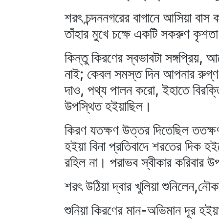
শরৎ চন্দননগরের বাগানে আসিয়া বাস
তাঁহার মুখে চক্ষে একটি সকরুণ কৃশ
কিন্তু কিরণের স্বভাবটা সঙ্গপ্রিয়
নাই; কেবল সমস্ত দিন আপনার রুগ্‌ণ
দাও, পথ্য পালন করো, ইহাতে বিরক্তি 
উপস্থিত হইয়াছিল।
কিরণ যতক্ষণ উত্তর দিতেছিল ততক্ষণ 
হইয়া বিনা প্রতিবাদে শরতের দিক হইত
রহিল না। পরাভব স্বীকার করিবার উ
শরৎ উঠিয়া দ্বার খুলিয়া শুনিলেন,নৌক
শুনিয়া কিরণের মান-অভিমান দূর হইয়া