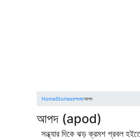
Home
Stories
গল্পগুচ্ছ
আপদ
আপদ (apod)
সন্ধ্যার দিকে ঝড় ক্রমশ প্রবল হইতে