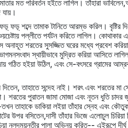
র মাতার মত পরিবর্তন হইতে লাগিল। তাঁহারা ভাবিল
দ যায়।
্‌ ফড়্‌ শব্দে তামাক টানিতে আরম্ভ করিল। বৃষ্টির দ
সঞ্চয়চেষ্টায় পল্লীতে পর্যটন করিতে লাগিল। কোথাকার 
 সে অনাহূত শরতের সুসজ্জিত ঘরের মধ্যে প্রবেশ করিয়
ভাগমনসংবাদ স্থায়ীভাবে মুদ্রিত করিয়া আসিতে লাগিল
রদায় গঠিত হইয়া উঠিল, এবং সে-বৎসরে গ্রামের আম্
িতেন, তাহাতে সন্দেহ নাই। শরৎ এবং শরতের মা সে
না। শরতের পুরাতন জামা মোজা এবং নূতন ধুতি চাদর জু
তখন তাহাকে ডাকিয়া লইয়া তাঁহার স্নেহ এবং কৌতু
খাটের উপর বসিতেন,দাসী তাঁহার ভিজে এলোচুল চিরিয়া চ
ড়িয়া নলদময়ন্তীর পালা অভিনয় করিত-- এইরূপে দীর্ঘ ম