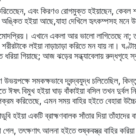
 করিতেছেন, এবং কিরণও রোগমুক্ত হইয়াছেন, কেবল শ
তা অঙ্কিত হইয়া আছে,যাহা দেখিলে হৃৎকম্পসহ মনে উ
, আমোদপ্রিয়। এখানে একলা আর ভালো লাগিতেছে না; তা
 শরীরটাকে লইয়া নাড়াচাড়া করিতে মন যায় না। ঘণ্টা
ধরিয়া গিয়াছে; আজ ঝড়ের সন্ধ্যাবেলায় রুদ্ধগৃহে স্ব
উভয়পক্ষে সমকক্ষভাবে দ্বন্দ্বযুদ্ধ চলিতেছিল, কিন
ে ঈষৎ বিমুখ হইয়া ঘাড় বাঁকাইয়া বসিল তখন দুর্বল ন
পক্রম করিতেছে, এমন সময় বাহির হইতে বেহারা উচ্চ
াডুবি হইয়া একটি ব্রাহ্মণবালক সাঁতার দিয়া তাঁহাদের
 গেল, তৎক্ষণাৎ আলনা হইতে শুষ্কবস্ত্র বাহির করিয়