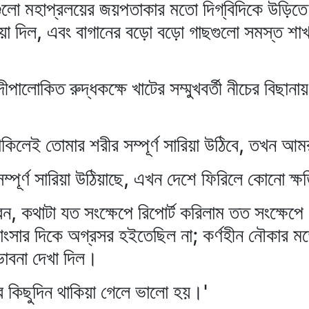
ুলো মহাপ্রলয়ের জয়পতাকার মতো দিগ্‌বিদিকে উড়িতে
ড়িয়া দিল, এবং বাগানের বড়ো বড়ো গাছগুলো সমস্ত শাখা 
লোকিত রুদ্ধকক্ষে খাটের সম্মুখবর্তী নীচের বিছানায় বস
াকিলেই তোমার শরীর সম্পূর্ণ সারিয়া উঠিবে, তখন আম
্পূর্ণ সারিয়া উঠিয়াছে, এখন দেশে ফিরিলে কোনো ক্ষ
বেন, কথাটা যত সংক্ষেপে রিপোর্ট করিলাম তত সংক্ষেপ
মাংসার দিকে অগ্রসর হইতেছিল না; কর্ণহীন নৌকার ম
ভাবনা দেখা দিল।
 কিছুদিন থাকিয়া গেলে ভালো হয়।'