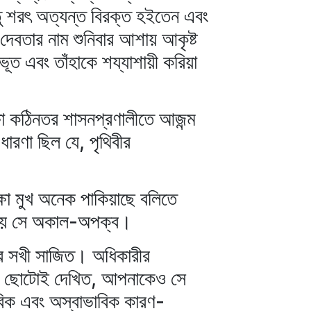
্তু শরৎ অত্যন্ত বিরক্ত হইতেন এবং
-দেবতার নাম শুনিবার আশায় আকৃষ্ট
ভূত এবং তাঁহাকে শয্যাশায়ী করিয়া
্ষা কঠিনতর শাসনপ্রণালীতে আজন্ম
ারণা ছিল যে, পৃথিবীর
।
্ষা মুখ অনেক পাকিয়াছে বলিতে
 নয় সে অকাল-অপক্ব।
যার সখী সাজিত। অধিকারীর
কলে ছোটোই দেখিত, আপনাকেও সে
বিক এবং অস্বাভাবিক কারণ-