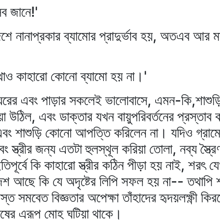
ব জানে!'
ে নানাপ্রকার ব্যামোর প্রাদুর্ভাব হয়, অতএব আর 
থাও কাহারো কোনো ব্যামো হয় না।'
 ঘরের এবং পাড়ার সকলেই ভালোবাসে, এমন-কি,শাশুড়
উঠিল, এবং ডাক্তার যখন বায়ুপরিবর্তনের প্রস্তাব 
 এবং শাশুড়ি কোনো আপত্তি করিলেন না। যদিও গ্রামের 
 স্ত্রীর জন্য এতটা হুলস্থূল করিয়া তোলা, নব্য স্ত্র
িপূর্বে কি কাহারো স্ত্রীর কঠিন পীড়া হয় নাই, শরৎ য
শ আছে কি যে অদৃষ্টের লিপি সফল হয় না-- তথাপি 
ত সমবেত বিজ্ঞতার অপেক্ষা তাঁহাদের হৃদয়লক্ষ্ণী কিরণ
নুষের এরূপ মোহ ঘটিয়া থাকে।