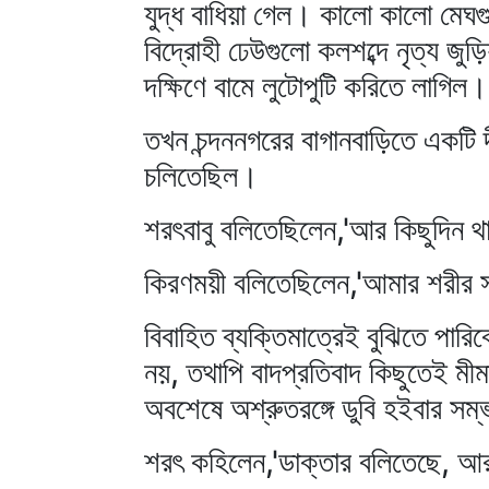
যুদ্ধ বাধিয়া গেল। কালো কালো মেঘগ
বিদ্রোহী ঢেউগুলো কলশব্দে নৃত্য জু
দক্ষিণে বামে লুটোপুটি করিতে লাগিল।
তখন চন্দননগরের বাগানবাড়িতে একটি দীপা
চলিতেছিল।
শরৎবাবু বলিতেছিলেন,'আর কিছুদিন থ
কিরণময়ী বলিতেছিলেন,'আমার শরীর সম
বিবাহিত ব্যক্তিমাত্রেই বুঝিতে পারি
নয়, তথাপি বাদপ্রতিবাদ কিছুতেই মী
অবশেষে অশ্রুতরঙ্গে ডুবি হইবার সম্
শরৎ কহিলেন,'ডাক্তার বলিতেছে, আর