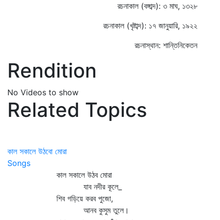
রচনাকাল (বঙ্গাব্দ): ৩ মাঘ, ১৩২৮
রচনাকাল (খৃষ্টাব্দ): ১৭ জানুয়ারি, ১৯২২
রচনাস্থান: শান্তিনিকেতন
Rendition
No Videos to show
Related Topics
কাল সকালে উঠবো মোরা
Songs
কাল সকালে উঠব মোরা
যাব নদীর কূলে_
শিব গড়িয়ে করব পুজো,
আনব কুসুম তুলে।