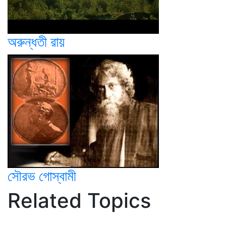
অরুন্ধতী রায়
সৌরভ গোস্বামী
Related Topics