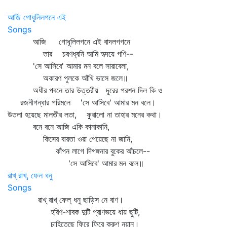
আজি গোধূলিলগনে এই
Songs
আজি গোধূলিলগনে এই বাদলগগনে
তার চরণধ্বনি আমি হৃদয়ে গণি--
'সে আসিবে' আমার মন বলে সারাবেলা,
অকারণ পুলকে আঁখি ভাসে জলে॥
অধীর পবনে তার উত্তরীয় দূরের পরশন দিল কি ও
রজনীগন্ধার পরিমলে 'সে আসিবে' আমার মন বলে।
উতলা হয়েছে মালতীর লতা, ফুরালো না তাহার মনের কথা।
বনে বনে আজি একি কানাকানি,
কিসের বারতা ওরা পেয়েছে না জানি,
কাঁপন লাগে দিগঙ্গনার বুকের আঁচলে--
'সে আসিবে' আমার মন বলে॥
রাখ্‌ রাখ্‌, ফেল ধনু
Songs
রাখ্‌ রাখ্‌ ফেল্‌ ধনু ছাড়িস নে বাণ।
হরিণ-শাবক দুটি প্রাণভয়ে ধায় ছুটি,
চাহিতেছে ফিরে ফিরে করুণ নয়ান।