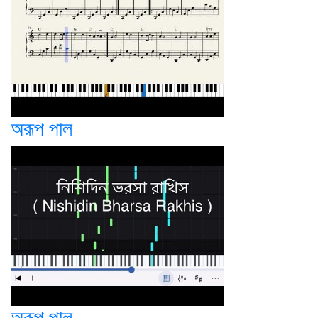
অরূপ পাল
অরূপ পাল