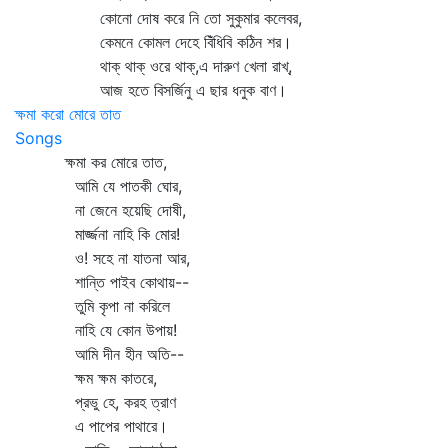
কোনো দোষ করে নি তো সুকুমার কলেবর,
কেমনে কোমল দেহে বিঁধিবি কঠিন শর।
থাক্‌ থাক্‌ ওরে থাক্‌,এ দারুণ খেলা রাখ্‌,
আজ হতে বিসর্জিনু এ ছার ধনুক বাণ।
ক্ষমা করো মোরে তাত
Songs
ক্ষমা কর মোরে তাত,
আমি যে পাতকী ঘোর,
না জেনে হয়েছি দোষী,
মার্জ্জনা নাহি কি মোর!
ও! সহে না যাতনা আর,
শান্তি পাইব কোথায়--
তুমি কৃপা না করিলে
নাহি যে কোন উপায়!
আমি দীন হীন অতি--
ক্ষম ক্ষম কাতরে,
প্রভু হে, করহ ত্রাণ
এ পাপের পাথারে।