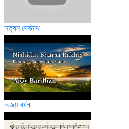
সত্যম দেবনাথ
অজয় বর্ধন