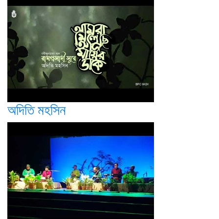
অদিতি মহসিন