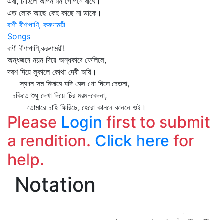
এরা, চাহিলে আপন মন গোপনে রাখে।
এত লোক আছে কেহ কাছে না ডাকে।
বাণী বীণাপাণি, করুণাময়ী
Songs
বাণী বীণাপাণি,করুণাময়ী!
অন্ধজনে নয়ন দিয়ে অন্ধকারে ফেলিলে,
দরশ দিয়ে লুকালে কোথা দেবী অয়ি।
স্বপন সম মিলাবে যদি কেন গো দিলে চেতনা,
চকিতে শুধু দেখা দিয়ে চির মরম-বেদনা,
তোমারে চাহি ফিরিছে, হেরো কাননে কাননে ওই।
Please
Login
first to submit
a rendition.
Click here
for
help.
Notation