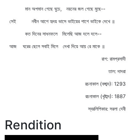
মান অপমান গেছে ঘুচে, নয়নের জল গেছে মুছে--
সেই নবীন আশে হৃদয় ভাসে ভাইয়ের পাশে ভাইকে দেখে ॥
কত দিনের সাধনফলে মিলেছি আজ দলে দলে--
আজ ঘরের ছেলে সবাই মিলে দেখা দিয়ে আয় রে মাকে ॥
রাগ: রামপ্রসাদী
তাল: দাদরা
রচনাকাল (বঙ্গাব্দ): 1293
রচনাকাল (খৃষ্টাব্দ): 1887
স্বরলিপিকার: সরলা দেবী
Rendition