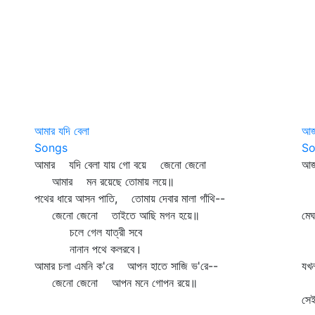
আমার যদি বেলা
আজ
Songs
So
আমার যদি বেলা যায় গো বয়ে জেনো জেনো
আজ
আমার মন রয়েছে তোমায় লয়ে॥
ওগ
পথের ধারে আসন পাতি, তোমায় দেবার মালা গাঁথি--
প
জেনো জেনো তাইতে আছি মগন হয়ে॥
মে
চলে গেল যাত্রী সবে
আজ
নানান পথে কলরবে।
আজ
আমার চলা এমনি ক'রে আপন হাতে সাজি ভ'রে--
যখ
জেনো জেনো আপন মনে গোপন রয়ে॥
কা
সে