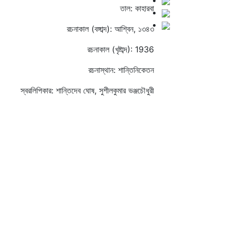
তাল: কাহারবা
রচনাকাল (বঙ্গাব্দ): আশ্বিন, ১৩৪৩
রচনাকাল (খৃষ্টাব্দ): 1936
রচনাস্থান: শান্তিনিকেতন
স্বরলিপিকার: শান্তিদেব ঘোষ, সুশীলকুমার ভঞ্জচৌধুরী