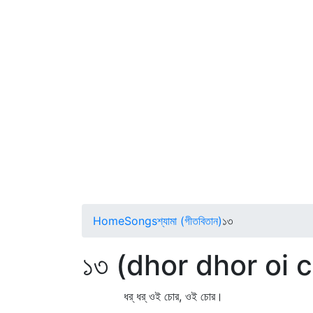
Home
Songs
শ্যামা (গীতবিতান)
১৩
১৩ (dhor dhor oi 
ধর্‌ ধর্‌ ওই চোর, ওই চোর।