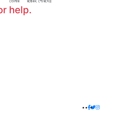
োমার রঙেরই গৌরবে॥
or help.