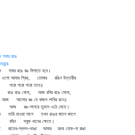
 সবার রঙে
ngs
 সবার রঙে রঙ মিশাতে হবে।
ো আমার প্রিয়, তোমার রঙিন উত্তরীয়
রো পরো পরো তবে॥
ঘ রঙে রঙে বোনা, আজ রবির রঙে সোনা,
 আলোর রঙ যে বাজল পাখির রবে॥
 রঙ-সাগরে তুফান ওঠে মেতে।
ন তারি হাওয়া লাগে তখন রঙের মাতন জাগে
ঁচা সবুজ ধানের ক্ষেতে।
ই রাতের-স্বপন-ভাঙা আমার হৃদয় হোক-না রাঙা